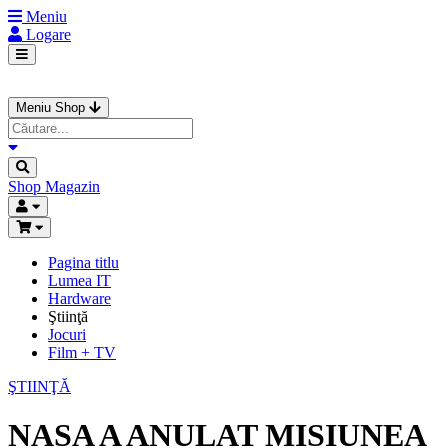
Meniu
Logare
Meniu Shop
Shop
Magazin
Pagina titlu
Lumea IT
Hardware
Ştiinţă
Jocuri
Film + TV
ŞTIINŢĂ
NASA A ANULAT MISIUNEA