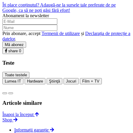
Îți place conținutul? Adaugă-ne la sursele tale preferate de pe
Google, ca să ne poți găsi fără efort!
Abonament la newsletter
Prin abonare, accept
Termenii de utilizare
și
Declarația de protecție a
datelor
.
Mă abonez
share
0
Teste
Toate testele
Lumea IT
Hardware
Ştiinţă
Jocuri
Film + TV
Articole similare
Înapoi la început
Shop
Informații garanție