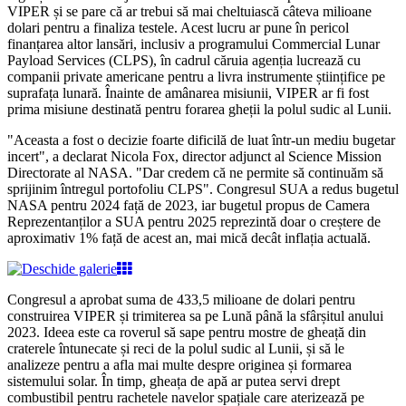
VIPER și se pare că ar trebui să mai cheltuiască câteva milioane
dolari pentru a finaliza testele. Acest lucru ar pune în pericol
finanțarea altor lansări, inclusiv a programului Commercial Lunar
Payload Services (CLPS), în cadrul căruia agenția lucrează cu
companii private americane pentru a livra instrumente științifice pe
suprafața lunară. Înainte de amânarea misiunii, VIPER ar fi fost
prima misiune destinată pentru forarea gheții la polul sudic al Lunii.
"Aceasta a fost o decizie foarte dificilă de luat într-un mediu bugetar
incert", a declarat Nicola Fox, director adjunct al Science Mission
Directorate al NASA. "Dar credem că ne permite să continuăm să
sprijinim întregul portofoliu CLPS". Congresul SUA a redus bugetul
NASA pentru 2024 față de 2023, iar bugetul propus de Camera
Reprezentanților a SUA pentru 2025 reprezintă doar o creștere de
aproximativ 1% față de acest an, mai mică decât inflația actuală.
Congresul a aprobat suma de 433,5 milioane de dolari pentru
construirea VIPER și trimiterea sa pe Lună până la sfârșitul anului
2023. Ideea este ca roverul să sape pentru mostre de gheață din
craterele întunecate și reci de la polul sudic al Lunii, și să le
analizeze pentru a afla mai multe despre originea și formarea
sistemului solar. În timp, gheața de apă ar putea servi drept
combustibil pentru rachetele navelor spațiale care aterizează pe