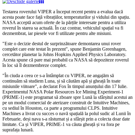
Testarea roverului VIPER a început recent pentru a evalua dacă
acesta poate face față vibrațiilor, temperaturilor și vidului din spațiu.
NASA acceptă acum oferte de la părțile interesate pentru a utiliza
roverul în starea sa actuală. În caz contrar, vehiculul spațial va fi
dezmembrat, iar piesele vor fi utilizate pentru alte misiuni.
"Este o decizie destul de surprinzătoare demontarea unui rover
complet care este testat în prezent", spune Benjamin Greenhagen,
cercetător planetar la Johns Hopkins Applied Physics Laboratory.
Acesta spune că pare mai probabil ca NASA să depoziteze roverul
în loc să îl dezmembreze complet.
"În ciuda a ceea ce s-a întâmplat cu VIPER, ne angajăm să
continuăm să studiem Luna, și să căutăm apă și gheață în toate
misiunile viitoare", a declarat Fox în timpul anunțului din 17 Iulie.
Experimentul NASA Polar Resources Ice Mining Experiment-1
(PRIME-1) este programat să zboare spre Lună la sfârșitul acestui an
pe un modul comercial de aterizare construit de Intuitive Machines,
cu sediul în Houston, ca parte a programului CLPS. Intuitive
Machines a livrat cu succes o navă spațială la polul sudic al Lunii în
Februarie, deși nava s-a răsturnat și a sfârșit prin a colecta doar date
limitate. Ca și VIPER, PRIME-1 va căuta gheață și va fora pe
suprafața lunară.