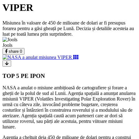
VIPER
Misiunea în valoare de 450 de milioane de dolari ar fi presupus
forarea pentru a găsi gheață pe Lună. Decizia și detaliile acesteia au
luat pe toată lumea prin surprindere.
Jools
share
0
TOP 5 PE IPON
NASA a anulat o misiune ambițioasă de cartografiere și forare a
gheții de la polul de sud al Lunii. Agenția spațială a anunțat anularea
misiunii VIPER (Volatiles Investigating Polar Exploration Rover) în
urmă cu câteva zile, invocând probleme bugetare, creșterea
costurilor și întârzieri în construirea roverului și a modulului său de
aterizare. Agenția spațială caută acum parteneri care ar dori să
utilizeze roverul, sau părți ale acestuia, pentru viitoare misiuni
lunare.
Agenția a cheltuit deja 450 de milioane de dolari pentru a construi