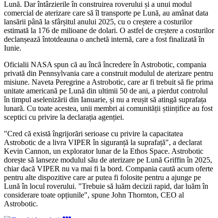
Lună. Dar întârzierile în construirea roverului și a unui modul
comercial de aterizare care să îl transporte pe Lună, au amânat data
lansării până la sfârșitul anului 2025, cu o creștere a costurilor
estimată la 176 de milioane de dolari. O astfel de creștere a costurilor
declanșează întotdeauna o anchetă internă, care a fost finalizată în
Iunie.
Oficialii NASA spun că au încă încredere în Astrobotic, compania
privată din Pennsylvania care a construit modulul de aterizare pentru
misiune. Naveta Peregrine a Astrobotic, care ar fi trebuit să fie prima
unitate americană pe Lună din ultimii 50 de ani, a pierdut controlul
în timpul aselenizării din Ianuarie, și nu a reușit să atingă suprafața
lunară. Cu toate acestea, unii membri ai comunității științifice au fost
sceptici cu privire la declarația agenției.
"Cred că există îngrijorări serioase cu privire la capacitatea
Astrobotic de a livra VIPER în siguranță la suprafață", a declarat
Kevin Cannon, un explorator lunar de la Ethos Space. Astrobotic
dorește să lanseze modulul său de aterizare pe Lună Griffin în 2025,
chiar dacă VIPER nu va mai fi la bord. Compania caută acum oferte
pentru alte dispozitive care ar putea fi folosite pentru a ajunge pe
Lună în locul roverului. "Trebuie să luăm decizii rapid, dar luăm în
considerare toate opțiunile", spune John Thornton, CEO al
Astrobotic.