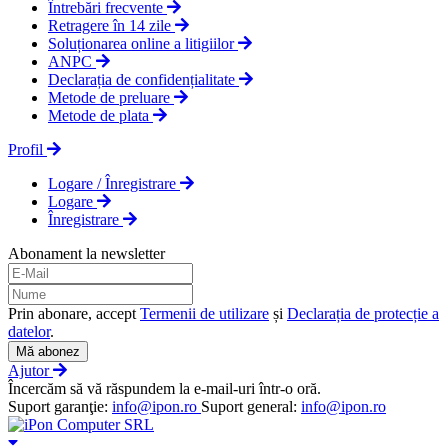
Întrebări frecvente
Retragere în 14 zile
Soluționarea online a litigiilor
ANPC
Declarația de confidențialitate
Metode de preluare
Metode de plata
Profil
Logare / Înregistrare
Logare
Înregistrare
Abonament la newsletter
Prin abonare, accept
Termenii de utilizare
și
Declarația de protecție a
datelor
.
Mă abonez
Ajutor
Încercăm să vă răspundem la e-mail-uri într-o oră.
Suport garanţie:
info@ipon.ro
Suport general:
info@ipon.ro