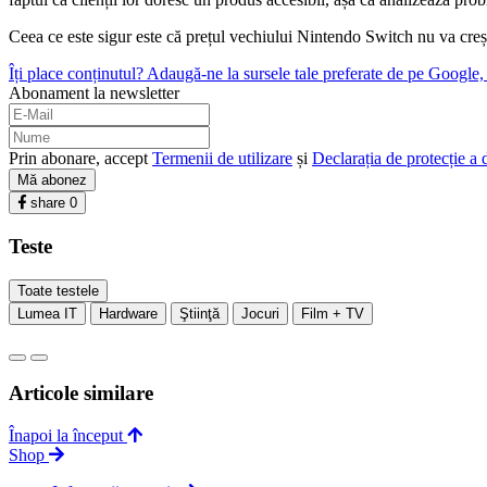
Ceea ce este sigur este că prețul vechiului Nintendo Switch nu va creșt
Îți place conținutul? Adaugă-ne la sursele tale preferate de pe Google, c
Abonament la newsletter
Prin abonare, accept
Termenii de utilizare
și
Declarația de protecție a 
Mă abonez
share
0
Teste
Toate testele
Lumea IT
Hardware
Ştiinţă
Jocuri
Film + TV
Articole similare
Înapoi la început
Shop