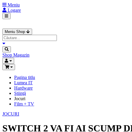
Meniu
Logare
Meniu Shop
Shop
Magazin
Pagina titlu
Lumea IT
Hardware
Ştiinţă
Jocuri
Film + TV
JOCURI
SWITCH 2 VA FI AI SCUMP