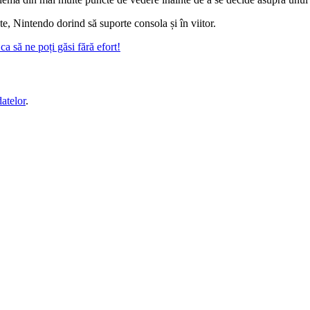
e, Nintendo dorind să suporte consola și în viitor.
a să ne poți găsi fără efort!
datelor
.