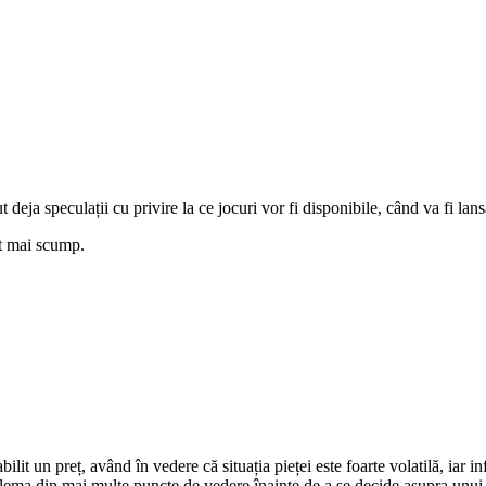
eja speculații cu privire la ce jocuri vor fi disponibile, când va fi lansa
lt mai scump.
t un preț, având în vedere că situația pieței este foarte volatilă, iar inf
oblema din mai multe puncte de vedere înainte de a se decide asupra unui 