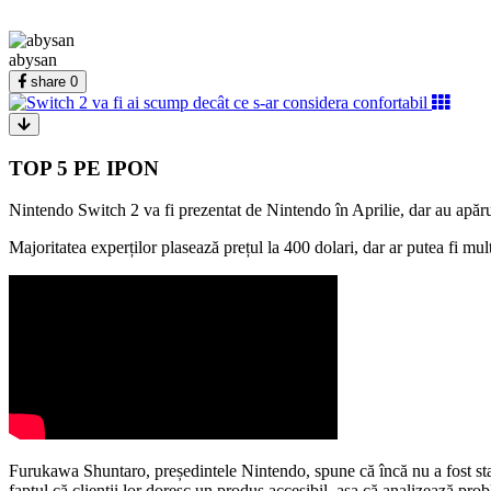
abysan
share
0
TOP 5 PE IPON
Nintendo Switch 2 va fi prezentat de Nintendo în Aprilie, dar au apărut d
Majoritatea experților plasează prețul la 400 dolari, dar ar putea fi mu
Furukawa Shuntaro, președintele Nintendo, spune că încă nu a fost stabili
faptul că clienții lor doresc un produs accesibil, așa că analizează pr