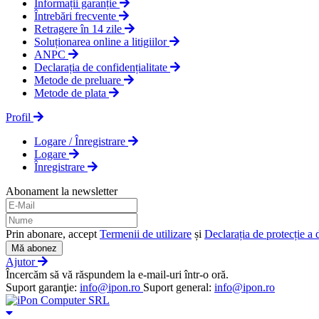
Informații garanție
Întrebări frecvente
Retragere în 14 zile
Soluționarea online a litigiilor
ANPC
Declarația de confidențialitate
Metode de preluare
Metode de plata
Profil
Logare / Înregistrare
Logare
Înregistrare
Abonament la newsletter
Prin abonare, accept
Termenii de utilizare
și
Declarația de protecție a 
Mă abonez
Ajutor
Încercăm să vă răspundem la e-mail-uri într-o oră.
Suport garanţie:
info@ipon.ro
Suport general:
info@ipon.ro