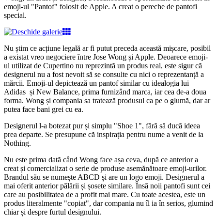
emoji-ul "Pantof" folosit de Apple. A creat o pereche de pantofi
special.
Nu știm ce acțiune legală ar fi putut preceda această mișcare, posibil
a existat vreo negociere între Jose Wong și Apple. Deoarece emoji-
ul utilizat de Cupertino nu reprezintă un produs real, este sigur că
designerul nu a fost nevoit să se consulte cu nici o reprezentanță a
mărcii. Emoji-ul depictează un pantof similar cu idealogia lui
Adidas și New Balance, prima furnizând marca, iar cea de-a doua
forma. Wong și compania sa tratează produsul ca pe o glumă, dar ar
putea face bani grei cu ea.
Designerul l-a botezat pur și simplu "Shoe 1", fără să ducă ideea
prea departe. Se presupune că inspirația pentru nume a venit de la
Nothing.
Nu este prima dată când Wong face așa ceva, după ce anterior a
creat și comercializat o serie de produse asemănătoare emoji-urilor.
Brandul său se numește ABCD și are un logo emoji. Designerul a
mai oferit anterior pălării și șosete similare. Însă noii pantofi sunt cei
care au posibilitatea de a profit mai mare. Cu toate acestea, este un
produs literalmente "copiat", dar compania nu îl ia în serios, glumind
chiar și despre furtul designului.