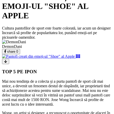
EMOJI-UL "SHOE" AL
APPLE
Cultura pantofilor de sport este foarte colorată, iar acum un designer
încearcă să profite de popularitatea lor, punând emoji-uri pe
picioarele oamenilor.
DemonDani
share
0
TOP 5 PE IPON
Mai nou tendința de a colecta și a purta pantofi de sport cât mai
unice, a devenit un fenomen destul de răspândit, iar proprietarii tind
să achiziționeze acestea pentru sume scandaloase.
Mai nou nu este
deloc surprinzător să vezi în vitrină un pantof unui mall pantofi care
costă mai mult de 1500 RON. Jose Wong încearcă să profite de
acest lucru cu o idee interesantă.
Wong, un artist și designer, a recunoscut o oportunitate de afaceri în