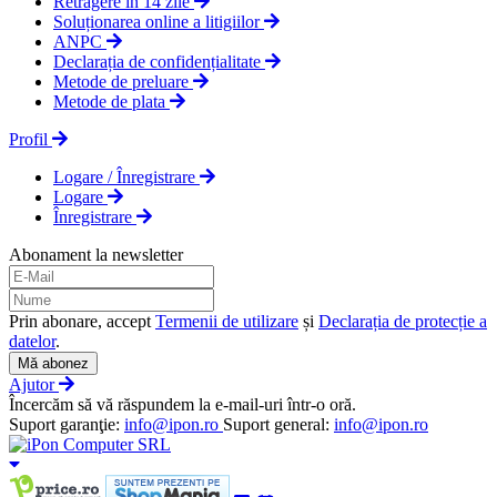
Retragere în 14 zile
Soluționarea online a litigiilor
ANPC
Declarația de confidențialitate
Metode de preluare
Metode de plata
Profil
Logare / Înregistrare
Logare
Înregistrare
Abonament la newsletter
Prin abonare, accept
Termenii de utilizare
și
Declarația de protecție a
datelor
.
Mă abonez
Ajutor
Încercăm să vă răspundem la e-mail-uri într-o oră.
Suport garanţie:
info@ipon.ro
Suport general:
info@ipon.ro