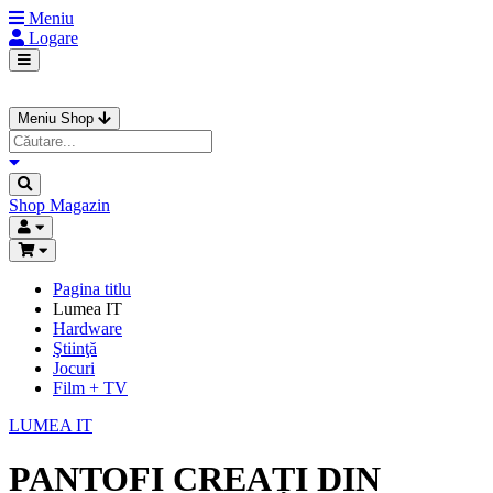
Meniu
Logare
Meniu Shop
Shop
Magazin
Pagina titlu
Lumea IT
Hardware
Ştiinţă
Jocuri
Film + TV
LUMEA IT
PANTOFI CREAȚI DIN