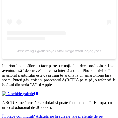
Josewong (@3thisisye) által megosztott bejegyzés
Interiorul pantofilor nu face parte a emoji-ului, deci producătorul s-a
aventurat să "deseneze" structura internă a unui iPhone. Privind în
interiorul pantofului este ca și cum te-ai uita la un smartphone fără
spate. Puteți găsi chiar și procesorul A(BCD)5 pe talpă, o referință la
SoC-ul din seria "A" al Apple.
ABCD Shoe 1 costă 220 dolari și poate fi comandat în Europa, cu
un cost adiáional de 30 dolari.
Îți place conținutul? Adaugă-ne la sursele tale preferate de pe