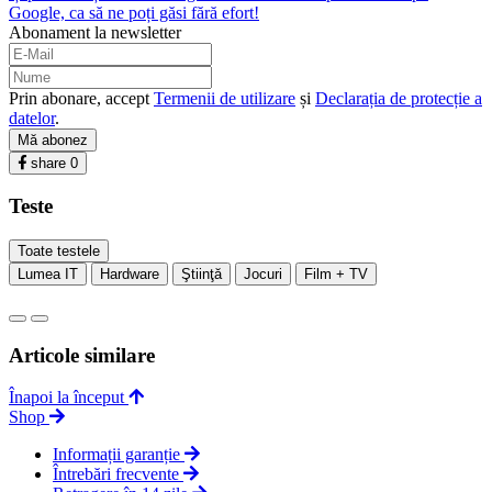
Google, ca să ne poți găsi fără efort!
Abonament la newsletter
Prin abonare, accept
Termenii de utilizare
și
Declarația de protecție a
datelor
.
Mă abonez
share
0
Teste
Toate testele
Lumea IT
Hardware
Ştiinţă
Jocuri
Film + TV
Articole similare
Înapoi la început
Shop
Informații garanție
Întrebări frecvente