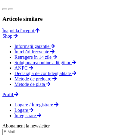
Articole similare
Înapoi la început
Shop
Informații garanție
Întrebări frecvente
Retragere în 14 zile
Soluționarea online a litigiilor
ANPC
Declarația de confidențialitate
Metode de preluare
Metode de plata
Profil
Logare / Înregistrare
Logare
Înregistrare
Abonament la newsletter