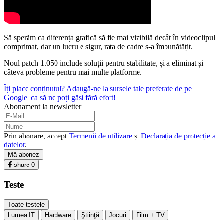
Să sperăm ca diferența grafică să fie mai vizibilă decât în videoclipul
comprimat, dar un lucru e sigur, rata de cadre s-a îmbunătățit.
Noul patch 1.050 include soluții pentru stabilitate, și a eliminat și
câteva probleme pentru mai multe platforme.
Îți place conținutul? Adaugă-ne la sursele tale preferate de pe
Google, ca să ne poți găsi fără efort!
Abonament la newsletter
Prin abonare, accept
Termenii de utilizare
și
Declarația de protecție a
datelor
.
Mă abonez
share
0
Teste
Toate testele
Lumea IT
Hardware
Ştiinţă
Jocuri
Film + TV