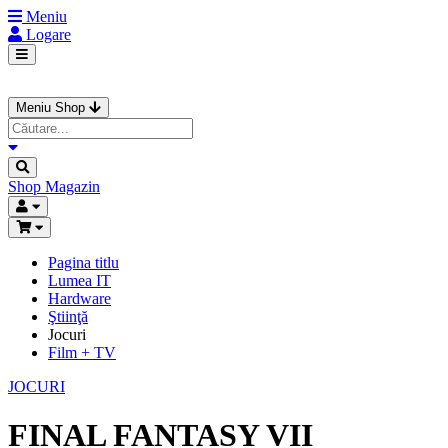
Meniu
Logare
Meniu Shop
Shop
Magazin
Pagina titlu
Lumea IT
Hardware
Ştiinţă
Jocuri
Film + TV
JOCURI
FINAL FANTASY VII