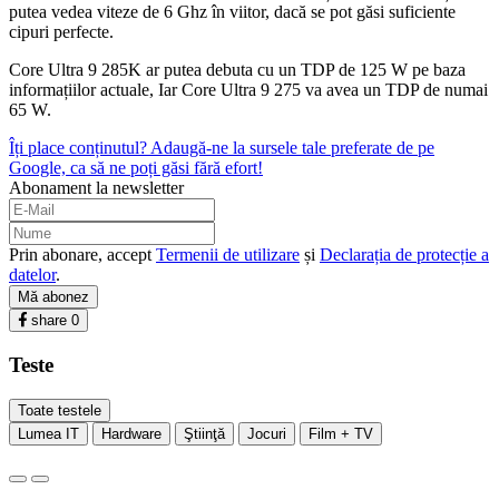
putea vedea viteze de 6 Ghz în viitor, dacă se pot găsi suficiente
cipuri perfecte.
Core Ultra 9 285K ar putea debuta cu un TDP de 125 W pe baza
informațiilor actuale, Iar Core Ultra 9 275 va avea un TDP de numai
65 W.
Îți place conținutul? Adaugă-ne la sursele tale preferate de pe
Google, ca să ne poți găsi fără efort!
Abonament la newsletter
Prin abonare, accept
Termenii de utilizare
și
Declarația de protecție a
datelor
.
Mă abonez
share
0
Teste
Toate testele
Lumea IT
Hardware
Ştiinţă
Jocuri
Film + TV