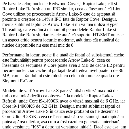
Pe baza testelor, nucleele Redwood Cove și Raptor Lake, cât și
Raptor Lake Refresh au un IPC similar, ceea ce înseamnă că Lion
Cove utilizat pe procesoarele Arrow Lake-S este de așteptat să
prezinte o creștere de 14% a IPC față de Raptor Cove. Desigur,
merită subliniat faptul că Arrow Lake-S nu va mai utiliza Hyper-
Threading, care era încă disponibil pe modelele Raptor Lake și
Raptor Lake Refresh, dar testele arată că suportul HT/SMT nu este
un aspect critic pentru jocurile moderne, atât timp cât numărul de
nuclee disponibile nu este mai mic de 8.
Performanța în jocuri poate fi ajutată de faptul că subsistemul cache
este îmbunătățit pentru procesoarele Arrow Lake-S, ceea ce
înseamnă că secțiunea P-Core poate avea 3 MB de cache L2 pentru
fiecare nucleu, iar cache-ul partajat de al treilea nivel poate fi de 36
MB, care la rândul lui este folosit cu cele patru nuclee quad-core
Skymont E-Core.
Modelul de vârf Arrow Lake-S pare să aibă o viteză maximă de
turbo mai mică decât cea observată la modelele Raptor Lake-
Refresh, unde Core i9-14900K avea o viteză maximă de 6 GHz, iar
Core i9-14900KS de 6,2 GHz. Desigur, merită subliniat faptul că
procesorul Arrow Lake-S în cauză este probabil să fie desemnat
Core Ultra 9 285K, ceea ce înseamnă că o versiune și mai rapidă ar
putea apărea ulterior, așa cum a fost cazul cu generația anterioară,
unde versiunea "KS" a detronat versiunea inițială. Dacă este așa, am