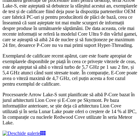
rmătoarea generație de procesoare Intel pentru desktop, seria Arrow
Lake-S, este așteptată să debuteze la sfârșitul acestui an, exemplarele
de test și de calificare fiind deja puse la dispoziția partenerilor OEM
care fabrică PC-uri și pentru producătorii de plăci de bază, ceea ce
înseamnă că sunt așteptate tot mai multe scurgeri de informații
despre produse în următoarele săptămâni. De data aceasta, cele mai
recente informații se referă la modelul Core Ultra 9 din vârful gamei,
care se așteaptă să aibă 24 de nuclee și să funcționeze pe maximum
24 fire, deoarece P-Core nu va mai primi suport Hyper-Threading.
Exemplarul de calificare recent apărut, care este foarte apropiat de
exemplarele disponibile pe piață în ceea ce privește vitezele de ceas,
este de așteptat să aibă o viteză turbo de 5,7 GHz pe 1 sau 2 fire, și
5,4 GHz atunci când sunt stresate toate. În comparație, E-Core poate
avea o viteză maximă de 4,7 GHz, cel puțin acesta a fost cazul
pentru exemplul de calificare.
Procesoarele Arrow Lake-S sunt planificate să aibă P-Core bazat în
jurul arhitecturii Lion Cove și E-Core pe Skymont. Pe baza
informațiilor anterioare, se știe deja că arhitectura Lion Cove
utilizată și în seria Lunar Lake poate oferi o creștere de 14 % al IPC,
în comparație cu nucleele Redwood Cove utilizate în seria Meteor
Lake.