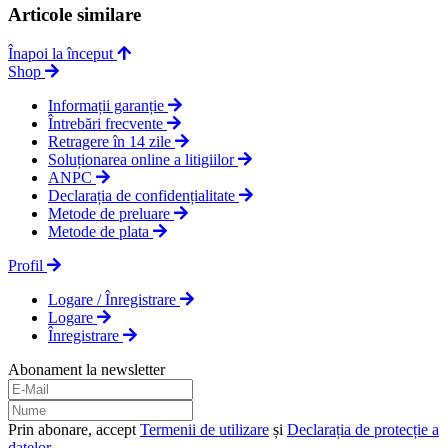
Articole similare
Înapoi la început
Shop
Informații garanție
Întrebări frecvente
Retragere în 14 zile
Soluționarea online a litigiilor
ANPC
Declarația de confidențialitate
Metode de preluare
Metode de plata
Profil
Logare / Înregistrare
Logare
Înregistrare
Abonament la newsletter
Prin abonare, accept
Termenii de utilizare
și
Declarația de protecție a
datelor
.