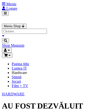
Meniu
Logare
Meniu Shop
Shop
Magazin
Pagina titlu
Lumea IT
Hardware
Ştiinţă
Jocuri
Film + TV
HARDWARE
AU FOST DEZVĂLUIT