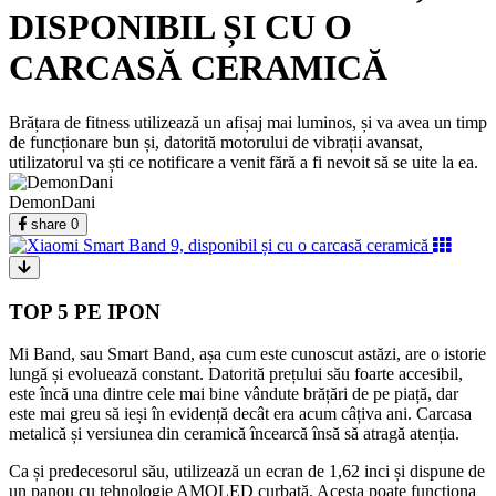
DISPONIBIL ȘI CU O
CARCASĂ CERAMICĂ
Brățara de fitness utilizează un afișaj mai luminos, și va avea un timp
de funcționare bun și, datorită motorului de vibrații avansat,
utilizatorul va ști ce notificare a venit fără a fi nevoit să se uite la ea.
DemonDani
share
0
TOP 5 PE IPON
Mi Band, sau Smart Band, așa cum este cunoscut astăzi, are o istorie
lungă și evoluează constant. Datorită prețului său foarte accesibil,
este încă una dintre cele mai bine vândute brățări de pe piață, dar
este mai greu să ieși în evidență decât era acum câțiva ani. Carcasa
metalică și versiunea din ceramică încearcă însă să atragă atenția.
Ca și predecesorul său, utilizează un ecran de 1,62 inci și dispune de
un panou cu tehnologie AMOLED curbată. Acesta poate funcționa