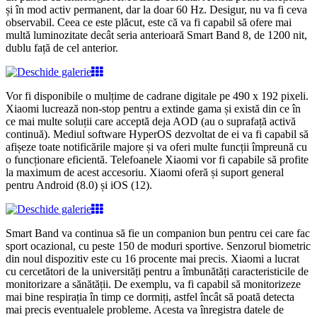
și în mod activ permanent, dar la doar 60 Hz. Desigur, nu va fi ceva
observabil. Ceea ce este plăcut, este că va fi capabil să ofere mai
multă luminozitate decât seria anterioară Smart Band 8, de 1200 nit,
dublu față de cel anterior.
Vor fi disponibile o mulțime de cadrane digitale pe 490 x 192 pixeli.
Xiaomi lucrează non-stop pentru a extinde gama și există din ce în
ce mai multe soluții care acceptă deja AOD (au o suprafață activă
continuă). Mediul software HyperOS dezvoltat de ei va fi capabil să
afișeze toate notificările majore și va oferi multe funcții împreună cu
o funcționare eficientă. Telefoanele Xiaomi vor fi capabile să profite
la maximum de acest accesoriu. Xiaomi oferă și suport general
pentru Android (8.0) și iOS (12).
Smart Band va continua să fie un companion bun pentru cei care fac
sport ocazional, cu peste 150 de moduri sportive. Senzorul biometric
din noul dispozitiv este cu 16 procente mai precis. Xiaomi a lucrat
cu cercetători de la universități pentru a îmbunătăți caracteristicile de
monitorizare a sănătății. De exemplu, va fi capabil să monitorizeze
mai bine respirația în timp ce dormiți, astfel încât să poată detecta
mai precis eventualele probleme. Acesta va înregistra datele de