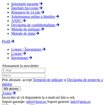
Informații garanție
Întrebări frecvente
Retragere în 14 zile
Soluționarea online a litigiilor
ANPC
Declarația de confidențialitate
Metode de preluare
Metode de plata
Profil
Logare / Înregistrare
Logare
Înregistrare
Abonament la newsletter
Prin abonare, accept
Termenii de utilizare
și
Declarația de protecție a
datelor
.
Mă abonez
Ajutor
Încercăm să vă răspundem la e-mail-uri într-o oră.
Suport garanţie:
info@ipon.ro
Suport general:
info@ipon.ro