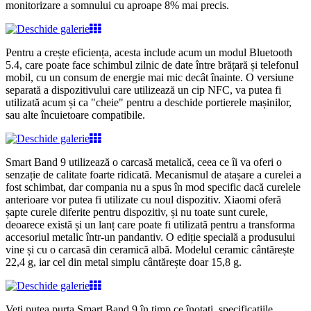
monitorizare a somnului cu aproape 8% mai precis.
Pentru a crește eficiența, acesta include acum un modul Bluetooth
5.4, care poate face schimbul zilnic de date între brățară și telefonul
mobil, cu un consum de energie mai mic decât înainte. O versiune
separată a dispozitivului care utilizează un cip NFC, va putea fi
utilizată acum și ca "cheie" pentru a deschide portierele mașinilor,
sau alte încuietoare compatibile.
Smart Band 9 utilizează o carcasă metalică, ceea ce îi va oferi o
senzație de calitate foarte ridicată. Mecanismul de atașare a curelei a
fost schimbat, dar compania nu a spus în mod specific dacă curelele
anterioare vor putea fi utilizate cu noul dispozitiv. Xiaomi oferă
șapte curele diferite pentru dispozitiv, și nu toate sunt curele,
deoarece există și un lanț care poate fi utilizată pentru a transforma
accesoriul metalic într-un pandantiv. O ediție specială a produsului
vine și cu o carcasă din ceramică albă. Modelul ceramic cântărește
22,4 g, iar cel din metal simplu cântărește doar 15,8 g.
Veți putea purta Smart Band 9 în timp ce înotați, specificațiile