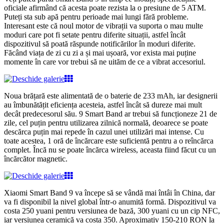
oficiale afirmând că acesta poate rezista la o presiune de 5 ATM.
Puteți sta sub apă pentru perioade mai lungi fără probleme.
Interesant este că noul motor de vibrații va suporta o mau multe
moduri care pot fi setate pentru diferite situații, astfel încât
dispozitivul să poată răspunde notificărilor în moduri diferite.
Făcând viața de zi cu zi a și mai ușoară, vor exista mai puține
momente în care vor trebui să ne uităm de ce a vibrat accesoriul.
Noua brățară este alimentată de o baterie de 233 mAh, iar designerii
au îmbunătățit eficiența acesteia, astfel încât să dureze mai mult
decât predecesorul său. 9 Smart Band ar trebui să funcționeze 21 de
zile, cel puțin pentru utilizarea zilnică normală, deoarece se poate
descărca puțin mai repede în cazul unei utilizări mai intense. Cu
toate acestea, 1 oră de încărcare este suficientă pentru a o reîncărca
complet. Încă nu se poate încărca wireless, aceasta fiind făcut cu un
încărcător magnetic.
Xiaomi Smart Band 9 va începe să se vândă mai întâi în China, dar
va fi disponibil la nivel global într-o anumită formă. Dispozitivul va
costa 250 yuani pentru versiunea de bază, 300 yuani cu un cip NFC,
iar versiunea ceramică va costa 350. Aproximativ 150-210 RON la