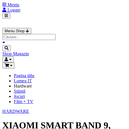
Meniu
Logare
Meniu Shop
Shop
Magazin
Pagina titlu
Lumea IT
Hardware
Ştiinţă
Jocuri
Film + TV
HARDWARE
XIAOMI SMART BAND 9,