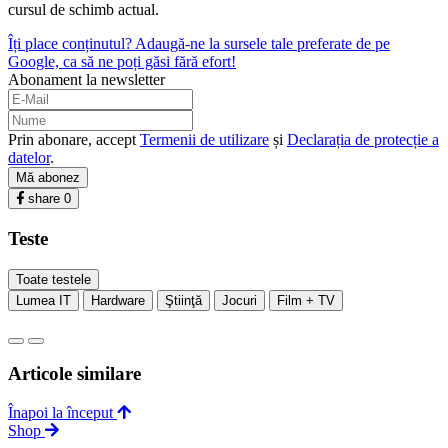
cursul de schimb actual.
Îți place conținutul? Adaugă-ne la sursele tale preferate de pe
Google, ca să ne poți găsi fără efort!
Abonament la newsletter
Prin abonare, accept
Termenii de utilizare
și
Declarația de protecție a
datelor
.
Mă abonez
share
0
Teste
Toate testele
Lumea IT
Hardware
Ştiinţă
Jocuri
Film + TV
Articole similare
Înapoi la început
Shop