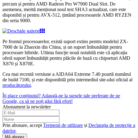
precum și pentru AMD Radeon Pro W7900 Dual Slot. De
asemenea, merită menționat noul test SHA3 actualizat, care este
disponibil și pentru AVX-512, țintând procesoarele AMD RYZEN
din seria 9000.
Pe frontul procesoarelor, există suport extins pentru modelul ZX-
7000 de la Zhaoxin din China, și un suport îmbunătățit pentru
procesoare hibride. Ultima funcție nouă notabilă este că aplicația
oferă suport îmbunătățit pentru plăcile de bază cu chipseturi AMD
X870 și X870E.
Cea mai recentă versiune a AIDA64 Extreme 7.40 poartă numărul
de build 7100, și este disponibilă prin intermediul site-ului oficial al
producătorului
.
Îți place conținutul? Adaugă-ne la sursele tale preferate de pe
Google, ca să ne poți găsi fără efort!
Abonament la newsletter
Prin abonare, accept
Termenii de utilizare
și
Declarația de protecție a
datelor
.
Mă abonez