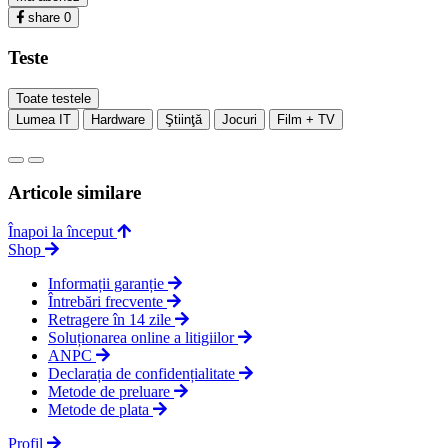
share
0
Teste
Toate testele
Lumea IT
Hardware
Ştiinţă
Jocuri
Film + TV
Articole similare
Înapoi la început
Shop
Informații garanție
Întrebări frecvente
Retragere în 14 zile
Soluționarea online a litigiilor
ANPC
Declarația de confidențialitate
Metode de preluare
Metode de plata
Profil