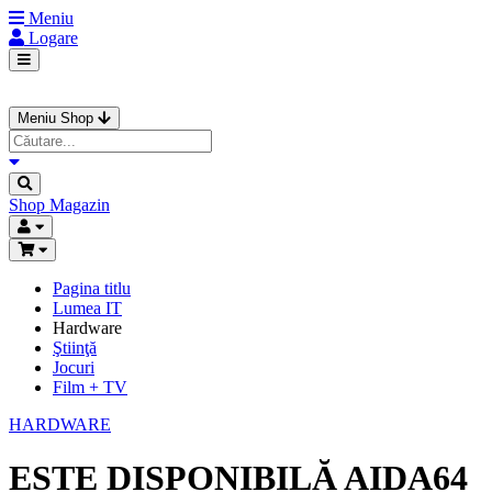
Meniu
Logare
Meniu Shop
Shop
Magazin
Pagina titlu
Lumea IT
Hardware
Ştiinţă
Jocuri
Film + TV
HARDWARE
ESTE DISPONIBILĂ AIDA64