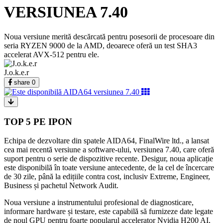
VERSIUNEA 7.40
Noua versiune merită descărcată pentru posesorii de procesoare din
seria RYZEN 9000 de la AMD, deoarece oferă un test SHA3
accelerat AVX-512 pentru ele.
J.o.k.e.r
share
0
TOP 5 PE IPON
Echipa de dezvoltare din spatele AIDA64, FinalWire ltd., a lansat
cea mai recentă versiune a software-ului, versiunea 7.40, care oferă
suport pentru o serie de dispozitive recente. Desigur, noua aplicație
este disponibilă în toate versiune antecedente, de la cel de încercare
de 30 zile, până la edițiile contra cost, inclusiv Extreme, Engineer,
Business și pachetul Network Audit.
Noua versiune a instrumentului profesional de diagnosticare,
informare hardware și testare, este capabilă să furnizeze date legate
de noul GPU pentru foarte popularul accelerator Nvidia H200 AI,