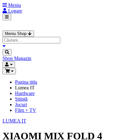
Meniu
Logare
Meniu Shop
Shop
Magazin
Pagina titlu
Lumea IT
Hardware
Ştiinţă
Jocuri
Film + TV
LUMEA IT
XIAOMI MIX FOLD 4