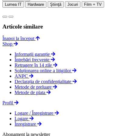
Lumea IT
Hardware
Ştiinţă
Jocuri
Film + TV
Articole similare
Înapoi la început
Shop
Informații garanție
Întrebări frecvente
Retragere în 14 zile
Soluționarea online a litigiilor
ANPC
Declarația de confidențialitate
Metode de preluare
Metode de plata
Profil
Logare / Înregistrare
Logare
Înregistrare
Abonament la newsletter