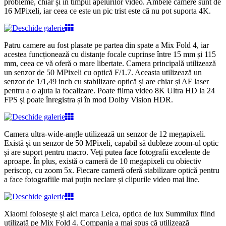
probleme, chiar și în timpul apelurilor video. Ambele camere sunt de
16 MPixeli, iar ceea ce este un pic trist este că nu pot suporta 4K.
Patru camere au fost plasate pe partea din spate a Mix Fold 4, iar
acestea funcționează cu distanțe focale cuprinse între 15 mm și 115
mm, ceea ce vă oferă o mare libertate. Camera principală utilizează
un senzor de 50 MPixeli cu optică F/1.7.
Aceasta utilizează un
senzor de 1/1,49 inch cu stabilizare optică și are chiar și AF laser
pentru a o ajuta la focalizare. Poate filma video 8K Ultra HD la 24
FPS și poate înregistra și în mod Dolby Vision HDR.
Camera ultra-wide-angle utilizează un senzor de 12 megapixeli.
Există și un senzor de 50 MPixeli, capabil să dubleze zoom-ul optic
și are suport pentru macro. Veți putea face fotografii excelente de
aproape. În plus, există o cameră de 10 megapixeli cu obiectiv
periscop, cu zoom 5x. Fiecare cameră oferă stabilizare optică pentru
a face fotografiile mai puțin neclare și clipurile video mai line.
Xiaomi folosește și aici marca Leica, optica de lux Summilux fiind
utilizată pe Mix Fold 4. Compania a mai spus că utilizează