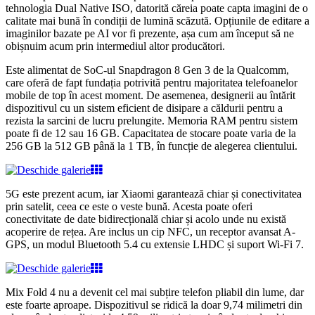
tehnologia Dual Native ISO, datorită căreia poate capta imagini de o
calitate mai bună în condiții de lumină scăzută. Opțiunile de editare a
imaginilor bazate pe AI vor fi prezente, așa cum am început să ne
obișnuim acum prin intermediul altor producători.
Este alimentat de SoC-ul Snapdragon 8 Gen 3 de la Qualcomm,
care oferă de fapt fundația potrivită pentru majoritatea telefoanelor
mobile de top în acest moment. De asemenea, designerii au întărit
dispozitivul cu un sistem eficient de disipare a căldurii pentru a
rezista la sarcini de lucru prelungite. Memoria RAM pentru sistem
poate fi de 12 sau 16 GB. Capacitatea de stocare poate varia de la
256 GB la 512 GB până la 1 TB, în funcție de alegerea clientului.
5G este prezent acum, iar Xiaomi garantează chiar și conectivitatea
prin satelit, ceea ce este o veste bună. Acesta poate oferi
conectivitate de date bidirecțională chiar și acolo unde nu există
acoperire de rețea. Are inclus un cip NFC, un receptor avansat A-
GPS, un modul Bluetooth 5.4 cu extensie LHDC și suport Wi-Fi 7.
Mix Fold 4 nu a devenit cel mai subțire telefon pliabil din lume, dar
este foarte aproape. Dispozitivul se ridică la doar 9,74 milimetri din