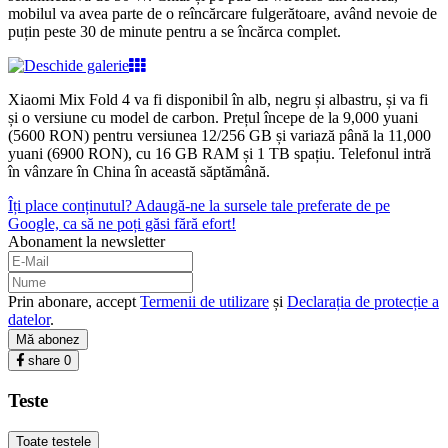
mobilul va avea parte de o reîncărcare fulgerătoare, având nevoie de
puțin peste 30 de minute pentru a se încărca complet.
Xiaomi Mix Fold 4 va fi disponibil în alb, negru și albastru, și va fi
și o versiune cu model de carbon. Prețul începe de la 9,000 yuani
(5600 RON) pentru versiunea 12/256 GB și variază până la 11,000
yuani (6900 RON), cu 16 GB RAM și 1 TB spațiu. Telefonul intră
în vânzare în China în această săptămână.
Îți place conținutul? Adaugă-ne la sursele tale preferate de pe
Google, ca să ne poți găsi fără efort!
Abonament la newsletter
Prin abonare, accept
Termenii de utilizare
și
Declarația de protecție a
datelor
.
Mă abonez
share
0
Teste
Toate testele