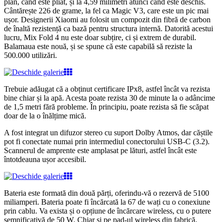
plan, când este pliat, și la 4,59 milimetri atunci când este deschis.
Cântărește 226 de grame, la fel ca Magic V3, care este un pic mai
ușor. Designerii Xiaomi au folosit un compozit din fibră de carbon
de înaltă rezistență ca bază pentru structura internă. Datorită acestui
lucru, Mix Fold 4 nu este doar subțire, ci și extrem de durabil.
Balamaua este nouă, și se spune că este capabilă să reziste la
500.000 utilizări.
Trebuie adăugat că a obținut certificare IPx8, astfel încât va rezista
bine chiar și la apă. Acesta poate rezista 30 de minute la o adâncime
de 1,5 metri fără probleme. În principiu, poate rezista să fie scăpat
doar de la o înălțime mică.
A fost integrat un difuzor stereo cu suport Dolby Atmos, dar căștile
pot fi conectate numai prin intermediul conectorului USB-C (3.2).
Scannerul de amprente este amplasat pe lături, astfel încât este
întotdeauna ușor accesibil.
Bateria este formată din două părți, oferindu-vă o rezervă de 5100
miliamperi. Bateria poate fi încărcată la 67 de wați cu o conexiune
prin cablu. Va exista și o opțiune de încărcare wireless, cu o putere
semnificativă de 50 W. Chiar și pe pad-ul wireless din fabrică,