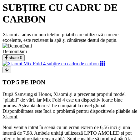
SUBȚIRE CU CADRU DE
CARBON
Xiaomi a adus un nou telefon pliabil care utilizează camere
excelente, este rezistent la apă și cântărește destul de puțin.
DemonDani
share
0
TOP 5 PE IPON
După Samsung și Honor, Xiaomi și-a prezentat propriul model
"pliabil" de vârf, iar Mix Fold 4 este un dispozitiv foarte bine
produs. Așteaptă doar să fie cumpărat la nivel global.
Disponibilitatea este încă o problemă pentru dispozitivele pliabile ale
Xiaomi.
Noul venit a intrat în scenă cu un ecran extern de 6,56 inci și una
internă de 7,98. Ambele unități utilizează LPTO AMOLED și pot
oferi o luminozitate remarcabilă. Sunt capabile să producă până la