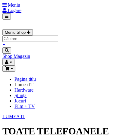
Meniu
Logare
Meniu Shop
Shop
Magazin
Pagina titlu
Lumea IT
Hardware
Ştiinţă
Jocuri
Film + TV
LUMEA IT
TOATE TELEFOANELE