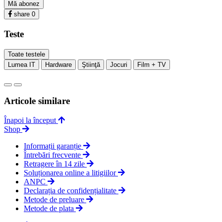
Mă abonez
share
0
Teste
Toate testele
Lumea IT
Hardware
Ştiinţă
Jocuri
Film + TV
Articole similare
Înapoi la început
Shop
Informații garanție
Întrebări frecvente
Retragere în 14 zile
Soluționarea online a litigiilor
ANPC
Declarația de confidențialitate
Metode de preluare
Metode de plata