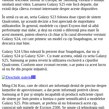
similară anul viitor. Lansarea Galaxy S25 este încă departe, dar
există deja câteva zvonuri interesante despre aceste dispozitive.
În urmă cu un an, seria Galaxy S23 folosea doar cipuri de sistem
Qualcomm, iar această decizie a fost apreciată de majoritatea
utilizatorilor. În general, modelele cu cipuri Exynos tind să aibă
performanțe mai slabe, și deși nu există o diferență prea mare în
acest moment, putem observa că chiar și în cazul diverselor versiuni
Galaxy S24, cei care primesc un model cu cip Snapdragon, se vor
descurca mai bine.
Galaxy S24 Ultra rulează în prezent doar Snapdragon, dar nu și
Galaxy S24 și Galaxy S24+. Cu toate acestea, odată cu seria Galaxy
S25, Samsung ar putea reveni la utilizarea exclusivă a cipurilor
Qualcomm. Conform unor zvonuri recente, s-ar putea ca acest lucru
să nu fie din proprie inițiativă.
Ming-Chi Kuo, care de obicei are informații destul de precise despre
lanțurilor de aprovizionare, a dat peste informații potrivit cărora
Samsung ar fi pur și simplu incapabilă să producă suficiente cipuri
de sistem pe 3nm pentru a furniza o parte semnificativă a modelelor
Galaxy S25. Prin urmare, ar prefera să nu folosească acest cip,
cunoscut sub numele de Exynos 2500. Se spune că tehnologia sud-