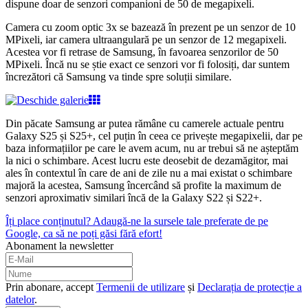
dispune doar de senzori companioni de 50 de megapixeli.
Camera cu zoom optic 3x se bazează în prezent pe un senzor de 10
MPixeli, iar camera ultraangulară pe un senzor de 12 megapixeli.
Acestea vor fi retrase de Samsung, în favoarea senzorilor de 50
MPixeli. Încă nu se știe exact ce senzori vor fi folosiți, dar suntem
încrezători că Samsung va tinde spre soluții similare.
Din păcate Samsung ar putea rămâne cu camerele actuale pentru
Galaxy S25 și S25+, cel puțin în ceea ce privește megapixelii, dar pe
baza informațiilor pe care le avem acum, nu ar trebui să ne așteptăm
la nici o schimbare. Acest lucru este deosebit de dezamăgitor, mai
ales în contextul în care de ani de zile nu a mai existat o schimbare
majoră la acestea, Samsung încercând să profite la maximum de
senzori aproximativ similari încă de la Galaxy S22 și S22+.
Îți place conținutul? Adaugă-ne la sursele tale preferate de pe
Google, ca să ne poți găsi fără efort!
Abonament la newsletter
Prin abonare, accept
Termenii de utilizare
și
Declarația de protecție a
datelor
.