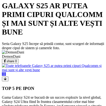
GALAXY S25 AR PUTEA
PRIMI CIPURI QUALCOMM
ȘI MAI SUNT ȘI ALTE VEȘTI
BUNE
Seria Galaxy S25 începe să prindă contur, sunt scurgeri de informații
despre cipul de sistem și camerele foto.
DemonDani
share
0
TOP 5 PE IPON
Gama Galaxy S24 se bucură de un succes exploziv la nivel global,
Galaxy S24 Ultra fiind în fruntea clasamentului celor mai bine
vândute telefoane mobile în Europa, iar Samsung vizează o situație