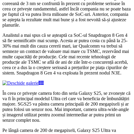
coreeană de 3 nm se confruntă în prezent cu probleme serioase în
ceea ce privește randamentul, astfel încât compania nu se poate baza
pe faptul că va putea livra milioane de SoC-uri. Anterior, compania
se aștepta la rezultate mult mai bune și a fost nevoită să-și ajusteze
planurile.
Analistul a mai spus că se așteaptă ca SoC-ul Snapdragon 8 Gen 4
să fie semnificativ mai scump. Acesta ar putea costa cu până la 25-
30% mai mult din cauza cererii mari, iar Qualcomm va trebui să
semneze un contract de valoare mai mare cu TSMC, rezervând mai
multe capacități de producție. Cele mai recente tehnologii de
producție ale TSMC se află de ani de zile într-o concurență acerbă,
ceea ce a dus la o creștere serioasă a prețurilor pe piața cipurilor de
sistem. Snapdragon 8 Gen 4 va exploata în prezent nodul N3E.
În ceea ce privește camera foto din seria Galaxy S25, se zvonește că
va fi în principal modelul Ultra cel care va beneficia de îmbunătățiri
majore. SGS25 va păstra camera principală de 200 megapixeli și ar
putea folosi un senzor nou. Mai important, camera ultra-wide-angle
și imagerul utilizat pentru zoomul intermediar ar putea primi un
senzor complet nou.
Pe lângă camera de 200 de megapixeli, Galaxy S25 Ultra va