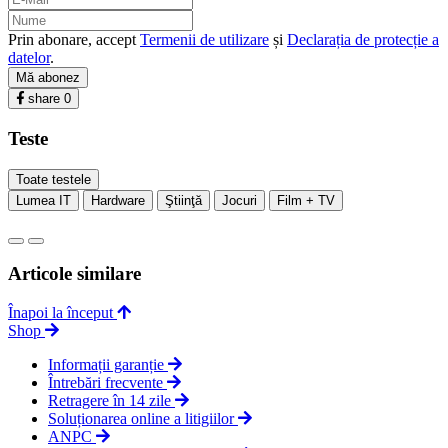
Prin abonare, accept
Termenii de utilizare
și
Declarația de protecție a
datelor
.
Mă abonez
share
0
Teste
Toate testele
Lumea IT
Hardware
Ştiinţă
Jocuri
Film + TV
Articole similare
Înapoi la început
Shop
Informații garanție
Întrebări frecvente
Retragere în 14 zile
Soluționarea online a litigiilor
ANPC