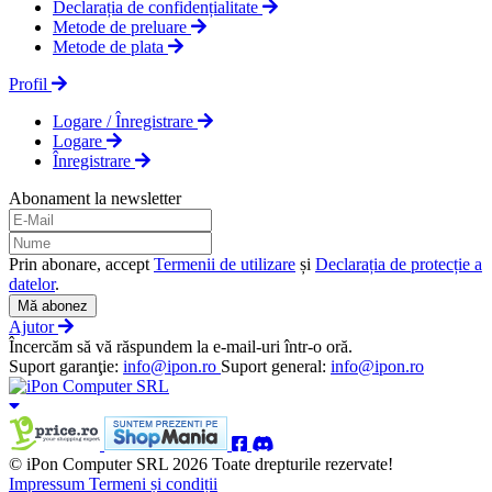
Declarația de confidențialitate
Metode de preluare
Metode de plata
Profil
Logare / Înregistrare
Logare
Înregistrare
Abonament la newsletter
Prin abonare, accept
Termenii de utilizare
și
Declarația de protecție a
datelor
.
Mă abonez
Ajutor
Încercăm să vă răspundem la e-mail-uri într-o oră.
Suport garanţie:
info@ipon.ro
Suport general:
info@ipon.ro
© iPon Computer SRL 2026 Toate drepturile rezervate!
Impressum
Termeni și condiții