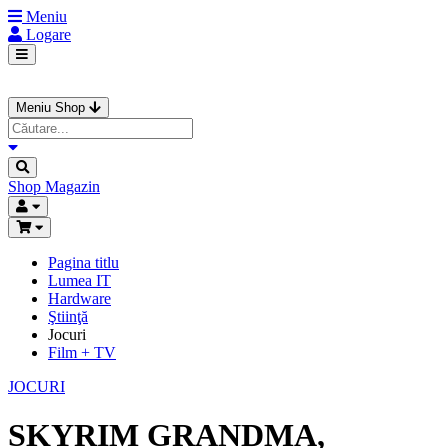
Meniu
Logare
Meniu Shop
Shop
Magazin
Pagina titlu
Lumea IT
Hardware
Ştiinţă
Jocuri
Film + TV
JOCURI
SKYRIM GRANDMA,