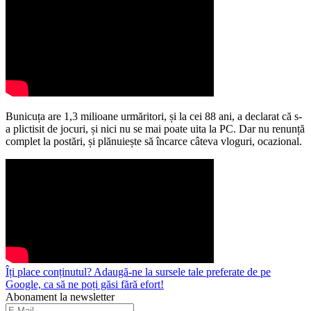
Bunicuța are 1,3 milioane urmăritori, și la cei 88 ani, a declarat că s-
a plictisit de jocuri, și nici nu se mai poate uita la PC. Dar nu renunță
complet la postări, și plănuiește să încarce câteva vloguri, ocazional.
Îți place conținutul? Adaugă-ne la sursele tale preferate de pe
Google, ca să ne poți găsi fără efort!
Abonament la newsletter