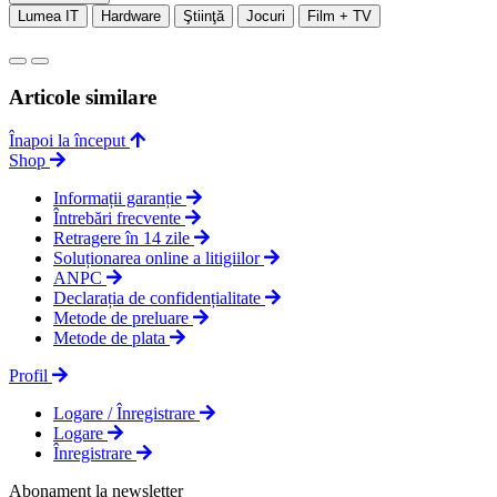
Lumea IT
Hardware
Ştiinţă
Jocuri
Film + TV
Articole similare
Înapoi la început
Shop
Informații garanție
Întrebări frecvente
Retragere în 14 zile
Soluționarea online a litigiilor
ANPC
Declarația de confidențialitate
Metode de preluare
Metode de plata
Profil
Logare / Înregistrare
Logare
Înregistrare
Abonament la newsletter