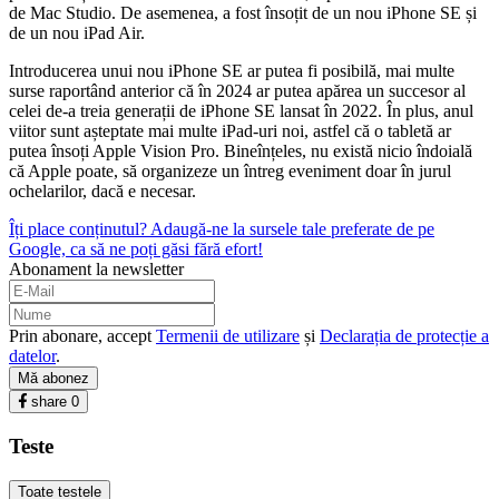
de Mac Studio. De asemenea, a fost însoțit de un nou iPhone SE și
de un nou iPad Air.
Introducerea unui nou iPhone SE ar putea fi posibilă, mai multe
surse raportând anterior că în 2024 ar putea apărea un succesor al
celei de-a treia generații de iPhone SE lansat în 2022. În plus, anul
viitor sunt așteptate mai multe iPad-uri noi, astfel că o tabletă ar
putea însoți Apple Vision Pro. Bineînțeles, nu există nicio îndoială
că Apple poate, să organizeze un întreg eveniment doar în jurul
ochelarilor, dacă e necesar.
Îți place conținutul? Adaugă-ne la sursele tale preferate de pe
Google, ca să ne poți găsi fără efort!
Abonament la newsletter
Prin abonare, accept
Termenii de utilizare
și
Declarația de protecție a
datelor
.
Mă abonez
share
0
Teste
Toate testele