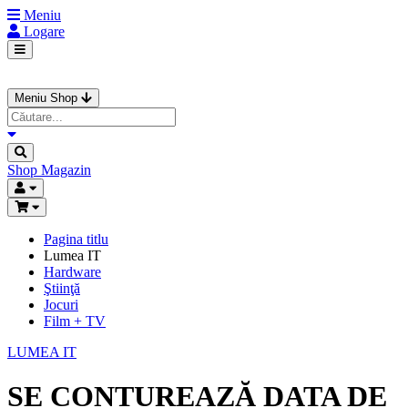
Meniu
Logare
Meniu Shop
Shop
Magazin
Pagina titlu
Lumea IT
Hardware
Ştiinţă
Jocuri
Film + TV
LUMEA IT
SE CONTUREAZĂ DATA DE