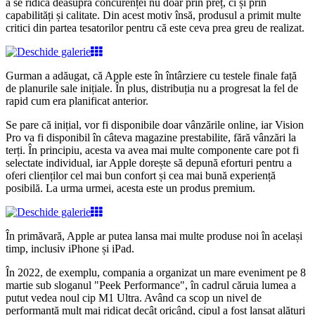
a se ridica deasupra concurenței nu doar prin preț, ci și prin
capabilități și calitate. Din acest motiv însă, produsul a primit multe
critici din partea tesatorilor pentru că este ceva prea greu de realizat.
Gurman a adăugat, că Apple este în întârziere cu testele finale față
de planurile sale inițiale. În plus, distribuția nu a progresat la fel de
rapid cum era planificat anterior.
Se pare că inițial, vor fi disponibile doar vânzările online, iar Vision
Pro va fi disponibil în câteva magazine prestabilite, fără vânzări la
terți. În principiu, acesta va avea mai multe componente care pot fi
selectate individual, iar Apple dorește să depună eforturi pentru a
oferi clienților cel mai bun confort și cea mai bună experiență
posibilă. La urma urmei, acesta este un produs premium.
În primăvară, Apple ar putea lansa mai multe produse noi în același
timp, inclusiv iPhone și iPad.
În 2022, de exemplu, compania a organizat un mare eveniment pe 8
martie sub sloganul "Peek Performance", în cadrul căruia lumea a
putut vedea noul cip M1 Ultra. Având ca scop un nivel de
performanță mult mai ridicat decât oricând, cipul a fost lansat alături