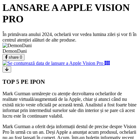
LANSARE A APPLE VISION
PRO
În primăvara anului 2024, ochelarii vor vedea lumina zilei și vor fi în
centrul atenției alături de alte produse.
DemonDani
share
0
TOP 5 PE IPON
Mark Gurman urmărește cu atenție dezvoltarea ochelarilor de
realitate virtuală/augmentată de la Apple, chiar și atunci când nu
există nicio veste oficială pe această temă. Analistul a fost foarte bine
informat prin intermediul surselor sale din interior și se pare că acest
lucru este în continuare valabil.
Mark Gurman a oferit deja informații destul de precise despre Vision
Pro în urmă cu un an. Deși Apple a anunțat acum produsul, ochelarii
nu au fost lansați în comerț. Acum, într-un buletin informativ recent