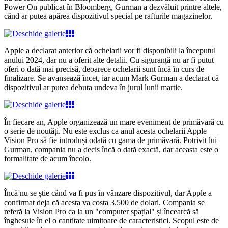
Power On publicat în Bloomberg, Gurman a dezvăluit printre altele,
când ar putea apărea dispozitivul special pe rafturile magazinelor.
Apple a declarat anterior că ochelarii vor fi disponibili la începutul
anului 2024, dar nu a oferit alte detalii. Cu siguranță nu ar fi putut
oferi o dată mai precisă, deoarece ochelarii sunt încă în curs de
finalizare. Se avansează încet, iar acum Mark Gurman a declarat că
dispozitivul ar putea debuta undeva în jurul lunii martie.
În fiecare an, Apple organizează un mare eveniment de primăvară cu
o serie de noutăți. Nu este exclus ca anul acesta ochelarii Apple
Vision Pro să fie introduși odată cu gama de primăvară. Potrivit lui
Gurman, compania nu a decis încă o dată exactă, dar aceasta este o
formalitate de acum încolo.
Încă nu se știe când va fi pus în vânzare dispozitivul, dar Apple a
confirmat deja că acesta va costa 3.500 de dolari. Compania se
referă la Vision Pro ca la un "computer spațial" și încearcă să
înghesuie în el o cantitate uimitoare de caracteristici. Scopul este de