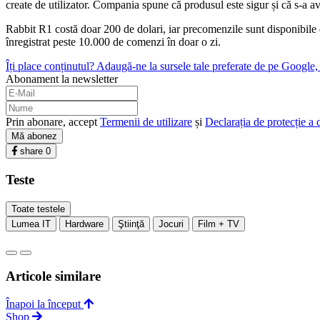
create de utilizator. Compania spune că produsul este sigur și că s-a avu
Rabbit R1 costă doar 200 de dolari, iar precomenzile sunt disponibile d
înregistrat peste 10.000 de comenzi în doar o zi.
Îți place conținutul? Adaugă-ne la sursele tale preferate de pe Google, c
Abonament la newsletter
Prin abonare, accept
Termenii de utilizare
și
Declarația de protecție a 
Mă abonez
share
0
Teste
Toate testele
Lumea IT
Hardware
Ştiinţă
Jocuri
Film + TV
Articole similare
Înapoi la început
Shop