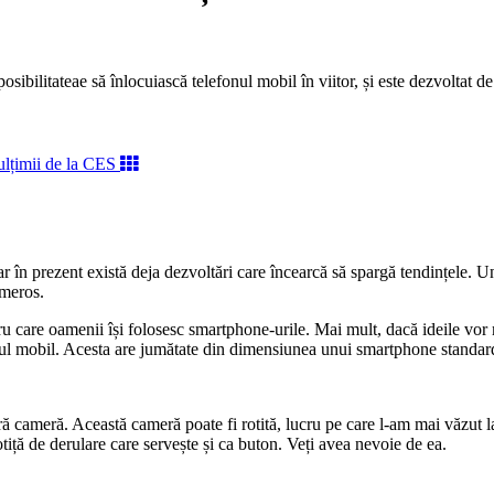
osibilitateae să înlocuiască telefonul mobil în viitor, și este dezvoltat de
, iar în prezent există deja dezvoltări care încearcă să spargă tendințel
umeros.
tru care oamenii își folosesc smartphone-urile. Mai mult, dacă ideile vor
nul mobil. Acesta are jumătate din dimensiunea unui smartphone standard
ură cameră. Această cameră poate fi rotită, lucru pe care l-am mai văzut 
otiță de derulare care servește și ca buton. Veți avea nevoie de ea.