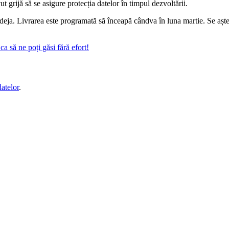
t grijă să se asigure protecția datelor în timpul dezvoltării.
eja. Livrarea este programată să înceapă cândva în luna martie. Se aștea
a să ne poți găsi fără efort!
datelor
.