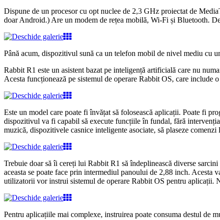
Dispune de un procesor cu opt nuclee de 2,3 GHz proiectat de MediaTek
doar Android.) Are un modem de rețea mobilă, Wi-Fi și Bluetooth. Des
Până acum, dispozitivul sună ca un telefon mobil de nivel mediu cu un 
Rabbit R1 este un asistent bazat pe inteligență artificială care nu numai
Acesta funcționează pe sistemul de operare Rabbit OS, care include
Este un model care poate fi învățat să folosească aplicații. Poate fi p
dispozitivul va fi capabil să execute funcțiile în fundal, fără interven
muzică, dispozitivele casnice inteligente asociate, să plaseze comenzi 
Trebuie doar să îi cereți lui Rabbit R1 să îndeplinească diverse sarcini
aceasta se poate face prin intermediul panoului de 2,88 inch. Acesta va 
utilizatorii vor instrui sistemul de operare Rabbit OS pentru aplicații.
Pentru aplicațiile mai complexe, instruirea poate consuma destul de mult