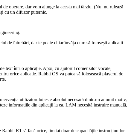
l de operare, dar vom ajunge la acesta mai târziu. (Nu, nu rulează
i cu un difuzor puternic.
ngineering.
ul de întrebări, dar te poate chiar învăța cum să folosești aplicații.
e text într-o aplicație. Apoi, cu ajutorul comenzilor vocale,
pentru orice aplicație. Rabbit OS va putea să folosească playerul de
rte.
intervenția utilizatorului este absolut necesară dintr-un anumit motiv,
teze informațiile din aplicații la ea. LAM necesită instruire manuală,
 Rabbit R1 să facă orice, limitat doar de capacitățile instrucțiunilor