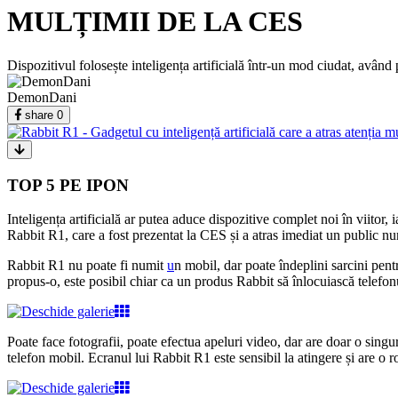
MULȚIMII DE LA CES
Dispozitivul folosește inteligența artificială într-un mod ciudat, având p
DemonDani
share
0
TOP 5 PE IPON
Inteligența artificială ar putea aduce dispozitive complet noi în viitor
Rabbit R1, care a fost prezentat la CES și a atras imediat un public n
Rabbit R1 nu poate fi numit
u
n mobil, dar poate îndeplini sarcini pen
propus-o, este posibil chiar ca un produs Rabbit să înlocuiască telefo
Poate face fotografii, poate efectua apeluri video, dar are doar o sing
telefon mobil. Ecranul lui Rabbit R1 este sensibil la atingere și are o r