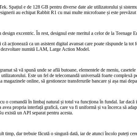
. Spațiul e de 128 GB pentru diverse date ale utilizatorului și sistemu
ignerii au echipat Rabbit R1 cu mai multe microfoane și este prevăzut ș
design excentric. În rest, designul este meritul a celor de la Teenage E
 că acționează ca un asistent digital avansat care poate răspunde la tot fel
 o dezvoltare numită LAM, Large Action Model.
rogramat să vă spună unde se află butoane, elementele de meniu, casetele d
ția utilizatorului. Este un fel de telecomandă universală foarte complexă 
la magazinele online, să gestioneze transferurile bancare și așa mai depa
 cu o comandă în limbaj natural și totul va funcționa în fundal. Iar dacă 
avea propria interfață grafică, care va fi uniformă și va încerca să adap
 Nu există un API separat pentru acesta.
 timp, dar trebuie făcută o singură dată, iar de atunci încolo puteți cere