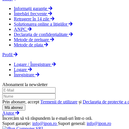
Informații garanție
Întrebări frecvente
Retragere în 14 zile
Soluționarea online a litigiilor
ANPC
Declarația de confidențialitate
Metode de preluare
Metode de plata
Profil
Logare / Înregistrare
Logare
Înregistrare
Abonament la newsletter
Prin abonare, accept
Termenii de utilizare
și
Declarația de protecție a 
Mă abonez
Ajutor
Încercăm să vă răspundem la e-mail-uri într-o oră.
Suport garanţie:
info@ipon.ro
Suport general:
info@ipon.ro