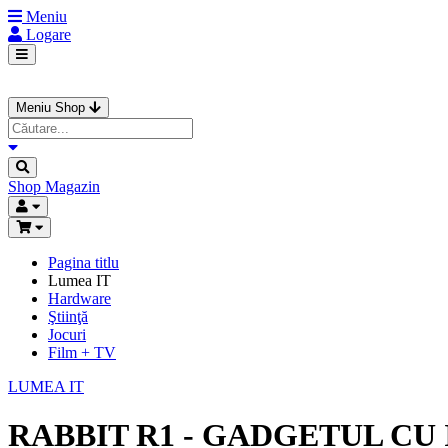
Meniu
Logare
Meniu Shop
Shop
Magazin
Pagina titlu
Lumea IT
Hardware
Ştiinţă
Jocuri
Film + TV
LUMEA IT
RABBIT R1 - GADGETUL CU