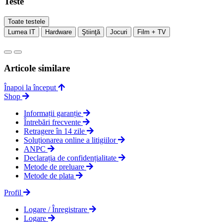
Teste
Toate testele
Lumea IT
Hardware
Ştiinţă
Jocuri
Film + TV
Articole similare
Înapoi la început
Shop
Informații garanție
Întrebări frecvente
Retragere în 14 zile
Soluționarea online a litigiilor
ANPC
Declarația de confidențialitate
Metode de preluare
Metode de plata
Profil
Logare / Înregistrare
Logare