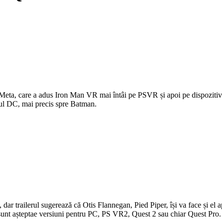
e Meta, care a adus Iron Man VR mai întâi pe PSVR și apoi pe dispozitiv
rsul DC, mai precis spre Batman.
trailerul sugerează că Otis Flannegan, Pied Piper, își va face și el a
 sunt așteptae versiuni pentru PC, PS VR2, Quest 2 sau chiar Quest Pro.