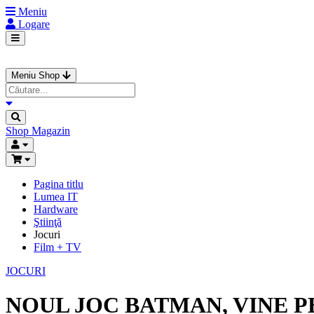
Meniu
Logare
Meniu Shop
Shop
Magazin
Pagina titlu
Lumea IT
Hardware
Ştiinţă
Jocuri
Film + TV
JOCURI
NOUL JOC BATMAN, VINE P