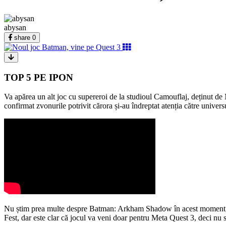
abysan
share
0
TOP 5 PE IPON
Va apărea un alt joc cu supereroi de la studioul Camouflaj, deținut d
confirmat zvonurile potrivit cărora și-au îndreptat atenția către unive
Nu știm prea multe despre Batman: Arkham Shadow în acest moment, dar 
Fest, dar este clar că jocul va veni doar pentru Meta Quest 3, deci nu