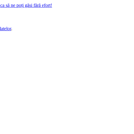
a să ne poți găsi fără efort!
datelor
.