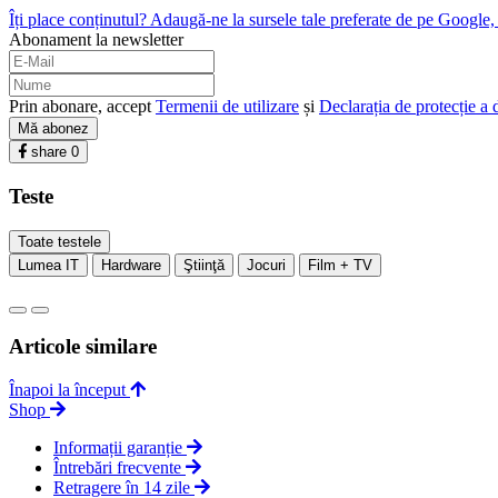
Îți place conținutul? Adaugă-ne la sursele tale preferate de pe Google, c
Abonament la newsletter
Prin abonare, accept
Termenii de utilizare
și
Declarația de protecție a 
Mă abonez
share
0
Teste
Toate testele
Lumea IT
Hardware
Ştiinţă
Jocuri
Film + TV
Articole similare
Înapoi la început
Shop
Informații garanție
Întrebări frecvente
Retragere în 14 zile