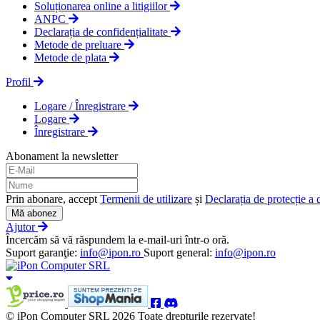
Soluționarea online a litigiilor
ANPC
Declarația de confidențialitate
Metode de preluare
Metode de plata
Profil
Logare / Înregistrare
Logare
Înregistrare
Abonament la newsletter
Prin abonare, accept
Termenii de utilizare
și
Declarația de protecție a 
Mă abonez
Ajutor
Încercăm să vă răspundem la e-mail-uri într-o oră.
Suport garanţie:
info@ipon.ro
Suport general:
info@ipon.ro
© iPon Computer SRL 2026 Toate drepturile rezervate!