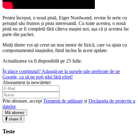
Pentru început, o nouă pistă, Eiger Nordwand, revine în serie cu
peisajul său frumos și pista interesantă. Cu toate acestea, o nouă
pistă nu ar fi completă fără câteva mașini noi, așa că și acestea fac
parte din pachet.
Mulți dintre voi ați cerut un nou motor de fizică, care va ajuta cu
comportamentul mașinilor, fiind inclus în acest update.
Actualizarea va fi disponibilă pe 25 Iulie.
Îți place conținutul? Adaugă-ne la sursele tale preferate de pe
Google, ca să ne poți găsi fără efort!
Abonament la newsletter
Prin abonare, accept
Termenii de utilizare
și
Declarația de protecție a
datelor
.
Mă abonez
share
0
Teste