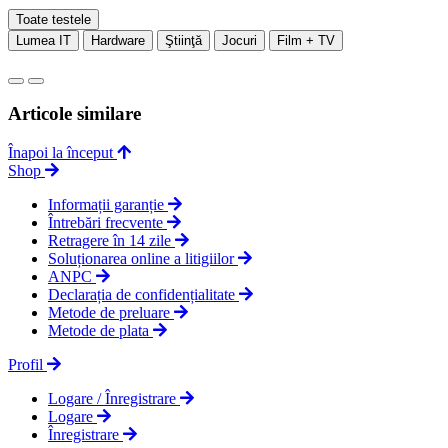
Toate testele
Lumea IT
Hardware
Ştiinţă
Jocuri
Film + TV
Articole similare
Înapoi la început
Shop
Informații garanție
Întrebări frecvente
Retragere în 14 zile
Soluționarea online a litigiilor
ANPC
Declarația de confidențialitate
Metode de preluare
Metode de plata
Profil
Logare / Înregistrare
Logare
Înregistrare