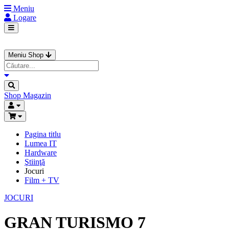
Meniu
Logare
Meniu Shop
Shop
Magazin
Pagina titlu
Lumea IT
Hardware
Ştiinţă
Jocuri
Film + TV
JOCURI
GRAN TURISMO 7