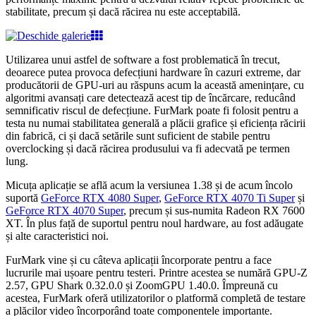
stabilitate, precum și dacă răcirea nu este acceptabilă.
Utilizarea unui astfel de software a fost problematică în trecut,
deoarece putea provoca defecțiuni hardware în cazuri extreme, dar
producătorii de GPU-uri au răspuns acum la această amenințare, cu
algoritmi avansați care detectează acest tip de încărcare, reducând
semnificativ riscul de defecțiune. FurMark poate fi folosit pentru a
testa nu numai stabilitatea generală a plăcii grafice și eficiența răcirii
din fabrică, ci și dacă setările sunt suficient de stabile pentru
overclocking și dacă răcirea produsului va fi adecvată pe termen
lung.
Micuța aplicație se află acum la versiunea 1.38 și de acum încolo
suportă
GeForce RTX 4080 Super
,
GeForce RTX 4070 Ti Super
și
GeForce RTX 4070 Super
, precum și sus-numita Radeon RX 7600
XT. În plus față de suportul pentru noul hardware, au fost adăugate
și alte caracteristici noi.
FurMark vine și cu câteva aplicații încorporate pentru a face
lucrurile mai ușoare pentru testeri. Printre acestea se numără GPU-Z
2.57, GPU Shark 0.32.0.0 și ZoomGPU 1.40.0. Împreună cu
acestea, FurMark oferă utilizatorilor o platformă completă de testare
a plăcilor video încorporând toate componentele importante.