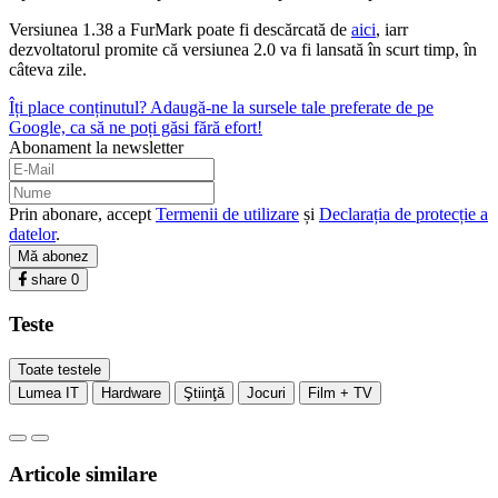
Versiunea 1.38 a FurMark poate fi descărcată de
aici
, iarr
dezvoltatorul promite că versiunea 2.0 va fi lansată în scurt timp, în
câteva zile.
Îți place conținutul? Adaugă-ne la sursele tale preferate de pe
Google, ca să ne poți găsi fără efort!
Abonament la newsletter
Prin abonare, accept
Termenii de utilizare
și
Declarația de protecție a
datelor
.
Mă abonez
share
0
Teste
Toate testele
Lumea IT
Hardware
Ştiinţă
Jocuri
Film + TV
Articole similare