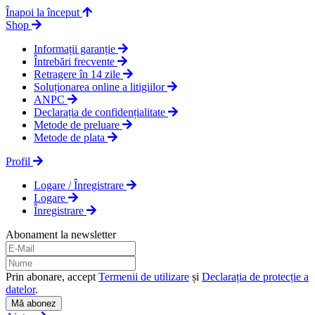
Înapoi la început
Shop
Informații garanție
Întrebări frecvente
Retragere în 14 zile
Soluționarea online a litigiilor
ANPC
Declarația de confidențialitate
Metode de preluare
Metode de plata
Profil
Logare / Înregistrare
Logare
Înregistrare
Abonament la newsletter
Prin abonare, accept
Termenii de utilizare
și
Declarația de protecție a
datelor
.
Mă abonez