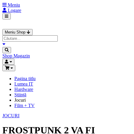
Meniu
Logare
Meniu Shop
Shop
Magazin
Pagina titlu
Lumea IT
Hardware
Ştiinţă
Jocuri
Film + TV
JOCURI
FROSTPUNK 2 VA FI