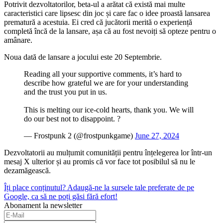
Potrivit dezvoltatorilor, beta-ul a arătat că există mai multe
caracteristici care lipsesc din joc și care fac o idee proastă lansarea
prematură a acestuia. Ei cred că jucătorii merită o experiență
completă încă de la lansare, așa că au fost nevoiți să opteze pentru o
amânare.
Noua dată de lansare a jocului este 20 Septembrie.
Reading all your supportive comments, it’s hard to
describe how grateful we are for your understanding
and the trust you put in us.
This is melting our ice-cold hearts, thank you. We will
do our best not to disappoint. ?
— Frostpunk 2 (@frostpunkgame)
June 27, 2024
Dezvoltatorii au mulțumit comunității pentru înțelegerea lor într-un
mesaj X ulterior și au promis că vor face tot posibilul să nu le
dezamăgească.
Îți place conținutul? Adaugă-ne la sursele tale preferate de pe
Google, ca să ne poți găsi fără efort!
Abonament la newsletter