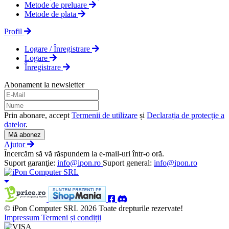
Metode de preluare
Metode de plata
Profil
Logare / Înregistrare
Logare
Înregistrare
Abonament la newsletter
Prin abonare, accept
Termenii de utilizare
și
Declarația de protecție a
datelor
.
Mă abonez
Ajutor
Încercăm să vă răspundem la e-mail-uri într-o oră.
Suport garanţie:
info@ipon.ro
Suport general:
info@ipon.ro
© iPon Computer SRL 2026 Toate drepturile rezervate!
Impressum
Termeni și condiții