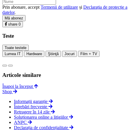
Prin abonare, accept
Termenii de utilizare
și
Declarația de protecție a
datelor
.
Mă abonez
share
0
Teste
Toate testele
Lumea IT
Hardware
Ştiinţă
Jocuri
Film + TV
Articole similare
Înapoi la început
Shop
Informații garanție
Întrebări frecvente
Retragere în 14 zile
Soluționarea online a litigiilor
ANPC
Declarația de confidențialitate