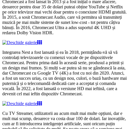
Chromecast a fost lansat în 2013 și a fost inițial o mare afacere,
deoarece pentru doar 35 de dolari puteai obține YouTube și Netflix
pe orice televizor mai vechi doar pentru o conexiune HDMI gratuită.
În 2015, a sosit Chromecast Audio, care vă permitea să transmiteți
muzică pe mai multe sisteme de sunet low-cost - tot pentru câțiva
bănuți. În 2016, Chromecast Ultra a adus suportul 4K UHD și
redarea Dolby Vision HDR.
Integrarea Nest a fost lansată și ea în 2018, permițându-vă să vă
controlați televizoarele cu comenzi vocale de pe dispozitivele
Chromecast. Pentru prima dată în această serie, produsul a primit și
un design mai frumos. Și mulți s-ar putea să nu se gândească la asta,
dar Chromecast cu Google TV (4K) a fost cu noi din 2020. Atunci,
a fost un succes uriaș, cu un design nou, culori, o bază hardware mai
puternică și o telecomandă dedicată care a acceptat și comanda
vocală. În 2022, a fost lansată o versiune HD mai ieftină, care a
devenit cel mai ieftin dispozitiv Chromecast.
Cu TV Streamer, utilizatorii au acum mult mai multe opțiuni, dar e
mult mai scump, deoarece va costa doar 100 de dolari. Iar inovațiile,
cum ar fi introducerea inteligenței artificiale, sunt oricum puțin
probabil să fie solicitate de mulți. Se poate spera că o versiune mai