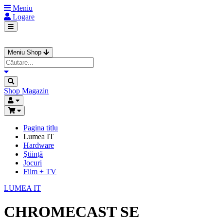
Meniu
Logare
Meniu Shop
Shop
Magazin
Pagina titlu
Lumea IT
Hardware
Ştiinţă
Jocuri
Film + TV
LUMEA IT
CHROMECAST SE