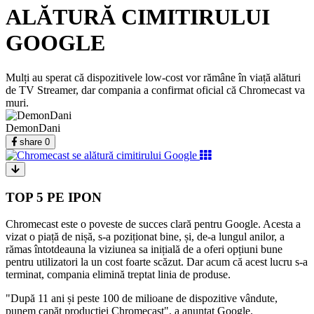
ALĂTURĂ CIMITIRULUI
GOOGLE
Mulți au sperat că dispozitivele low-cost vor rămâne în viață alături
de TV Streamer, dar compania a confirmat oficial că Chromecast va
muri.
DemonDani
share
0
TOP 5 PE IPON
Chromecast este o poveste de succes clară pentru Google. Acesta a
vizat o piață de nișă, s-a poziționat bine, și, de-a lungul anilor, a
rămas întotdeauna la viziunea sa inițială de a oferi opțiuni bune
pentru utilizatori la un cost foarte scăzut. Dar acum că acest lucru s-a
terminat, compania elimină treptat linia de produse.
"După 11 ani și peste 100 de milioane de dispozitive vândute,
punem capăt producției Chromecast", a anunțat Google.