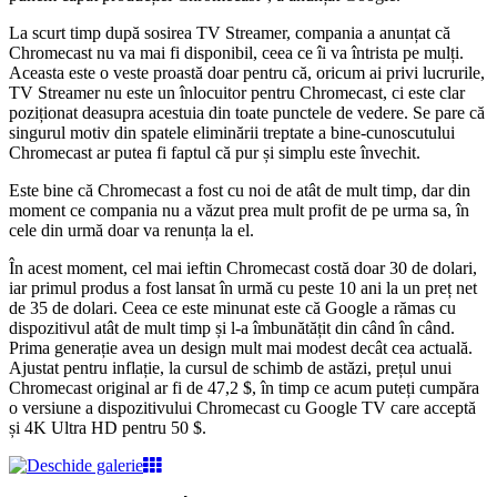
La scurt timp după sosirea TV Streamer, compania a anunțat că
Chromecast nu va mai fi disponibil, ceea ce îi va întrista pe mulți.
Aceasta este o veste proastă doar pentru că, oricum ai privi lucrurile,
TV Streamer nu este un înlocuitor pentru Chromecast, ci este clar
poziționat deasupra acestuia din toate punctele de vedere. Se pare că
singurul motiv din spatele eliminării treptate a bine-cunoscutului
Chromecast ar putea fi faptul că pur și simplu este învechit.
Este bine că Chromecast a fost cu noi de atât de mult timp, dar din
moment ce compania nu a văzut prea mult profit de pe urma sa, în
cele din urmă doar va renunța la el.
În acest moment, cel mai ieftin Chromecast costă doar 30 de dolari,
iar primul produs a fost lansat în urmă cu peste 10 ani la un preț net
de 35 de dolari. Ceea ce este minunat este că Google a rămas cu
dispozitivul atât de mult timp și l-a îmbunătățit din când în când.
Prima generație avea un design mult mai modest decât cea actuală.
Ajustat pentru inflație, la cursul de schimb de astăzi, prețul unui
Chromecast original ar fi de 47,2 $, în timp ce acum puteți cumpăra
o versiune a dispozitivului Chromecast cu Google TV care acceptă
și 4K Ultra HD pentru 50 $.