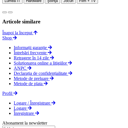
Lumea IT
Hardware
Ştiinţă
Jocuri
Film + TV
Articole similare
Înapoi la început
Shop
Informații garanție
Întrebări frecvente
Retragere în 14 zile
Soluționarea online a litigiilor
ANPC
Declarația de confidențialitate
Metode de preluare
Metode de plata
Profil
Logare / Înregistrare
Logare
Înregistrare
Abonament la newsletter