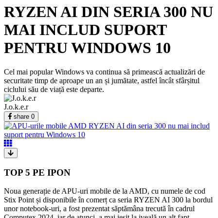
RYZEN AI DIN SERIA 300 NU
MAI INCLUD SUPORT
PENTRU WINDOWS 10
Cel mai popular Windows va continua să primească actualizări de
securitate timp de aproape un an și jumătate, astfel încât sfârșitul
ciclului său de viață este departe.
J.o.k.e.r
share
0
TOP 5 PE IPON
Noua generație de APU-uri mobile de la AMD, cu numele de cod
Stix Point și disponibile în comerț ca seria RYZEN AI 300 la bordul
unor notebook-uri, a fost prezentat săptămâna trecută în cadrul
Computex 2024, iar de atunci, a mai ieșit la iveală un alt fapt