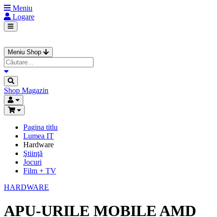
Meniu
Logare
Meniu Shop
Shop
Magazin
Pagina titlu
Lumea IT
Hardware
Ştiinţă
Jocuri
Film + TV
HARDWARE
APU-URILE MOBILE AMD