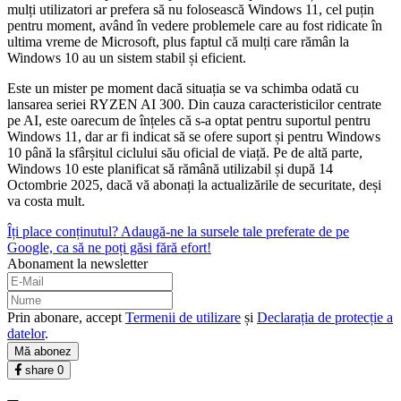
mulți utilizatori ar prefera să nu folosească Windows 11, cel puțin
pentru moment, având în vedere problemele care au fost ridicate în
ultima vreme de Microsoft, plus faptul că mulți care rămân la
Windows 10 au un sistem stabil și eficient.
Este un mister pe moment dacă situația se va schimba odată cu
lansarea seriei RYZEN AI 300. Din cauza caracteristicilor centrate
pe AI, este oarecum de înțeles că s-a optat pentru suportul pentru
Windows 11, dar ar fi indicat să se ofere suport și pentru Windows
10 până la sfârșitul ciclului său oficial de viață. Pe de altă parte,
Windows 10 este planificat să rămână utilizabil și după 14
Octombrie 2025, dacă vă abonați la actualizările de securitate, deși
va costa mult.
Îți place conținutul? Adaugă-ne la sursele tale preferate de pe
Google, ca să ne poți găsi fără efort!
Abonament la newsletter
Prin abonare, accept
Termenii de utilizare
și
Declarația de protecție a
datelor
.
Mă abonez
share
0