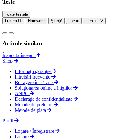
Teste
Toate testele
Lumea IT
Hardware
Ştiinţă
Jocuri
Film + TV
Articole similare
Înapoi la început
Shop
Informații garanție
Întrebări frecvente
Retragere în 14 zile
Soluționarea online a litigiilor
ANPC
Declarația de confidențialitate
Metode de preluare
Metode de plata
Profil
Logare / Înregistrare
Logare