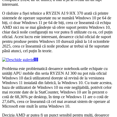
interesant.
O răsfoire a fișei tehnice a RYZEN AI 9 HX 370 arată că printre
sistemele de operare suportate nu se numără Windows 10 pe 64 de
biți, ci doar Windows 11 pe 64 de biți, ceea ce înseamnă că echipa
AMD nici nu se mai gândește să ofere suport pentru Windows 10,
chiar dacă noile configurații nu vor putea fi utilizate cu ea, cel puțin
oficial. Acest lucru este interesant, deoarece ciclul oficial de suport
pentru produse pentru Windows 10 durează până la 14 octombrie
2025, ceea ce înseamnă că noile produse ar trebui să fie suportate
până atunci, cel puțin în teorie.
Problema este problematică deoarece notebook-urile echipate cu
unități APU mobile din seria RYZEN AI 300 nu pot rula oficial
Windows 10 dacă utilizatorul dorește să revină de la versiunea
Windows 11 instalată din fabrică, la Windows 10. Cu toate acestea,
baza de utilizatori de Windows 10 nu este neglijabilă, potrivit celor
mai recente date de la StatCounter, Windows 10 are în prezent o
cotă de 68,36% pe desktop, în timp ce Windows 11 are o cotă de
27,64%, ceea ce înseamnă că cel mai avansat sistem de operare al
Microsoft este mult în urma Windows 10.
Decizia AMD ar putea fi un punct sensibil pentru mulți, deoarece