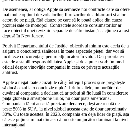
De asemenea, ar obliga Apple să semneze noi contracte care să ofere
mai multe opțiuni dezvoltatorilor, furnizorilor de add-on-uri și altor
actori de pe piață, fără clauze pe care să le poată aplica din cauza
poziției sale de monopol. Contractele acordate consumatorilor ar
face obiectul unei revizuiri separate de către instanță - acțiunea a fost
depusă în New Jersey.
Potrivit Departamentului de Justiție, obiectivul minim este acela de a
asigura o concurență sănătoasă în toate aspectele pieței, dar vor să
faciliteze concurența și pentru alți jucători în viitor. Dar prioritatea
este de a stabili responsabilitatea Apple și de a putea vorbi în mod
oficial despre vinovăția companiei în ceea ce privește acuzațiile
antitrust.
Apple a negat toate acuzațiile cât și întregul proces și se pregătește
să ducă cazul la o concluzie rapidă. Printre altele, un purtător de
cuvânt al companiei a declarat că ar trebui să fie luată în considerare
piața globală a smartphone-urilor, nu doar piața americană.
Compania a făcut această precizare deoarece, deși are o cotă de
peste 50% în SUA, la nivel global aceasta este de doar aproximativ
30%. Cu toate acestea, în 2023, compania era deja lider de piață, așa
că este puțin cam luat din aer că nu este un jucător dominant la nivel
internațional.