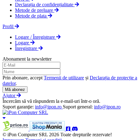
Declarația de confidențialitate
Metode de preluare
Metode de plata
Profil
Logare / Înregistrare
Logare
Înregistrare
Abonament la newsletter
Prin abonare, accept
Termenii de utilizare
și
Declarația de protecție a
datelor
.
Mă abonez
Ajutor
Încercăm să vă răspundem la e-mail-uri într-o oră.
Suport garanţie:
info@ipon.ro
Suport general:
info@ipon.ro
© iPon Computer SRL 2026 Toate drepturile rezervate!