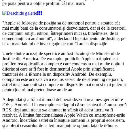
pe piață pentru a obține profituri cât mai mari.
"Apple se folosește de poziția sa de monopol pentru a stoarce cât
mai mulți bani de la consumatori și dezvoltatori, dar și de la creatorii
de conținut, artiști, editori, întreprinderi mici și, bineînțeles, de la
comercianții cu amănuntul", a declarat Departamentul de Justiție, pe
baza materialului de investigație pe care îl are la dispoziție.
Unele dintre acuzațiile specifice au fost făcute și de Ministerul de
Justiție din America. De exemplu, politicile Apple au împiedicat
proliferarea aplicațiilor complexe care condensau mai multe opțiuni
diferite și care ar fi fost în detrimentul Apple prin simplificarea
tranziției de la iPhone la un dispozitiv Android. De exemplu,
compania este acuzată că a exclus serviciile de streaming de jocuri,
astfel încât oamenii să cumpere un dispozitiv mai nou și mai puternic
pentru jocuri mai pretențioase an de an.
A degradat și a frânat în mod deliberat dezvoltarea mesageriei între
iOS și Android. Un exemplu este faptul că societatea încă nu suportă
RCS, deși anul trecut s-a anunțat în sfârșit că acest lucru va fi
rezolvat. A limitat funcționalitatea Apple Watch cu smartphone-urile
Android, încercând astfel să înlănțuie oamenii la propriul ecosistem,
și a oferit ceasurilor de la terți mai puține opțiuni față de iPhone.