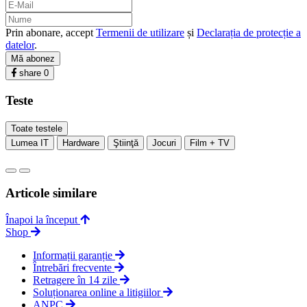
Prin abonare, accept
Termenii de utilizare
și
Declarația de protecție a
datelor
.
Mă abonez
share
0
Teste
Toate testele
Lumea IT
Hardware
Ştiinţă
Jocuri
Film + TV
Articole similare
Înapoi la început
Shop
Informații garanție
Întrebări frecvente
Retragere în 14 zile
Soluționarea online a litigiilor
ANPC