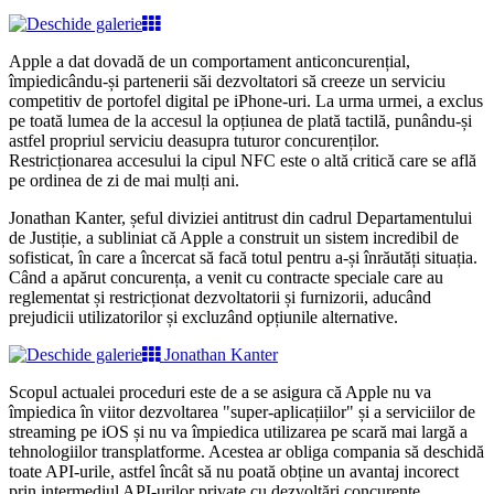
Apple a dat dovadă de un comportament anticoncurențial,
împiedicându-și partenerii săi dezvoltatori să creeze un serviciu
competitiv de portofel digital pe iPhone-uri. La urma urmei, a exclus
pe toată lumea de la accesul la opțiunea de plată tactilă, punându-și
astfel propriul serviciu deasupra tuturor concurenților.
Restricționarea accesului la cipul NFC este o altă critică care se află
pe ordinea de zi de mai mulți ani.
Jonathan Kanter, șeful diviziei antitrust din cadrul Departamentului
de Justiție, a subliniat că Apple a construit un sistem incredibil de
sofisticat, în care a încercat să facă totul pentru a-și înrăutăți situația.
Când a apărut concurența, a venit cu contracte speciale care au
reglementat și restricționat dezvoltatorii și furnizorii, aducând
prejudicii utilizatorilor și excluzând opțiunile alternative.
Jonathan Kanter
Scopul actualei proceduri este de a se asigura că Apple nu va
împiedica în viitor dezvoltarea "super-aplicațiilor" și a serviciilor de
streaming pe iOS și nu va împiedica utilizarea pe scară mai largă a
tehnologiilor transplatforme. Acestea ar obliga compania să deschidă
toate API-urile, astfel încât să nu poată obține un avantaj incorect
prin intermediul API-urilor private cu dezvoltări concurente.