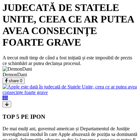
JUDECATĂ DE STATELE
UNITE, CEEA CE AR PUTEA
AVEA CONSECINȚE
FOARTE GRAVE
A trecut mult timp de când a fost inițiată și este imposibil de prezis
ce schimbări ar putea declanșa procesul.
DemonDani
share
0
TOP 5 PE IPON
De mai mulți ani, guvernul american și Departamentul de Justiție
investighează modul în care Apple abuzează de poziția sa dominantă
pe piață. Informațiile adunate au dus la lansarea a ceea ce ar putea fi