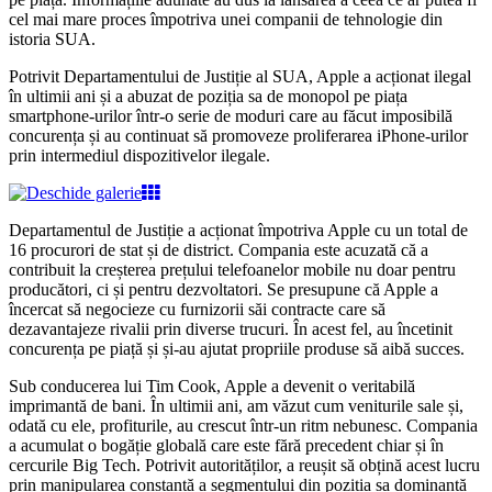
cel mai mare proces împotriva unei companii de tehnologie din
istoria SUA.
Potrivit Departamentului de Justiție al SUA, Apple a acționat ilegal
în ultimii ani și a abuzat de poziția sa de monopol pe piața
smartphone-urilor într-o serie de moduri care au făcut imposibilă
concurența și au continuat să promoveze proliferarea iPhone-urilor
prin intermediul dispozitivelor ilegale.
Departamentul de Justiție a acționat împotriva Apple cu un total de
16 procurori de stat și de district. Compania este acuzată că a
contribuit la creșterea prețului telefoanelor mobile
nu doar pentru
producători, ci și pentru dezvoltatori. Se presupune că Apple a
încercat să negocieze cu furnizorii săi contracte care să
dezavantajeze rivalii prin diverse trucuri. În acest fel, au încetinit
concurența pe piață și și-au ajutat propriile produse să aibă succes.
Sub conducerea lui Tim Cook, Apple a devenit o veritabilă
imprimantă de bani. În ultimii ani, am văzut cum veniturile sale și,
odată cu ele, profiturile, au crescut într-un ritm nebunesc. Compania
a acumulat o bogăție globală care este fără precedent chiar și în
cercurile Big Tech. Potrivit autorităților, a reușit să obțină acest lucru
prin manipularea constantă a segmentului din poziția sa dominantă