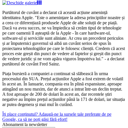
Purtătorul de cuvânt a declarat că această acțiune amenință
identitatea Apple. "Este o amenințare la adresa principiilor noastre și
a ceea ce diferențiază produsele Apple de alte soluții de pe piață.
Dacă va avea succes, ne va împiedica să creăm tipul de tehnologie
pe care oamenii îl așteaptă de la Apple - în care hardware-ul,
software-ul și serviciile sunt aliniate. Ar crea un precedent periculos
și ar împuternici guvernul să aibă un cuvânt serios de spus în
proiectarea tehnologiilor pe care le folosesc clienții. Credem că acest
proces este greșit din punct de vedere al faptelor și greșit din punct
de vedere juridic și ne vom apăra viguros împotriva lui." - a declarat
purtătorul de cuvânt Fred Sainz.
Piața bursieră a companiei a continuat să slăbească în urma
procesului din SUA. Prețul acțiunilor Apple a fost extrem de volatil
în acest an. În Ianuarie, compania era în plină expansiune, aproape
atingând un nou maxim, dar de atunci a intrat într-un declin treptat.
A fost aproape de 200 de dolari în acest an, dar recentele știri
negative au împins prețul acțiunilor până la 171 de dolari, iar situația
ar putea degenera și mai mul în curând.
Îți place conținutul? Adaugă-ne la sursele tale preferate de pe
Google, ca să ne poți găsi fără efort!
Abonament la newsletter