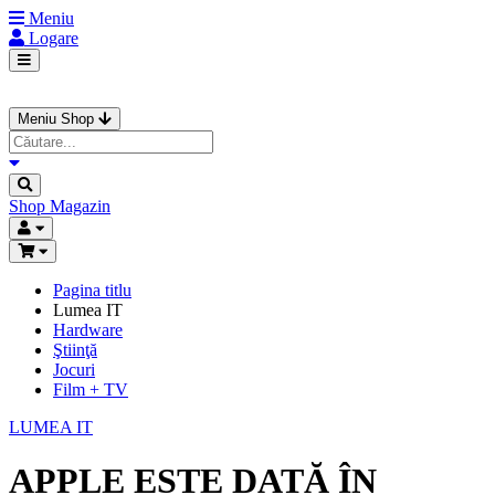
Meniu
Logare
Meniu Shop
Shop
Magazin
Pagina titlu
Lumea IT
Hardware
Ştiinţă
Jocuri
Film + TV
LUMEA IT
APPLE ESTE DATĂ ÎN