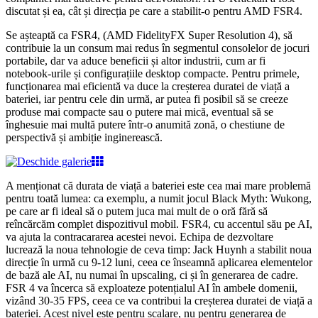
discutat și ea, cât și direcția pe care a stabilit-o pentru AMD FSR4.
Se așteaptă ca FSR4, (AMD FidelityFX Super Resolution 4), să
contribuie la un consum mai redus în segmentul consolelor de jocuri
portabile, dar va aduce beneficii și altor industrii, cum ar fi
notebook-urile și configurațiile desktop compacte. Pentru primele,
funcționarea mai eficientă va duce la creșterea duratei de viață a
bateriei, iar pentru cele din urmă, ar putea fi posibil să se creeze
produse mai compacte sau o putere mai mică, eventual să se
înghesuie mai multă putere într-o anumită zonă, o chestiune de
perspectivă și ambiție inginerească.
A menționat că durata de viață a bateriei este cea mai mare problemă
pentru toată lumea: ca exemplu, a numit jocul Black Myth: Wukong,
pe care ar fi ideal să o putem juca mai mult de o oră fără să
reîncărcăm complet dispozitivul mobil. FSR4, cu accentul său pe AI,
va ajuta la contracararea acestei nevoi. Echipa de dezvoltare
lucrează la noua tehnologie de ceva timp: Jack Huynh a stabilit noua
direcție în urmă cu 9-12 luni, ceea ce înseamnă aplicarea elementelor
de bază ale AI, nu numai în upscaling, ci și în generarea de cadre.
FSR 4 va încerca să exploateze potențialul AI în ambele domenii,
vizând 30-35 FPS, ceea ce va contribui la creșterea duratei de viață a
bateriei. Acest nivel este pentru scalare, nu pentru generarea de