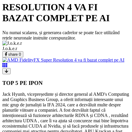
RESOLUTION 4 VA FI
BAZAT COMPLET PE AI
Nu numai scalarea, și generarea cadrelor se poate face utilizând
rețele neuronale instruite corespunzător.
J.o.k.e.r
share
0
TOP 5 PE IPON
Jack Hyunh, vicepreședinte și director general al AMD's Computing
and Graphics Business Group, a oferit informații interesante unui
mic grup de jurnaliști la IFA 2024, care a dezvăluit multe despre
planurile viitoare a companiei. A fost dezvăluit faptul că
intenționează să fuzioneze arhitecturile RDNA și CDNA , rezultând
arhitectura UDNA , care îi va ajuta să concureze mai bine împotriva
ecosistemului CUDA al Nvidia, și să facă produsele și infrastructura
companiei mai atractive pentru dezvoltatori. APU Krackan a fost