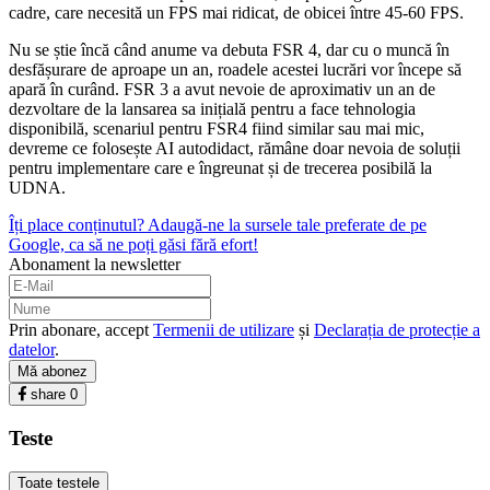
cadre, care necesită un FPS mai ridicat, de obicei între 45-60 FPS.
Nu se știe încă când anume va debuta FSR 4, dar cu o muncă în
desfășurare de aproape un an, roadele acestei lucrări vor începe să
apară în curând. FSR 3 a avut nevoie de aproximativ un an de
dezvoltare de la lansarea sa inițială pentru a face tehnologia
disponibilă, scenariul pentru FSR4 fiind similar sau mai mic,
devreme ce folosește AI autodidact, rămâne doar nevoia de soluții
pentru implementare care e îngreunat și de trecerea posibilă la
UDNA.
Îți place conținutul? Adaugă-ne la sursele tale preferate de pe
Google, ca să ne poți găsi fără efort!
Abonament la newsletter
Prin abonare, accept
Termenii de utilizare
și
Declarația de protecție a
datelor
.
Mă abonez
share
0
Teste
Toate testele