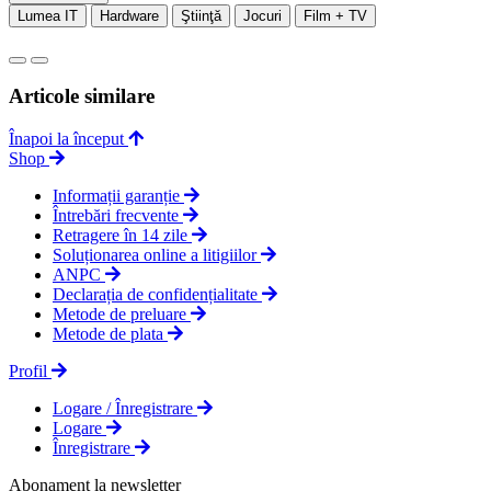
Lumea IT
Hardware
Ştiinţă
Jocuri
Film + TV
Articole similare
Înapoi la început
Shop
Informații garanție
Întrebări frecvente
Retragere în 14 zile
Soluționarea online a litigiilor
ANPC
Declarația de confidențialitate
Metode de preluare
Metode de plata
Profil
Logare / Înregistrare
Logare
Înregistrare
Abonament la newsletter