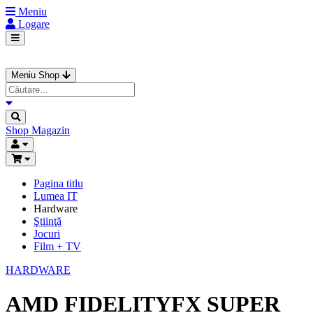
Meniu
Logare
Meniu Shop
Shop
Magazin
Pagina titlu
Lumea IT
Hardware
Ştiinţă
Jocuri
Film + TV
HARDWARE
AMD FIDELITYFX SUPER