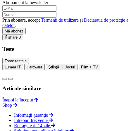
Abonament la newsletter
Prin abonare, accept
Termenii de utilizare
și
Declarația de protecție a
datelor
.
Mă abonez
share
0
Teste
Toate testele
Lumea IT
Hardware
Ştiinţă
Jocuri
Film + TV
Articole similare
Înapoi la început
Shop
Informații garanție
Întrebări frecvente
Retragere în 14 zile
Soluționarea online a litigiilor