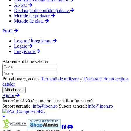
ANPC
Declarația de confidențialitate
Metode de preluare
Metode de plata
Profil
Logare / Înregistrare
Logare
Înregistrare
Abonament la newsletter
Prin abonare, accept
Termenii de utilizare
și
Declarația de protecție a
datelor
.
Mă abonez
Ajutor
Încercăm să vă răspundem la e-mail-uri într-o oră.
Suport garanţie:
info@ipon.ro
Suport general:
info@ipon.ro