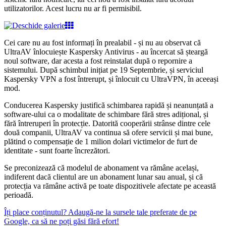
utilizatorilor. Acest lucru nu ar fi permisibil.
Cei care nu au fost informați în prealabil - și nu au observat că
UltraAV înlocuiește Kaspersky Antivirus - au încercat să șteargă
noul software, dar acesta a fost reinstalat după o repornire a
sistemului. După schimbul inițiat pe 19 Septembrie, și serviciul
Kaspersky VPN a fost întrerupt, și înlocuit cu UltraVPN, în aceeași
mod.
Conducerea Kaspersky justifică schimbarea rapidă și neanunțată a
software-ului ca o modalitate de schimbare fără stres adițional, și
fără întreruperi în protecție. Datorită cooperării strânse dintre cele
două companii, UltraAV va continua să ofere servicii și mai bune,
plătind o compensație de 1 milion dolari victimelor de furt de
identitate - sunt foarte încrezători.
Se preconizează că modelul de abonament va rămâne același,
indiferent dacă clientul are un abonament lunar sau anual, și că
protecția va rămâne activă pe toate dispozitivele afectate pe această
perioadă.
Îți place conținutul? Adaugă-ne la sursele tale preferate de pe
Google, ca să ne poți găsi fără efort!