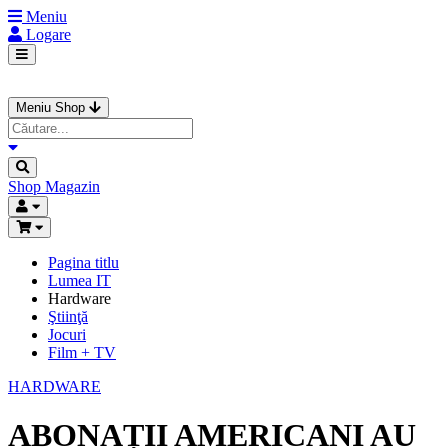
Meniu
Logare
Meniu Shop
Shop
Magazin
Pagina titlu
Lumea IT
Hardware
Ştiinţă
Jocuri
Film + TV
HARDWARE
ABONAȚII AMERICANI AU