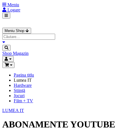
Meniu
Logare
Meniu Shop
Shop
Magazin
Pagina titlu
Lumea IT
Hardware
Ştiinţă
Jocuri
Film + TV
LUMEA IT
ABONAMENTE YOUTUBE