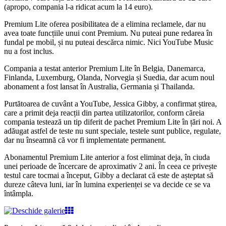
(apropo, compania l-a ridicat acum la 14 euro).
Premium Lite oferea posibilitatea de a elimina reclamele, dar nu
avea toate funcțiile unui cont Premium. Nu puteai pune redarea în
fundal pe mobil, și nu puteai descărca nimic. Nici YouTube Music
nu a fost inclus.
Compania a testat anterior Premium Lite în Belgia, Danemarca,
Finlanda, Luxemburg, Olanda, Norvegia și Suedia, dar acum noul
abonament a fost lansat în Australia, Germania și Thailanda.
Purtătoarea de cuvânt a YouTube, Jessica Gibby, a confirmat știrea,
care a primit deja reacții din partea utilizatorilor, conform căreia
compania testează un tip diferit de pachet Premium Lite în țări noi. A
adăugat astfel de teste nu sunt speciale, testele sunt publice, regulate,
dar nu înseamnă că vor fi implementate permanent.
Abonamentul Premium Lite anterior a fost eliminat deja, în ciuda
unei perioade de încercare de aproximativ 2 ani. În ceea ce privește
testul care tocmai a început, Gibby a declarat că este de așteptat să
dureze câteva luni, iar în lumina experienței se va decide ce se va
întâmpla.