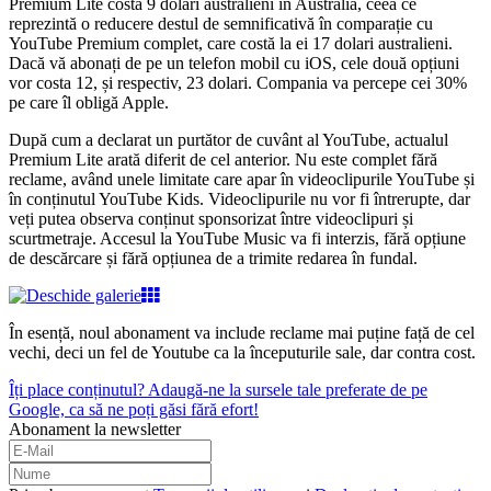
Premium Lite costă 9 dolari australieni în Australia, ceea ce
reprezintă o reducere destul de semnificativă în comparație cu
YouTube Premium complet, care costă la ei 17 dolari australieni.
Dacă vă abonați de pe un telefon mobil cu iOS, cele două opțiuni
vor costa 12, și respectiv, 23 dolari. Compania va percepe cei 30%
pe care îl obligă Apple.
După cum a declarat un purtător de cuvânt al YouTube, actualul
Premium Lite arată diferit de cel anterior. Nu este complet fără
reclame, având unele limitate care apar în videoclipurile YouTube și
în conținutul YouTube Kids. Videoclipurile nu vor fi întrerupte, dar
veți putea observa conținut sponsorizat între videoclipuri și
scurtmetraje. Accesul la YouTube Music va fi interzis, fără opțiune
de descărcare și fără opțiunea de a trimite redarea în fundal.
În esență, noul abonament va include reclame mai puține față de cel
vechi, deci un fel de Youtube ca la începuturile sale, dar contra cost.
Îți place conținutul? Adaugă-ne la sursele tale preferate de pe
Google, ca să ne poți găsi fără efort!
Abonament la newsletter