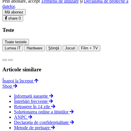
Prin abonare, accept
Termenii de utilizare
și
Declarația de protecție a
datelor
.
Mă abonez
share
0
Teste
Toate testele
Lumea IT
Hardware
Ştiinţă
Jocuri
Film + TV
Articole similare
Înapoi la început
Shop
Informații garanție
Întrebări frecvente
Retragere în 14 zile
Soluționarea online a litigiilor
ANPC
Declarația de confidențialitate
Metode de preluare