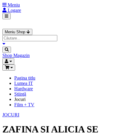
Meniu
Logare
Meniu Shop
Shop
Magazin
Pagina titlu
Lumea IT
Hardware
Ştiinţă
Jocuri
Film + TV
JOCURI
ZAFINA ȘI ALICIA SE