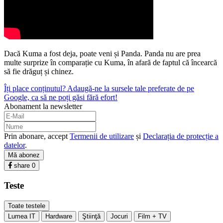
Dacă Kuma a fost deja, poate veni și Panda. Panda nu are prea
multe surprize în comparație cu Kuma, în afară de faptul că încearcă
să fie drăguț și chinez.
Îți place conținutul? Adaugă-ne la sursele tale preferate de pe
Google, ca să ne poți găsi fără efort!
Abonament la newsletter
Prin abonare, accept
Termenii de utilizare
și
Declarația de protecție a
datelor
.
Mă abonez
share
0
Teste
Toate testele
Lumea IT
Hardware
Ştiinţă
Jocuri
Film + TV