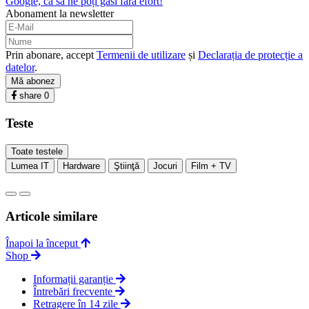
Google, ca să ne poți găsi fără efort!
Abonament la newsletter
Prin abonare, accept
Termenii de utilizare
și
Declarația de protecție a
datelor
.
Mă abonez
share
0
Teste
Toate testele
Lumea IT
Hardware
Ştiinţă
Jocuri
Film + TV
Articole similare
Înapoi la început
Shop
Informații garanție
Întrebări frecvente
Retragere în 14 zile