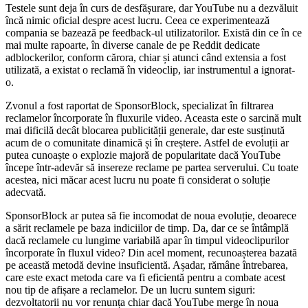
Testele sunt deja în curs de desfășurare, dar YouTube nu a dezvăluit
încă nimic oficial despre acest lucru. Ceea ce experimentează
compania se bazează pe feedback-ul utilizatorilor. Există din ce în ce
mai multe rapoarte, în diverse canale de pe Reddit dedicate
adblockerilor, conform cărora, chiar și atunci când extensia a fost
utilizată, a existat o reclamă în videoclip, iar instrumentul a ignorat-
o.
Zvonul a fost raportat de SponsorBlock, specializat în filtrarea
reclamelor încorporate în fluxurile video. Aceasta este o sarcină mult
mai dificilă decât blocarea publicității generale, dar este susținută
acum de o comunitate dinamică și în creștere. Astfel de evoluții ar
putea cunoaște o explozie majoră de popularitate dacă YouTube
începe într-adevăr să insereze reclame pe partea serverului. Cu toate
acestea, nici măcar acest lucru nu poate fi considerat o soluție
adecvată.
SponsorBlock ar putea să fie incomodat de noua evoluție, deoarece
a sărit reclamele pe baza indiciilor de timp. Da, dar ce se întâmplă
dacă reclamele cu lungime variabilă apar în timpul videoclipurilor
încorporate în fluxul video? Din acel moment, recunoașterea bazată
pe această metodă devine insuficientă. Așadar, rămâne întrebarea,
care este exact metoda care va fi eficientă pentru a combate acest
nou tip de afișare a reclamelor. De un lucru suntem siguri:
dezvoltatorii nu vor renunța chiar dacă YouTube merge în noua