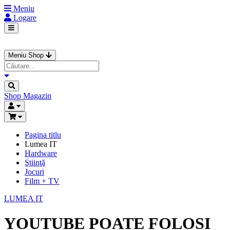
Meniu
Logare
Meniu Shop
Shop
Magazin
Pagina titlu
Lumea IT
Hardware
Ştiinţă
Jocuri
Film + TV
LUMEA IT
YOUTUBE POATE FOLOSI