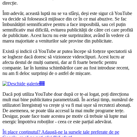
direcție.
Într-adevăr, această luptă nu se va sfârși, deși este sigur că YouTube
va decide să folosească mijloace din ce în ce mai abuzive. Se fac
îmbunătățiri semnificative pentru a face imposibilă, sau cel puțin
semnificativ mai dificilă, evitarea publicității de către cei care profită
de publicitate. Acest lucru nu este surprinzător, având în vedere că
marea majoritate a veniturilor sale provine din publicitate.
Există și indicii că YouTube ar putea începe să forțeze spectatorii să
se logheze dacă doresc să vizioneze videoclipuri. Acest lucru ar
afecta destul de mulți oameni, dar ar fi foarte benefic pentru
companie. Iar în lumina schimbărilor care au fost introduse recent,
nu am fi deloc surprinși de o astfel de mișcare.
Dacă poți utiliza YouTube doar după ce te-ai logat, poți direcționa
mult mai bine publicitatea parametrizată. În același timp, numărul de
utilizatori înregistrați va crește și va fi mai ușor să recrutezi abonați.
De asemenea, se poate tăia accesul la mai multe programe terțe.
Desigur, poate face toate acestea pe motiv că trebuie să lupte mai
energic împotriva roboților - ceea ce este parțial adevărat.
Îți place conținutul? Adaugă-ne la sursele tale preferate de pe