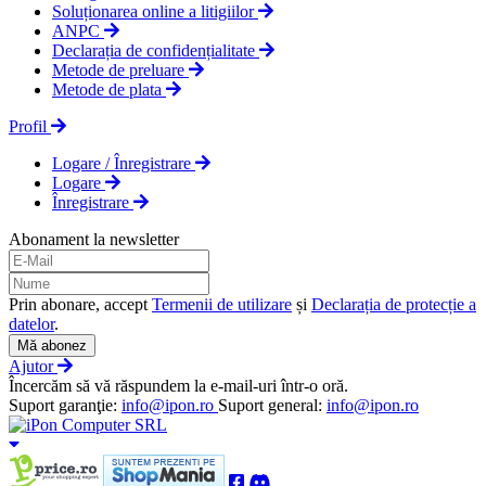
Soluționarea online a litigiilor
ANPC
Declarația de confidențialitate
Metode de preluare
Metode de plata
Profil
Logare / Înregistrare
Logare
Înregistrare
Abonament la newsletter
Prin abonare, accept
Termenii de utilizare
și
Declarația de protecție a
datelor
.
Mă abonez
Ajutor
Încercăm să vă răspundem la e-mail-uri într-o oră.
Suport garanţie:
info@ipon.ro
Suport general:
info@ipon.ro