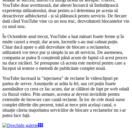
YouTube doar avertizează, dar alteori încearcă să înrăutățească
experiența utilizatorului, doar pentru a-l determina pe acesta să
dezactiveze adblockerul - și să plătească pentru serviciu. De fiecare
dată când YouTube vine cu un nou truc, dezvoltatorii blocantelor vin
cu unul nou.
În Octombrie anul trecut, YouTube a luat măsuri foarte ferme și în
multe cazuri a reușit, dar acum, lucrurile s-au mai calmat puțin.
Chiar dacă apare o altă dezvoltare de blocare a reclamelor,
utilizatorii vor trece pur și simplu la un alt serviciu. De asemenea,
compania ar putea fi conștientă până acum de faptul că acest proces
nu duce nicăieri. Se presupune că acesta este motivul pentru care a
început să testeze o metodă de publicitate complet nouă.
YouTube lucrează la "injectarea" de reclame în videoclipuri pe
partea de server. Anunțurile ar arăta la fel, sau cel puțin foarte
asemănător cu ceea ce fac acum, dar ar călători de fapt pe web odată
cu fluxul video. Prin urmare, acestea ar deveni invizibile pentru
extensiile de browser care caută reclame. În loc de cele două surse
complet diferite din prezent, totul ar trece prin același canal, o
situație căreia majoritatea serviciilor de blocare a reclamelor nu i-ar
putea face față.