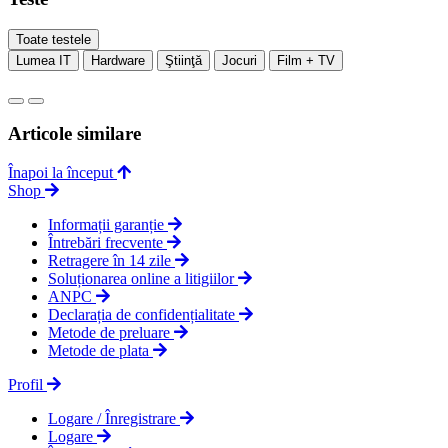
Toate testele
Lumea IT
Hardware
Ştiinţă
Jocuri
Film + TV
Articole similare
Înapoi la început
Shop
Informații garanție
Întrebări frecvente
Retragere în 14 zile
Soluționarea online a litigiilor
ANPC
Declarația de confidențialitate
Metode de preluare
Metode de plata
Profil
Logare / Înregistrare
Logare