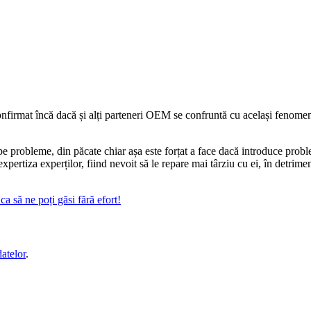
rmat încă dacă și alți parteneri OEM se confruntă cu același fenomen,
pe probleme, din păcate chiar așa este forțat a face dacă introduce probl
pertiza experților, fiind nevoit să le repare mai târziu cu ei, în detrim
a să ne poți găsi fără efort!
datelor
.