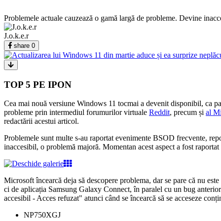
Problemele actuale cauzează o gamă largă de probleme. Devine inaccesi
J.o.k.e.r
share
0
TOP 5 PE IPON
Cea mai nouă versiune Windows 11 tocmai a devenit disponibil, ca part
probleme prin intermediul forumurilor virtuale
Reddit
, precum și
al M
redactării acestui articol.
Problemele sunt multe s-au raportat evenimente BSOD frecvente, repornir
inaccesibil, o problemă majoră. Momentan acest aspect a fost raporta
Microsoft încearcă deja să descopere problema, dar se pare că nu este
ci de aplicația Samsung Galaxy Connect, în paralel cu un bug anterio
accesibil - Acces refuzat" atunci când se încearcă să se acceseze conți
NP750XGJ