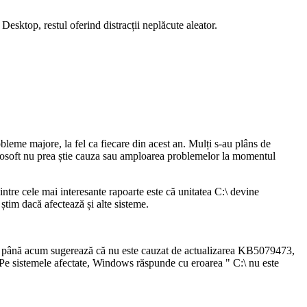
sktop, restul oferind distracții neplăcute aleator.
eme majore, la fel ca fiecare din acest an. Mulți s-au plâns de
crosoft nu prea știe cauza sau amploarea problemelor la momentul
ntre cele mai interesante rapoarte este că unitatea C:\ devine
im dacă afectează și alte sisteme.
 de până acum sugerează că nu este cauzat de actualizarea KB5079473,
Pe sistemele afectate, Windows răspunde cu eroarea " C:\ nu este