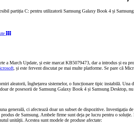
bil partiția C: pentru utilizatorii Samsung Galaxy Book 4 și Samsung De
e a March Update, și este marcat KB5079473, dar a introdus și ea probl
icrosoft
, și este fervent discutat pe mai multe platforme. Se pare că Mi
i aleatorii, înghețarea sistemelor, o funcționare tipic instabilă. Una di
t doar de posesorii de Samsung Galaxy Book 4 și Samsung Desktop, nu șt
 una generală, ci afectează doar un subset de dispozitive. Investigația
r produs de Samsung. Ambele firme sunt deja pe lucru pentru o soluție. 
nutul unității. Acestea sunt modele de produse afectate: