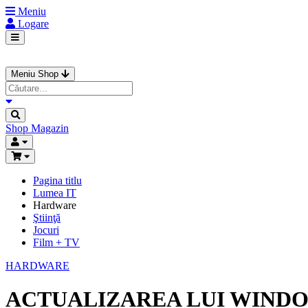
Meniu
Logare
Meniu Shop
Shop
Magazin
Pagina titlu
Lumea IT
Hardware
Ştiinţă
Jocuri
Film + TV
HARDWARE
ACTUALIZAREA LUI WINDOW