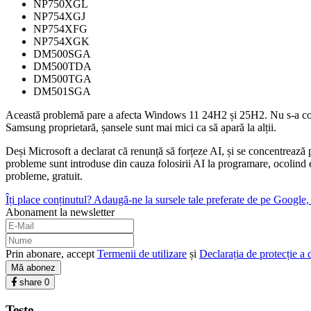
NP750XGL
NP754XGJ
NP754XFG
NP754XGK
DM500SGA
DM500TDA
DM500TGA
DM501SGA
Această problemă pare a afecta Windows 11 24H2 și 25H2. Nu s-a confi
Samsung proprietară, șansele sunt mai mici ca să apară la alții.
Deși Microsoft a declarat că renunță să forțeze AI, și se concentrează 
probleme sunt introduse din cauza folosirii AI la programare, ocolind ex
probleme, gratuit.
Îți place conținutul? Adaugă-ne la sursele tale preferate de pe Google, c
Abonament la newsletter
Prin abonare, accept
Termenii de utilizare
și
Declarația de protecție a 
Mă abonez
share
0
Teste