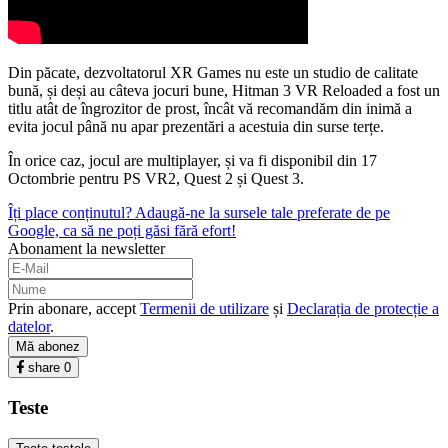
Din păcate, dezvoltatorul XR Games nu este un studio de calitate
bună, și deși au câteva jocuri bune, Hitman 3 VR Reloaded a fost un
titlu atât de îngrozitor de prost, încât vă recomandăm din inimă a
evita jocul până nu apar prezentări a acestuia din surse terțe.
În orice caz, jocul are multiplayer, și va fi disponibil din 17
Octombrie pentru PS VR2, Quest 2 și Quest 3.
Îți place conținutul? Adaugă-ne la sursele tale preferate de pe
Google, ca să ne poți găsi fără efort!
Abonament la newsletter
Prin abonare, accept
Termenii de utilizare
și
Declarația de protecție a
datelor
.
Mă abonez
share
0
Teste