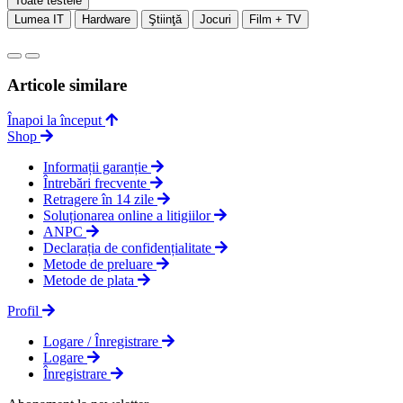
Toate testele
Lumea IT
Hardware
Ştiinţă
Jocuri
Film + TV
Articole similare
Înapoi la început
Shop
Informații garanție
Întrebări frecvente
Retragere în 14 zile
Soluționarea online a litigiilor
ANPC
Declarația de confidențialitate
Metode de preluare
Metode de plata
Profil
Logare / Înregistrare
Logare
Înregistrare