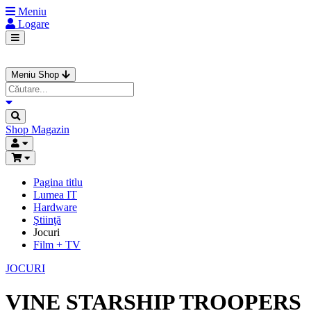
Meniu
Logare
Meniu Shop
Shop
Magazin
Pagina titlu
Lumea IT
Hardware
Ştiinţă
Jocuri
Film + TV
JOCURI
VINE STARSHIP TROOPERS