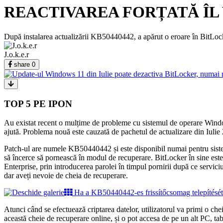
REACTIVAREA FORȚATĂ ÎL 
După instalarea actualizării KB50440442, a apărut o eroare în BitLocker
J.o.k.e.r
share
0
TOP 5 PE IPON
Au existat recent o mulțime de probleme cu sistemul de operare Windows 
ajută. Problema nouă este cauzată de pachetul de actualizare din Iulie 2
Patch-ul are numele KB50440442 și este disponibil numai pentru sist
să încerce să pornească în modul de recuperare. BitLocker în sine este 
Enterprise, prin introducerea parolei în timpul pornirii după ce serviciu
dar aveți nevoie de cheia de recuperare.
Ha a KB50440442-es frissítőcsomag telepítését 
Atunci când se efectuează criptarea datelor, utilizatorul va primi o ch
această cheie de recuperare online, și o pot accesa de pe un alt PC, ta