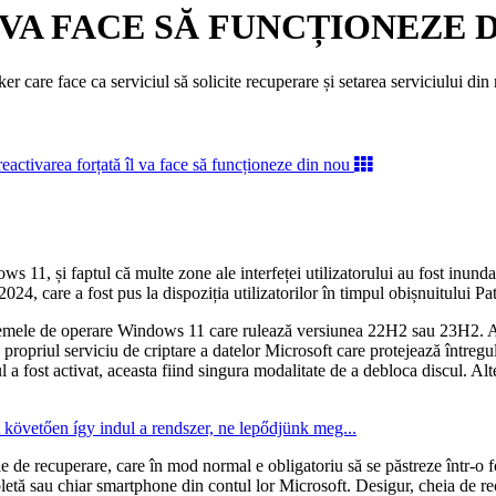
VA FACE SĂ FUNCȚIONEZE 
 care face ca serviciul să solicite recuperare și setarea serviciului din
11, și faptul că multe zone ale interfeței utilizatorului au fost inunda
024, care a fost pus la dispoziția utilizatorilor în timpul obișnuitului P
emele de operare Windows 11 care rulează versiunea 22H2 sau 23H2. Ac
propriul serviciu de criptare a datelor Microsoft care protejează întregu
l a fost activat, aceasta fiind singura modalitate de a debloca discul. Al
követően így indul a rendszer, ne lepődjünk meg...
eie de recuperare, care în mod normal e obligatoriu să se păstreze într-o
bletă sau chiar smartphone din contul lor Microsoft. Desigur, cheia de r