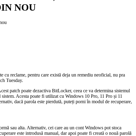
DIN NOU
 nou
te cu reclame, pentru care există deja un remediu neoficial, nu pra
atch Tuesday.
est patch poate dezactiva BitLocker, ceea ce va determina sistemul
l sistem. Acesta poate fi utilizat cu Windows 10 Pro, 11 Pro și 11
ternativ, dacă parola este pierdută, puteți porni în modul de recuperare,
 formă sau alta. Alternativ, cei care au un cont Windows pot stoca
ecuperare este introdusă manual, dar apoi poate fi creată o nouă parolă