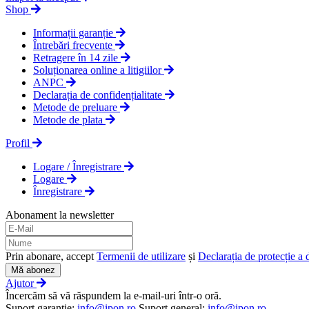
Shop
Informații garanție
Întrebări frecvente
Retragere în 14 zile
Soluționarea online a litigiilor
ANPC
Declarația de confidențialitate
Metode de preluare
Metode de plata
Profil
Logare / Înregistrare
Logare
Înregistrare
Abonament la newsletter
Prin abonare, accept
Termenii de utilizare
și
Declarația de protecție a 
Mă abonez
Ajutor
Încercăm să vă răspundem la e-mail-uri într-o oră.
Suport garanţie:
info@ipon.ro
Suport general:
info@ipon.ro