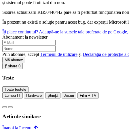
și sistemul poate fi utilizat din nou.
Sosirea actualizării KB50440442 pare să fi perturbat funcționarea norm
În prezent nu există o soluție pentru acest bug, dar experții Microsoft l
Îți place conținutul? Adaugă-ne la sursele tale preferate de pe Google, c
Abonament la newsletter
Prin abonare, accept
Termenii de utilizare
și
Declarația de protecție a 
Mă abonez
share
0
Teste
Toate testele
Lumea IT
Hardware
Ştiinţă
Jocuri
Film + TV
Articole similare
Înapoi la început