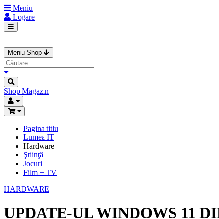
Meniu
Logare
Meniu Shop
Shop
Magazin
Pagina titlu
Lumea IT
Hardware
Ştiinţă
Jocuri
Film + TV
HARDWARE
UPDATE-UL WINDOWS 11 DI