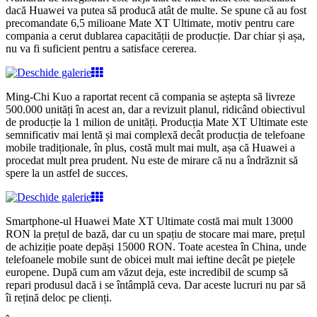
dacă Huawei va putea să producă atât de multe. Se spune că au fost
precomandate 6,5 milioane Mate XT Ultimate, motiv pentru care
compania a cerut dublarea capacității de producție. Dar chiar și așa,
nu va fi suficient pentru a satisface cererea.
Ming-Chi Kuo a raportat recent că compania se aștepta să livreze
500.000 unități în acest an, dar a revizuit planul, ridicând obiectivul
de producție la 1 milion de unități. Producția Mate XT Ultimate este
semnificativ mai lentă și mai complexă decât producția de telefoane
mobile tradiționale, în plus, costă mult mai mult, așa că Huawei a
procedat mult prea prudent. Nu este de mirare că nu a îndrăznit să
spere la un astfel de succes.
Smartphone-ul Huawei Mate XT Ultimate costă mai mult 13000
RON la prețul de bază, dar cu un spațiu de stocare mai mare, prețul
de achiziție poate depăși 15000 RON. Toate acestea în China, unde
telefoanele mobile sunt de obicei mult mai ieftine decât pe piețele
europene. După cum am văzut deja, este incredibil de scump să
repari produsul dacă i se întâmplă ceva. Dar aceste lucruri nu par să
îi rețină deloc pe clienți.