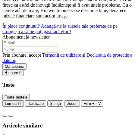
firesc ca astfel de inovații îndrăznețe să fi avut unele probleme. Cu o
cerere atât de mare, Huawei trebuie să se descurce bine, deoarece
mizele financiare sunt acum uriașe.
Îți place conținutul? Adaugă-ne la sursele tale preferate de pe
Google, ca să ne poți găsi fără efort!
Abonament la newsletter
Prin abonare, accept
Termenii de utilizare
și
Declarația de protecție a
datelor
.
Mă abonez
share
0
Teste
Toate testele
Lumea IT
Hardware
Ştiinţă
Jocuri
Film + TV
Articole similare