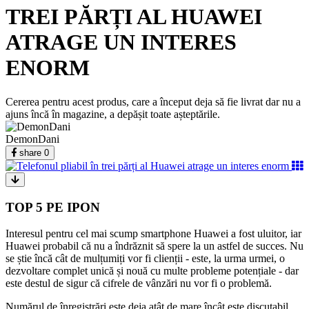
TREI PĂRȚI AL HUAWEI
ATRAGE UN INTERES
ENORM
Cererea pentru acest produs, care a început deja să fie livrat dar nu a
ajuns încă în magazine, a depășit toate așteptările.
DemonDani
share
0
TOP 5 PE IPON
Interesul pentru cel mai scump smartphone Huawei a fost uluitor, iar
Huawei probabil că nu a îndrăznit să spere la un astfel de succes. Nu
se știe încă cât de mulțumiți vor fi clienții - este, la urma urmei, o
dezvoltare complet unică și nouă cu multe probleme potențiale - dar
este destul de sigur că cifrele de vânzări nu vor fi o problemă.
Numărul de înregistrări este deja atât de mare încât este discutabil