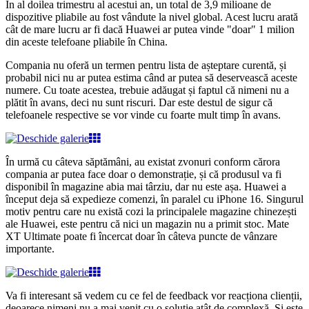
În al doilea trimestru al acestui an, un total de 3,9 milioane de
dispozitive pliabile au fost vândute la nivel global.
Acest lucru arată
cât de mare lucru ar fi dacă Huawei ar putea vinde "doar" 1 milion
din aceste telefoane pliabile în China.
Compania nu oferă un termen pentru lista de așteptare curentă, și
probabil nici nu ar putea estima când ar putea să deservească aceste
numere. Cu toate acestea, trebuie adăugat și faptul că nimeni nu a
plătit în avans, deci nu sunt riscuri. Dar este destul de sigur că
telefoanele respective se vor vinde cu foarte mult timp în avans.
În urmă cu câteva săptămâni, au existat zvonuri conform cărora
compania ar putea face doar o demonstrație, și că produsul va fi
disponibil în magazine abia mai târziu, dar nu este așa. Huawei a
început deja să expedieze comenzi, în paralel cu iPhone 16. Singurul
motiv pentru care nu există cozi la principalele magazine chinezești
ale Huawei, este pentru că nici un magazin nu a primit stoc. Mate
XT Ultimate poate fi încercat doar în câteva puncte de vânzare
importante.
Va fi interesant să vedem cu ce fel de feedback vor reacționa clienții,
deoarece nimeni nu a mai venit cu o soluție atât de complexă. Și este