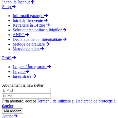
Înapoi la început
Shop
Informații garanție
Întrebări frecvente
Retragere în 14 zile
Soluționarea online a litigiilor
ANPC
Declarația de confidențialitate
Metode de preluare
Metode de plata
Profil
Logare / Înregistrare
Logare
Înregistrare
Abonament la newsletter
Prin abonare, accept
Termenii de utilizare
și
Declarația de protecție a
datelor
.
Mă abonez
Ajutor