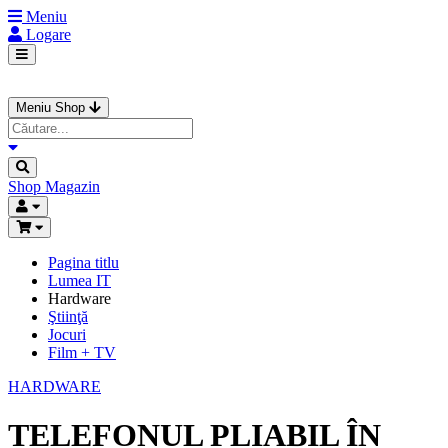
Meniu
Logare
Meniu Shop
Shop
Magazin
Pagina titlu
Lumea IT
Hardware
Ştiinţă
Jocuri
Film + TV
HARDWARE
TELEFONUL PLIABIL ÎN