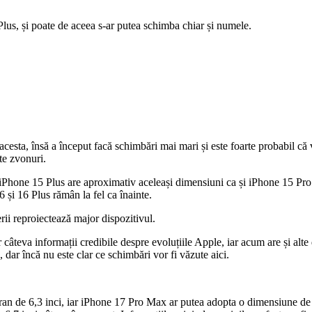
lus, și poate de aceea s-ar putea schimba chiar și numele.
cesta, însă a început facă schimbări mai mari și este foarte probabil că 
te zvonuri.
 iPhone 15 Plus are aproximativ aceleași dimensiuni ca și iPhone 15 Pro 
și 16 Plus rămân la fel ca înainte.
ii reproiectează major dispozitivul.
r câteva informații credibile despre evoluțiile Apple, iar acum are și alte
dar încă nu este clar ce schimbări vor fi văzute aici.
an de 6,3 inci, iar iPhone 17 Pro Max ar putea adopta o dimensiune de 6