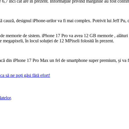
 6,7 inci cât are în prezent. Informațiile privind marginile au fost conf
ă cauză, designul iPhone-urilor va fi mai complex. Potrivit lui Jeff Pu,
e memorie de sistem. iPhone 17 Pro va avea 12 GB memorie , alături de
megapixeli, în locul soluției de 12 MPixeli folosită în prezent.
să facă din iPhone 17 Pro Max un fel de smartphone super premium, și va 
a să ne poți găsi fără efort!
datelor
.