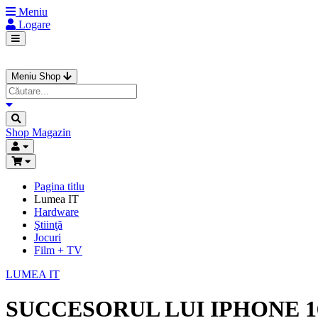
Meniu
Logare
Meniu Shop
Shop
Magazin
Pagina titlu
Lumea IT
Hardware
Ştiinţă
Jocuri
Film + TV
LUMEA IT
SUCCESORUL LUI IPHONE 16