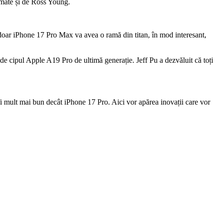
irmate și de Ross Young.
 doar iPhone 17 Pro Max va avea o ramă din titan, în mod interesant,
 cipul Apple A19 Pro de ultimă generație. Jeff Pu a dezvăluit că toți
fi mult mai bun decât iPhone 17 Pro. Aici vor apărea inovații care vor