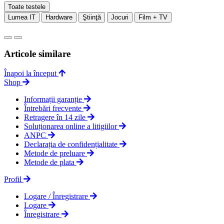
Toate testele
Lumea IT
Hardware
Ştiinţă
Jocuri
Film + TV
Articole similare
Înapoi la început
Shop
Informații garanție
Întrebări frecvente
Retragere în 14 zile
Soluționarea online a litigiilor
ANPC
Declarația de confidențialitate
Metode de preluare
Metode de plata
Profil
Logare / Înregistrare
Logare
Înregistrare