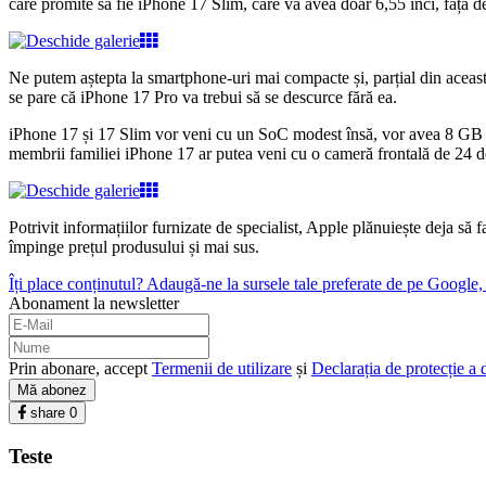
care promite să fie iPhone 17 Slim, care va avea doar 6,55 inci, față de
Ne putem aștepta la smartphone-uri mai compacte și, parțial din aceast
se pare că iPhone 17 Pro va trebui să se descurce fără ea.
iPhone 17 și 17 Slim vor veni cu un SoC modest însă, vor avea 8 GB d
membrii familiei iPhone 17 ar putea veni cu o cameră frontală de 24 de 
Potrivit informațiilor furnizate de specialist, Apple plănuiește deja 
împinge prețul produsului și mai sus.
Îți place conținutul? Adaugă-ne la sursele tale preferate de pe Google, c
Abonament la newsletter
Prin abonare, accept
Termenii de utilizare
și
Declarația de protecție a 
Mă abonez
share
0
Teste