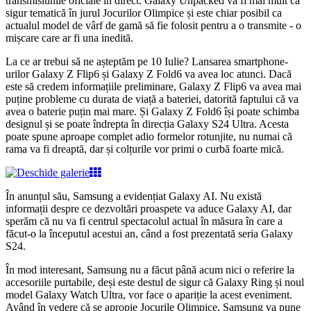
transmisiunile oficiale în direct. Galaxy Unpacked va fi mai mult ca
sigur tematică în jurul Jocurilor Olimpice și este chiar posibil ca
actualul model de vârf de gamă să fie folosit pentru a o transmite - o
mișcare care ar fi una inedită.
La ce ar trebui să ne așteptăm pe 10 Iulie? Lansarea smartphone-
urilor Galaxy Z Flip6 și Galaxy Z Fold6 va avea loc atunci. Dacă
este să credem informațiile preliminare, Galaxy Z Flip6 va avea mai
puține probleme cu durata de viață a bateriei, datorită faptului că va
avea o baterie puțin mai mare. Și Galaxy Z Fold6 își poate schimba
designul și se poate îndrepta în direcția Galaxy S24 Ultra. Acesta
poate spune aproape complet adio formelor rotunjite, nu numai că
rama va fi dreaptă, dar și colțurile vor primi o curbă foarte mică.
În anunțul său, Samsung a evidențiat Galaxy AI. Nu există
informații despre ce dezvoltări proaspete va aduce Galaxy AI, dar
sperăm că nu va fi centrul spectacolul actual în măsura în care a
făcut-o la începutul acestui an, când a fost prezentată seria Galaxy
S24.
În mod interesant, Samsung nu a făcut până acum nici o referire la
accesoriile purtabile, deși este destul de sigur că Galaxy Ring și noul
model Galaxy Watch Ultra, vor face o apariție la acest eveniment.
Având în vedere că se apropie Jocurile Olimpice, Samsung va pune