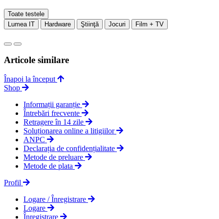
Toate testele
Lumea IT
Hardware
Ştiinţă
Jocuri
Film + TV
Articole similare
Înapoi la început
Shop
Informații garanție
Întrebări frecvente
Retragere în 14 zile
Soluționarea online a litigiilor
ANPC
Declarația de confidențialitate
Metode de preluare
Metode de plata
Profil
Logare / Înregistrare
Logare
Înregistrare