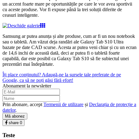
un accent foarte mare pe oportunitățile pe care le vor avea sportivii
cu aceste produse. Vor fi expuse până la trei soluții diferite de
ceasuri inteligente.
Samsung ar putea anunța și alte produse, cum ar fi un nou notebook
sau o tabletă. Am văzut deja randări ale Galaxy Tab S10 Ultra
bazate pe date CAD scurse. Acesta ar putea veni chiar și cu un ecran
de 14,6 inchi de această dată, deci ar putea fi o tabletă foarte
capabilă, dar este posibil ca Galaxy Tab S10 să fie subiectul unei
prezentări mai îndepărtate.
Îți place conținutul? Adaugă-ne la sursele tale preferate de pe
Google, ca să ne poți găsi fără efort!
Abonament la newsletter
Prin abonare, accept
Termenii de utilizare
și
Declarația de protecție a
datelor
.
Mă abonez
share
0
Teste