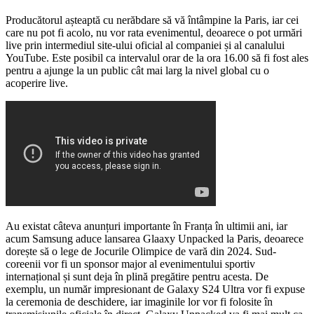
Producătorul așteaptă cu nerăbdare să vă întâmpine la Paris, iar cei
care nu pot fi acolo, nu vor rata evenimentul, deoarece o pot urmări
live prin intermediul site-ului oficial al companiei și al canalului
YouTube. Este posibil ca intervalul orar de la ora 16.00 să fi fost ales
pentru a ajunge la un public cât mai larg la nivel global cu o
acoperire live.
Au existat câteva anunțuri importante în Franța în ultimii ani, iar
acum Samsung aduce lansarea Glaaxy Unpacked la Paris, deoarece
dorește să o lege de Jocurile Olimpice de vară din 2024. Sud-
coreenii vor fi un sponsor major al evenimentului sportiv
internațional și sunt deja în plină pregătire pentru acesta. De
exemplu, un număr impresionant de Galaxy S24 Ultra vor fi expuse
la ceremonia de deschidere, iar imaginile lor vor fi folosite în