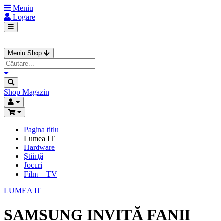
Meniu
Logare
Meniu Shop
Shop
Magazin
Pagina titlu
Lumea IT
Hardware
Ştiinţă
Jocuri
Film + TV
LUMEA IT
SAMSUNG INVITĂ FANII