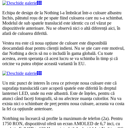
Echipa de design de la Nothing l-a îmbrăcat într-o culoare albastru
închis, pătratul roșu de pe spate fiind culoarea care nu s-a schimbat.
Modelul de sub spatele translucid este identic cu cel văzut pe
dispozitivele anterioare. Nu se observă nici o altă diferență aici, în
afară de culoarea diferită.
Vestea rea este că noua opțiune de culoare este disponibilă
deocamdată doar pentru clienții indieni. Nu se știe care este motivul,
dar Nothing a decis să nu o includă în gama globală. Cu toate
acestea, avem speranța că acest lucru se va schimba în timp și că
oricine va putea obține această variantă în EU.
Un mic punct de interes în ceea ce privește noua culoare este că
suprafața translucidă care acoperă spatele este diferită în dreptul
lanternei LED, unde nu este albastră. Este de înțeles, pentru că
atunci când faceți fotografii, să nu afecteze nuanța culorilor. Nu va
exista nici o schimbare de preț pentru noua culoare, aceasta va costa
la fel ca opțiunile anterioare.
Notrhing nu încearcă să profite la maximum de telefon (2a). Pentru
1750 RON, dispozitivul oferă un ecran AMOLED de 6,7 inci, cu