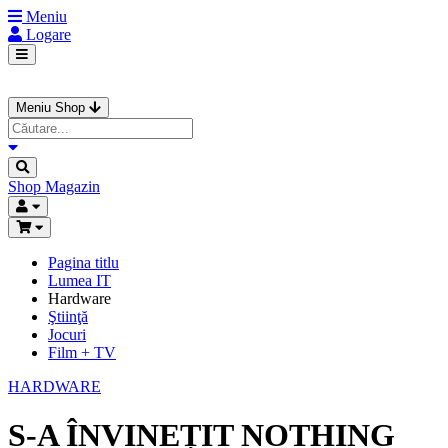
Meniu
Logare
Meniu Shop
Shop
Magazin
Pagina titlu
Lumea IT
Hardware
Ştiinţă
Jocuri
Film + TV
HARDWARE
S-A ÎNVINEȚIT NOTHING