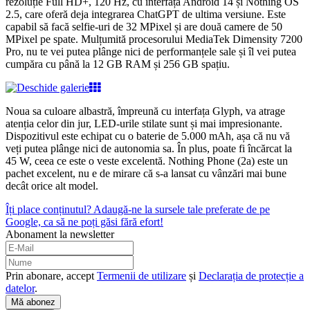
rezoluție Full HD+, 120 Hz, cu interfață Android 14 și Nothing OS
2.5, care oferă deja integrarea ChatGPT de ultima versiune. Este
capabil să facă selfie-uri de 32 MPixel și are două camere de 50
MPixel pe spate. Mulțumită procesorului MediaTek Dimensity 7200
Pro, nu te vei putea plânge nici de performanțele sale și îl vei putea
cumpăra cu până la 12 GB RAM și 256 GB spațiu.
Noua sa culoare albastră, împreună cu interfața Glyph, va atrage
atenția celor din jur, LED-urile stilate sunt și mai impresionante.
Dispozitivul este echipat cu o baterie de 5.000 mAh, așa că nu vă
veți putea plânge nici de autonomia sa. În plus, poate fi încărcat la
45 W, ceea ce este o veste excelentă. Nothing Phone (2a) este un
pachet excelent, nu e de mirare că s-a lansat cu vânzări mai bune
decât orice alt model.
Îți place conținutul? Adaugă-ne la sursele tale preferate de pe
Google, ca să ne poți găsi fără efort!
Abonament la newsletter
Prin abonare, accept
Termenii de utilizare
și
Declarația de protecție a
datelor
.
Mă abonez