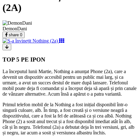
(2A)
DemonDani
share
0
TOP 5 PE IPON
La începutul lunii Martie, Nothing a anunțat Phone (2a), care a
devenit un dispozitiv accesibil pentru un public mai larg, și ca
urmare, a avut un succes destul de mare după lansare. Telefonul
mobil
poate deja fi comandat și a început deja să apară și prin canale
de vânzare alternative. Acum însă a apărut o a patra variantă.
Primul telefon mobil de la Nothing a fost inițial disponibil într-o
singură culoare, alb. În timp, a fost creată și o versiune neagră a
dispozitivului, care a fost la fel de arătoasă ca și cea albă. Nothing
Phone (2) a sosit anul trecut și a fost disponibil imediat atât în alb,
cât și în negru. Telefonul (2a) a debutat deja în trei versiuni, gri, alb
și negru, iar acum a sosit și versiunea albastru închis.