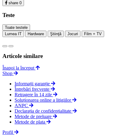
share
0
Teste
Toate testele
Lumea IT
Hardware
Ştiinţă
Jocuri
Film + TV
Articole similare
Înapoi la început
Shop
Informații garanție
Întrebări frecvente
Retragere în 14 zile
Soluționarea online a litigiilor
ANPC
Declarația de confidențialitate
Metode de preluare
Metode de plata
Profil