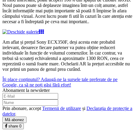
Noul panou poate să deplaseze imaginea într-un colț anume, astfel
încât informațiile mai puțin importante să poată fi împinse în afara
câmpului vizual. Acest lucru poate fi util în cazuri în care atenția este
necesar a fi îndreptată pe ceva mai important..
Am aflat și prețul Sony ECX350F, deși acesta este probabil
irelevant, deoarece fiecare partener va putea obține reduceri
individuale în funcție de volumul comenzilor. În caz contrar, va
trebui să scoateți echivalentul a aproximativ 1300 RON, ceea ce
reprezintă o sumă foarte mare. Ochelarii AR la prețuri accesibile nu
vor primi un panou de genul prea curând.
Îți place conținutul? Adaugă-ne la sursele tale preferate de pe
Google, ca să ne poți găsi fără efort!
Abonament la newsletter
Prin abonare, accept
Termenii de utilizare
și
Declarația de protecție a
datelor
.
Mă abonez
share
0