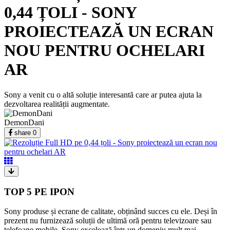
0,44 ȚOLI - SONY
PROIECTEAZĂ UN ECRAN
NOU PENTRU OCHELARI
AR
Sony a venit cu o altă soluție interesantă care ar putea ajuta la
dezvoltarea realității augmentate.
DemonDani
share
0
TOP 5 PE IPON
Sony produse și ecrane de calitate, obținând succes cu ele. Deși în
prezent nu furnizează soluții de ultimă oră pentru televizoare sau
telefoane mobile, Sony excelează într-un domeniu mult mai