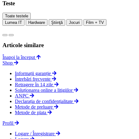
Teste
Toate testele
Lumea IT
Hardware
Ştiinţă
Jocuri
Film + TV
Articole similare
Înapoi la început
Shop
Informații garanție
Întrebări frecvente
Retragere în 14 zile
Soluționarea online a litigiilor
ANPC
Declarația de confidențialitate
Metode de preluare
Metode de plata
Profil
Logare / Înregistrare