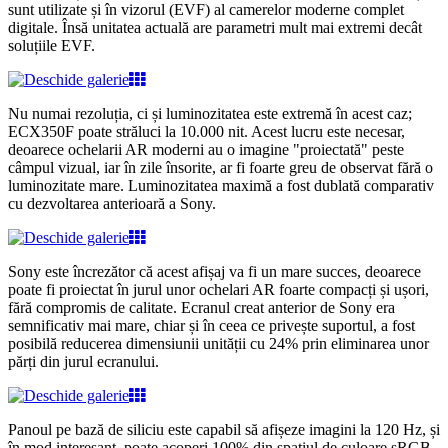
sunt utilizate și în vizorul (EVF) al camerelor moderne complet
digitale. Însă unitatea actuală are parametri mult mai extremi decât
soluțiile EVF.
Nu numai rezoluția, ci și luminozitatea este extremă în acest caz;
ECX350F poate străluci la 10.000 nit. Acest lucru este necesar,
deoarece ochelarii AR moderni au o imagine "proiectată" peste
câmpul vizual, iar în zile însorite, ar fi foarte greu de observat fără o
luminozitate mare. Luminozitatea maximă a fost dublată comparativ
cu dezvoltarea anterioară a Sony.
Sony este încrezător că acest afișaj va fi un mare succes, deoarece
poate fi proiectat în jurul unor ochelari AR foarte compacți și ușori,
fără compromis de calitate. Ecranul creat anterior de Sony era
semnificativ mai mare, chiar și în ceea ce privește suportul, a fost
posibilă reducerea dimensiunii unității cu 24% prin eliminarea unor
părți din jurul ecranului.
Panoul pe bază de siliciu este capabil să afișeze imagini la 120 Hz, și
în mod interesant, poate acoperi 100% din spațiul de culoare sRGB.