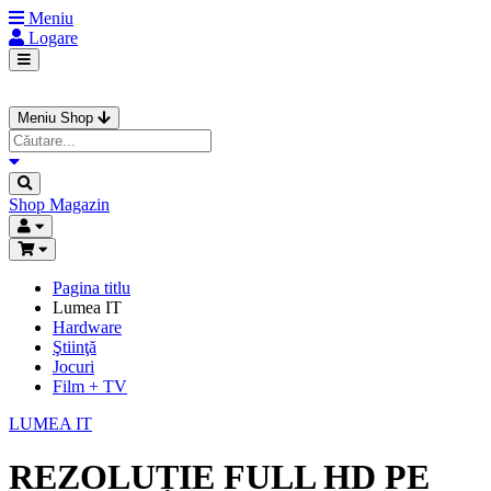
Meniu
Logare
Meniu Shop
Shop
Magazin
Pagina titlu
Lumea IT
Hardware
Ştiinţă
Jocuri
Film + TV
LUMEA IT
REZOLUȚIE FULL HD PE