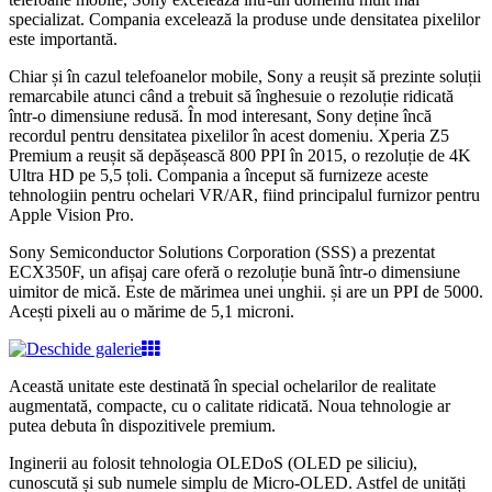
specializat. Compania excelează la produse unde densitatea pixelilor
este importantă.
Chiar și în cazul telefoanelor mobile, Sony a reușit să prezinte soluții
remarcabile atunci când a trebuit să înghesuie o rezoluție ridicată
într-o dimensiune redusă. În mod interesant, Sony deține încă
recordul pentru densitatea pixelilor în acest domeniu.
Xperia Z5
Premium a reușit să depășească 800 PPI în 2015, o rezoluție de 4K
Ultra HD pe 5,5 țoli. Compania a început să furnizeze aceste
tehnologiin pentru ochelari VR/AR, fiind principalul furnizor pentru
Apple Vision Pro.
Sony Semiconductor Solutions Corporation (SSS) a prezentat
ECX350F, un afișaj care oferă o rezoluție bună într-o dimensiune
uimitor de mică. Este de mărimea unei unghii. și are un PPI de 5000.
Acești pixeli au o mărime de 5,1 microni.
Această unitate este destinată în special ochelarilor de realitate
augmentată, compacte, cu o calitate ridicată. Noua tehnologie ar
putea debuta în dispozitivele premium.
Inginerii au folosit tehnologia OLEDoS (OLED pe siliciu),
cunoscută și sub numele simplu de Micro-OLED. Astfel de unități