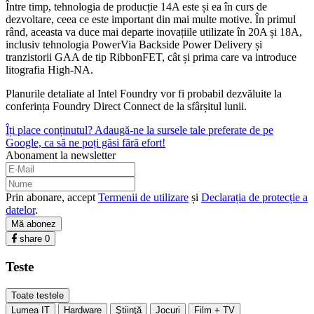
Între timp, tehnologia de producție 14A este și ea în curs de
dezvoltare, ceea ce este important din mai multe motive. În primul
rând, aceasta va duce mai departe inovațiile utilizate în 20A și 18A,
inclusiv tehnologia PowerVia Backside Power Delivery și
tranzistorii GAA de tip RibbonFET, cât și prima care va introduce
litografia High-NA.
Planurile detaliate al Intel Foundry vor fi probabil dezvăluite la
conferința Foundry Direct Connect de la sfârșitul lunii.
Îți place conținutul? Adaugă-ne la sursele tale preferate de pe
Google, ca să ne poți găsi fără efort!
Abonament la newsletter
Prin abonare, accept
Termenii de utilizare
și
Declarația de protecție a
datelor
.
Mă abonez
share
0
Teste
Toate testele
Lumea IT
Hardware
Ştiinţă
Jocuri
Film + TV