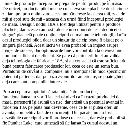
liniile de producție încep să fie pregătite pentru producție în masă.
De obicei, producția pilot începe cu câteva sute plachete de siliciu pe
zi, iar apoi prin optimizare, acest număr crește la câteva mii, zeci de
mii și apoi sute de mii - aceasta din urmă fiind începutul producției
de masă. Desigur, nodul 18A a fost deja utilizat pentru a produce
plachete, dar acestea au fost folosite în scopuri de test: deobicei o
singură plachetă poate conține cipuri cu mai multe tehnologii, dar în
cazul producției pilot, doar un singur tip de cip poate fi plasat pe o
singură plachetă. Acest lucru va avea probabil un impact asupra
marjei de succes, dar optimizările fine vor contribui la crearea unui
nou nod suficient de eficient. Se pare că partenerii Intel au validat
deja tehnologia de fabricație 18A, și au constatat că este suficient de
bună pentru fabricarea produselor lor, ceea ce este un semn bun.
Purtătorul de cuvânt al companiei nu a menționat în mod specific un
potențial partener, dar pe baza zvonurilor anterioare, se poate ghici
deja care sunt companiile interesate.
Prin acceptarea faptului că rata inițială de producție și
funcționalitatea nu vor fi la același nivel ca în cazul producției de
masă, partenerii își asumă un risc, dar există un potențial avantaj în
folosirea 18A pe piață mai devreme, ceea ce le-ar putea oferi un
avantaj competitiv față de concurenți. Din păcate, nu au fost
dezvăluite care cipuri vor fi produse cu aceasta, dar este probabil să
fie Panther Lake, care urmează să fie lansat în cursul acestui an.