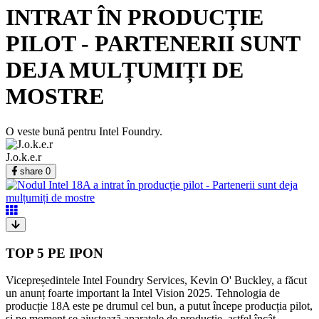
INTRAT ÎN PRODUCȚIE
PILOT - PARTENERII SUNT
DEJA MULȚUMIȚI DE
MOSTRE
O veste bună pentru Intel Foundry.
J.o.k.e.r
share
0
TOP 5 PE IPON
Vicepreședintele Intel Foundry Services, Kevin O' Buckley, a făcut
un anunț foarte important la Intel Vision 2025. Tehnologia de
producție 18A este pe drumul cel bun, a putut începe producția pilot,
și pe moment se ajustează aparatele de producție, astfel încât