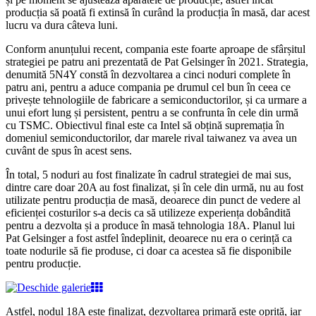
producția să poată fi extinsă în curând la producția în masă, dar acest
lucru va dura câteva luni.
Conform anunțului recent, compania este foarte aproape de sfârșitul
strategiei pe patru ani prezentată de Pat Gelsinger în 2021. Strategia,
denumită 5N4Y constă în dezvoltarea a cinci noduri complete în
patru ani, pentru a aduce compania pe drumul cel bun în ceea ce
privește tehnologiile de fabricare a semiconductorilor, și ca urmare a
unui efort lung și persistent, pentru a se confrunta în cele din urmă
cu TSMC. Obiectivul final este ca Intel să obțină supremația în
domeniul semiconductorilor, dar marele rival taiwanez va avea un
cuvânt de spus în acest sens.
În total, 5 noduri au fost finalizate în cadrul strategiei de mai sus,
dintre care doar 20A au fost finalizat, și în cele din urmă, nu au fost
utilizate pentru producția de masă, deoarece din punct de vedere al
eficienței costurilor s-a decis ca să utilizeze experiența dobândită
pentru a dezvolta și a produce în masă tehnologia 18A. Planul lui
Pat Gelsinger a fost astfel îndeplinit, deoarece nu era o cerință ca
toate nodurile să fie produse, ci doar ca acestea să fie disponibile
pentru producție.
Astfel, nodul 18A este finalizat, dezvoltarea primară este oprită, iar