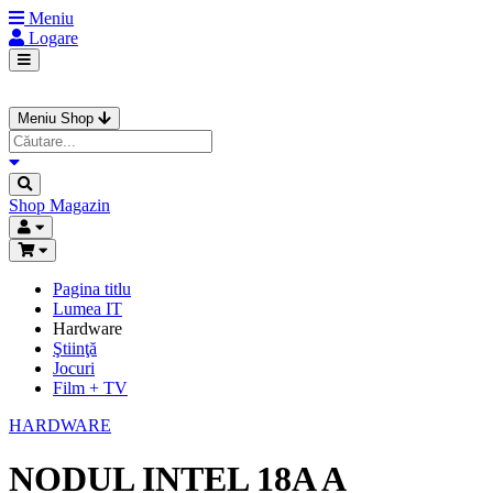
Meniu
Logare
Meniu Shop
Shop
Magazin
Pagina titlu
Lumea IT
Hardware
Ştiinţă
Jocuri
Film + TV
HARDWARE
NODUL INTEL 18A A