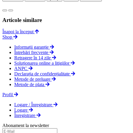
Articole similare
Înapoi la început
Shop
Informații garanție
Întrebări frecvente
Retragere în 14 zile
Soluționarea online a litigiilor
ANPC
Declarația de confidențialitate
Metode de preluare
Metode de plata
Profil
Logare / Înregistrare
Logare
Înregistrare
Abonament la newsletter