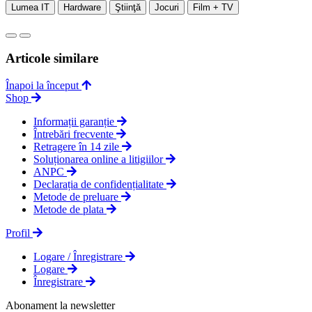
Lumea IT
Hardware
Ştiinţă
Jocuri
Film + TV
Articole similare
Înapoi la început
Shop
Informații garanție
Întrebări frecvente
Retragere în 14 zile
Soluționarea online a litigiilor
ANPC
Declarația de confidențialitate
Metode de preluare
Metode de plata
Profil
Logare / Înregistrare
Logare
Înregistrare
Abonament la newsletter