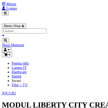
Meniu
Logare
Meniu Shop
Shop
Magazin
Pagina titlu
Lumea IT
Hardware
Ştiinţă
Jocuri
Film + TV
JOCURI
MODUL LIBERTY CITY CREA