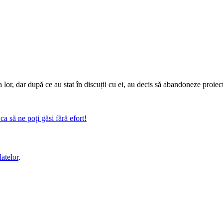
lor, dar după ce au stat în discuții cu ei, au decis să abandoneze proiectu
a să ne poți găsi fără efort!
datelor
.