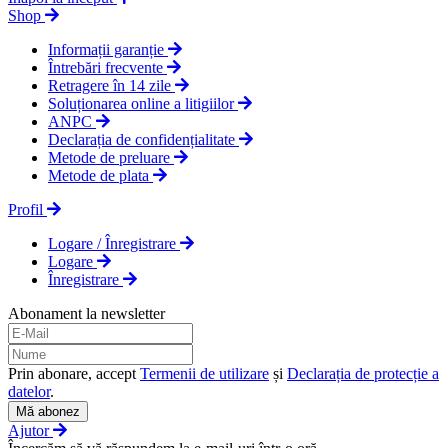
Shop
Informații garanție
Întrebări frecvente
Retragere în 14 zile
Soluționarea online a litigiilor
ANPC
Declarația de confidențialitate
Metode de preluare
Metode de plata
Profil
Logare / Înregistrare
Logare
Înregistrare
Abonament la newsletter
Prin abonare, accept
Termenii de utilizare
și
Declarația de protecție a
datelor
.
Mă abonez
Ajutor