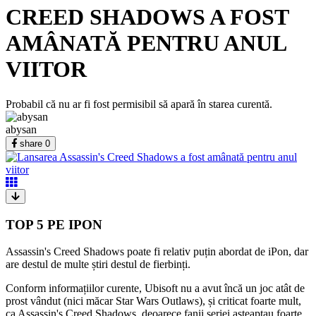
CREED SHADOWS A FOST
AMÂNATĂ PENTRU ANUL
VIITOR
Probabil că nu ar fi fost permisibil să apară în starea curentă.
abysan
share
0
TOP 5 PE IPON
Assassin's Creed Shadows poate fi relativ puțin abordat de iPon, dar
are destul de multe știri destul de fierbinți.
Conform informațiilor curente, Ubisoft nu a avut încă un joc atât de
prost vândut (nici măcar Star Wars Outlaws), și criticat foarte mult,
ca Assassin's Creed Shadows, deoarece fanii seriei așteaptau foarte