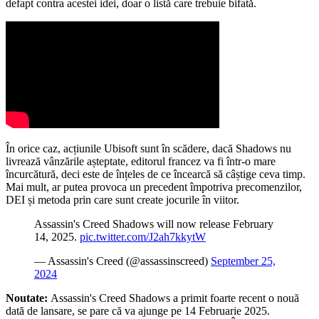
defapt contra acestei idei, doar o listă care trebuie bifată.
În orice caz, acțiunile Ubisoft sunt în scădere, dacă Shadows nu
livrează vânzările așteptate, editorul francez va fi într-o mare
încurcătură, deci este de înțeles de ce încearcă să câștige ceva timp.
Mai mult, ar putea provoca un precedent împotriva precomenzilor,
DEI și metoda prin care sunt create jocurile în viitor.
Assassin's Creed Shadows will now release February
14, 2025.
pic.twitter.com/J2ah7kkytW
— Assassin's Creed (@assassinscreed)
September 25,
2024
Noutate:
Assassin's Creed Shadows a primit foarte recent o nouă
dată de lansare, se pare că va ajunge pe 14 Februarie 2025.