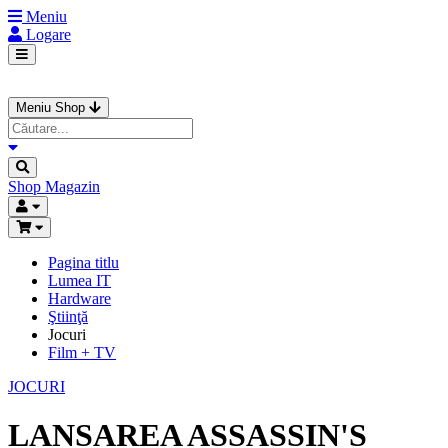
Meniu
Logare
Meniu Shop
Shop
Magazin
Pagina titlu
Lumea IT
Hardware
Ştiinţă
Jocuri
Film + TV
JOCURI
LANSAREA ASSASSIN'S