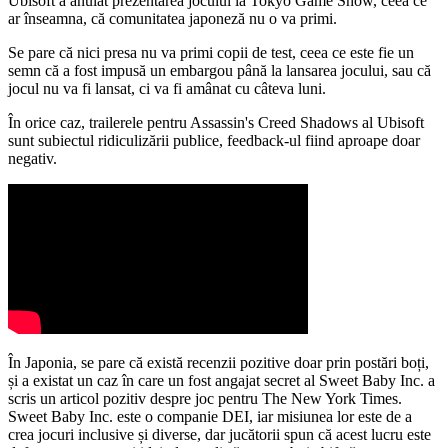
Ubisoft a anulat prezentarea jocului la Tokyo Game Show, ceea ce
ar înseamna, că comunitatea japoneză nu o va primi.
Se pare că nici presa nu va primi copii de test, ceea ce este fie un
semn că a fost impusă un embargou până la lansarea jocului, sau că
jocul nu va fi lansat, ci va fi amânat cu câteva luni.
În orice caz, trailerele pentru Assassin's Creed Shadows al Ubisoft
sunt subiectul ridiculizării publice, feedback-ul fiind aproape doar
negativ.
În Japonia, se pare că există recenzii pozitive doar prin postări boți,
și a existat un caz în care un fost angajat secret al Sweet Baby Inc. a
scris un articol pozitiv despre joc pentru The New York Times.
Sweet Baby Inc. este o companie DEI, iar misiunea lor este de a
crea jocuri inclusive și diverse, dar jucătorii spun că acest lucru este