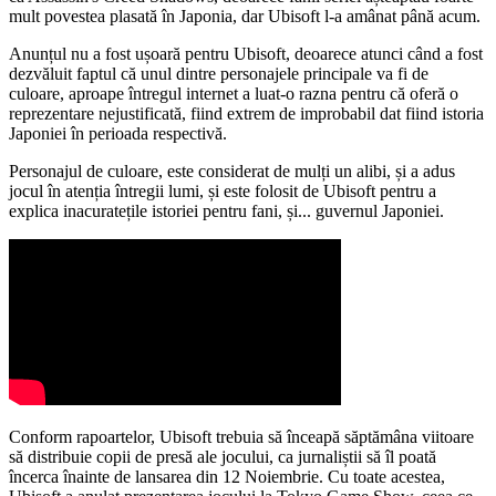
mult povestea plasată în Japonia, dar Ubisoft l-a amânat până acum.
Anunțul nu a fost ușoară pentru Ubisoft, deoarece atunci când a fost
dezvăluit faptul că unul dintre personajele principale va fi de
culoare, aproape întregul internet a luat-o razna pentru că oferă o
reprezentare nejustificată, fiind extrem de improbabil dat fiind istoria
Japoniei în perioada respectivă.
Personajul de culoare, este considerat de mulți un alibi, și a adus
jocul în atenția întregii lumi, și este folosit de Ubisoft pentru a
explica inacuratețile istoriei pentru fani, și... guvernul Japoniei.
Conform rapoartelor, Ubisoft trebuia să înceapă săptămâna viitoare
să distribuie copii de presă ale jocului, ca jurnaliștii să îl poată
încerca înainte de lansarea din 12 Noiembrie. Cu toate acestea,