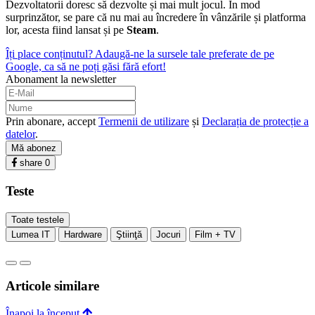
Dezvoltatorii doresc să dezvolte și mai mult jocul. În mod
surprinzător, se pare că nu mai au încredere în vânzările și platforma
lor, acesta fiind lansat și pe
Steam
.
Îți place conținutul? Adaugă-ne la sursele tale preferate de pe
Google, ca să ne poți găsi fără efort!
Abonament la newsletter
Prin abonare, accept
Termenii de utilizare
și
Declarația de protecție a
datelor
.
Mă abonez
share
0
Teste
Toate testele
Lumea IT
Hardware
Ştiinţă
Jocuri
Film + TV
Articole similare
Înapoi la început