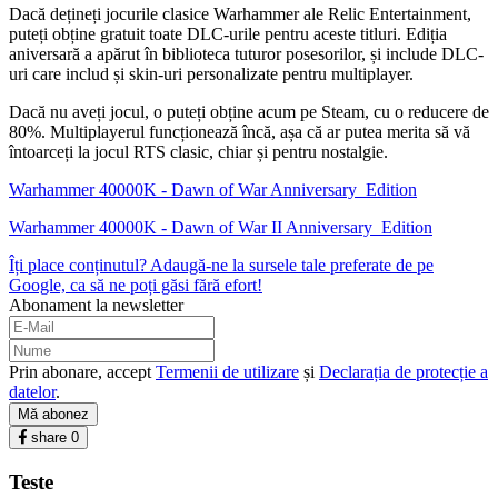
Dacă dețineți jocurile clasice Warhammer ale Relic Entertainment,
puteți obține gratuit toate DLC-urile pentru aceste titluri. Ediția
aniversară a apărut în biblioteca tuturor posesorilor, și include DLC-
uri care includ și skin-uri personalizate pentru multiplayer.
Dacă nu aveți jocul, o puteți obține acum pe Steam, cu o reducere de
80%. Multiplayerul funcționează încă, așa că ar putea merita să vă
întoarceți la jocul RTS clasic, chiar și pentru nostalgie.
Warhammer 40000K - Dawn of War Anniversary_Edition
Warhammer 40000K - Dawn of War II Anniversary_Edition
Îți place conținutul? Adaugă-ne la sursele tale preferate de pe
Google, ca să ne poți găsi fără efort!
Abonament la newsletter
Prin abonare, accept
Termenii de utilizare
și
Declarația de protecție a
datelor
.
Mă abonez
share
0
Teste