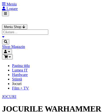
Meniu
Logare
Meniu Shop
Shop
Magazin
Pagina titlu
Lumea IT
Hardware
Ştiinţă
Jocuri
Film + TV
JOCURI
JOCURILE WARHAMMER