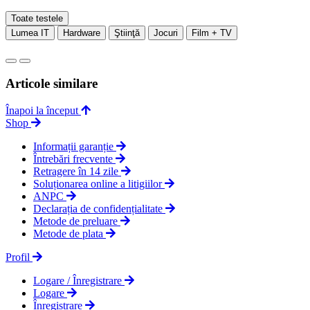
Toate testele
Lumea IT
Hardware
Ştiinţă
Jocuri
Film + TV
Articole similare
Înapoi la început
Shop
Informații garanție
Întrebări frecvente
Retragere în 14 zile
Soluționarea online a litigiilor
ANPC
Declarația de confidențialitate
Metode de preluare
Metode de plata
Profil
Logare / Înregistrare
Logare
Înregistrare