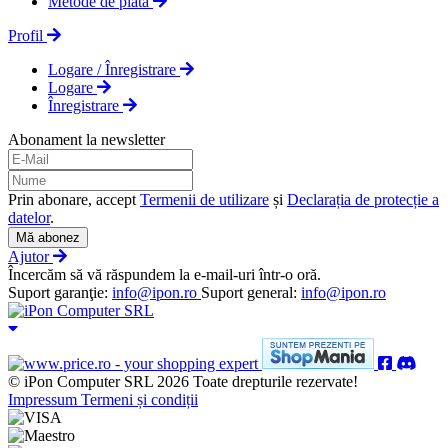
Metode de plata
Profil
Logare / Înregistrare
Logare
Înregistrare
Abonament la newsletter
Prin abonare, accept
Termenii de utilizare
și
Declarația de protecție a
datelor
.
Mă abonez
Ajutor
Încercăm să vă răspundem la e-mail-uri într-o oră.
Suport garanţie:
info@ipon.ro
Suport general:
info@ipon.ro
© iPon Computer SRL 2026 Toate drepturile rezervate!
Impressum
Termeni și condiții