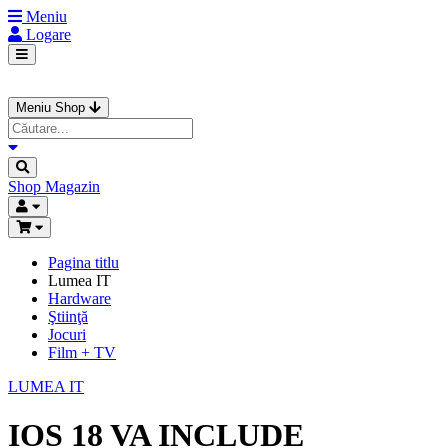
Meniu
Logare
Meniu Shop
Shop
Magazin
Pagina titlu
Lumea IT
Hardware
Ştiinţă
Jocuri
Film + TV
LUMEA IT
IOS 18 VA INCLUDE