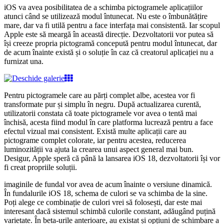
iOS va avea posibilitatea de a schimba pictogramele aplicațiilor
atunci când se utilizează modul întunecat. Nu este o îmbunătățire
mare, dar va fi utilă pentru a face interfața mai consistentă. Iar scopul
Apple este să meargă în această direcție. Dezvoltatorii vor putea să
își creeze propria pictogramă concepută pentru modul întunecat, dar
de acum înainte există și o soluție în caz că creatorul aplicației nu a
furnizat una.
Pentru pictogramele care au părți complet albe, acestea vor fi
transformate pur și simplu în negru. După actualizarea curentă,
utilizatorii constata că toate pictogramele vor avea o tentă mai
închisă, acesta fiind modul în care platforma lucrează pentru a face
efectul vizual mai consistent. Există multe aplicații care au
pictograme complet colorate, iar pentru acestea, reducerea
luminozității va ajuta la crearea unui aspect general mai bun.
Desigur, Apple speră că până la lansarea iOS 18, dezvoltatorii își vor
fi creat propriile soluții.
imaginile de fundal vor avea de acum înainte o versiune dinamică.
În fundalurile iOS 18, schema de culori se va schimba de la sine.
Poți alege ce combinație de culori vrei să folosești, dar este mai
interesant dacă sistemul schimbă culorile constant, adăugând puțină
varietate. În beta-urile anterioare, au existat și opțiuni de schimbare a