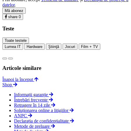
datelor
.
Mă abonez
share
0
Teste
Toate testele
Lumea IT
Hardware
Ştiinţă
Jocuri
Film + TV
Articole similare
Înapoi la început
Shop
Informații garanție
Întrebări frecvente
Retragere în 14 zile
Soluționarea online a litigiilor
ANPC
Declarația de confidențialitate
Metode de preluare