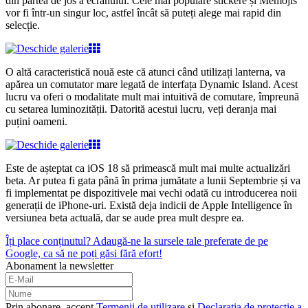
din partea de jos a ecranului. Cele mai populare stickere și Memojis
vor fi într-un singur loc, astfel încât să puteți alege mai rapid din
selecție.
O altă caracteristică nouă este că atunci când utilizați lanterna, va
apărea un comutator mare legată de interfața Dynamic Island. Acest
lucru va oferi o modalitate mult mai intuitivă de comutare, împreună
cu setarea luminozității. Datorită acestui lucru, veți deranja mai
puțini oameni.
Este de așteptat ca iOS 18 să primească mult mai multe actualizări
beta. Ar putea fi gata până în prima jumătate a lunii Septembrie și va
fi implementat pe dispozitivele mai vechi odată cu introducerea noii
generații de iPhone-uri. Există deja indicii de Apple Intelligence în
versiunea beta actuală, dar se aude prea mult despre ea.
Îți place conținutul? Adaugă-ne la sursele tale preferate de pe
Google, ca să ne poți găsi fără efort!
Abonament la newsletter
Prin abonare, accept
Termenii de utilizare
și
Declarația de protecție a