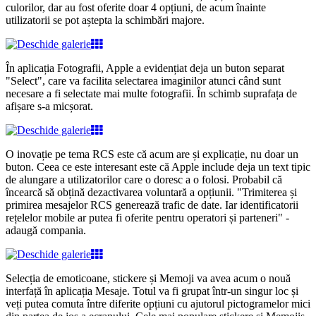
culorilor, dar au fost oferite doar 4 opțiuni, de acum înainte
utilizatorii se pot aștepta la schimbări majore.
În aplicația Fotografii, Apple a evidențiat deja un buton separat
"Select", care va facilita selectarea imaginilor atunci când sunt
necesare a fi selectate mai multe fotografii. În schimb suprafața de
afișare s-a micșorat.
O inovație pe tema RCS este că acum are și explicație, nu doar un
buton. Ceea ce este interesant este că Apple include deja un text tipic
de alungare a utilizatorilor care o doresc a o folosi. Probabil că
încearcă să obțină dezactivarea voluntară a opțiunii. "Trimiterea și
primirea mesajelor RCS generează trafic de date. Iar identificatorii
rețelelor mobile ar putea fi oferite pentru operatori și parteneri" -
adaugă compania.
Selecția de emoticoane, stickere și Memoji va avea acum o nouă
interfață în aplicația Mesaje. Totul va fi grupat într-un singur loc și
veți putea comuta între diferite opțiuni cu ajutorul pictogramelor mici