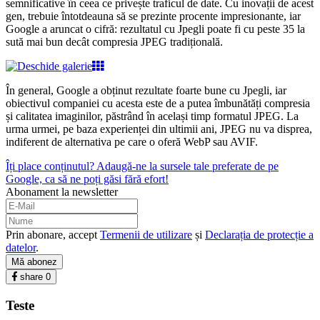
semnificative în ceea ce privește traficul de date. Cu inovații de acest
gen, trebuie întotdeauna să se prezinte procente impresionante, iar
Google a aruncat o cifră: rezultatul cu Jpegli poate fi cu peste 35 la
sută mai bun decât compresia JPEG tradițională.
În general, Google a obținut rezultate foarte bune cu Jpegli, iar
obiectivul companiei cu acesta este de a putea îmbunătăți compresia
și calitatea imaginilor, păstrând în același timp formatul JPEG. La
urma urmei, pe baza experienței din ultimii ani, JPEG nu va disprea,
indiferent de alternativa pe care o oferă WebP sau AVIF.
Îți place conținutul? Adaugă-ne la sursele tale preferate de pe
Google, ca să ne poți găsi fără efort!
Abonament la newsletter
Prin abonare, accept
Termenii de utilizare
și
Declarația de protecție a
datelor
.
Mă abonez
share
0
Teste