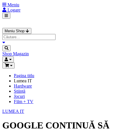
Meniu
Logare
Meniu Shop
Shop
Magazin
Pagina titlu
Lumea IT
Hardware
Ştiinţă
Jocuri
Film + TV
LUMEA IT
GOOGLE CONTINUĂ SĂ