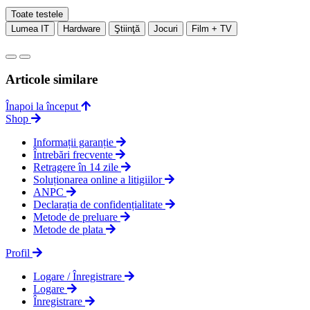
Toate testele
Lumea IT
Hardware
Ştiinţă
Jocuri
Film + TV
Articole similare
Înapoi la început
Shop
Informații garanție
Întrebări frecvente
Retragere în 14 zile
Soluționarea online a litigiilor
ANPC
Declarația de confidențialitate
Metode de preluare
Metode de plata
Profil
Logare / Înregistrare
Logare
Înregistrare