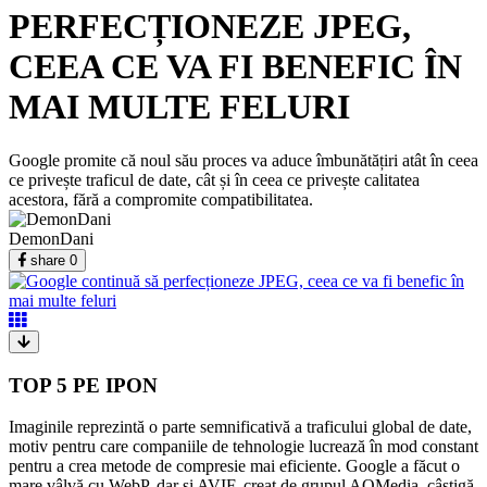
PERFECȚIONEZE JPEG,
CEEA CE VA FI BENEFIC ÎN
MAI MULTE FELURI
Google promite că noul său proces va aduce îmbunătățiri atât în ceea
ce privește traficul de date, cât și în ceea ce privește calitatea
acestora, fără a compromite compatibilitatea.
DemonDani
share
0
TOP 5 PE IPON
Imaginile reprezintă o parte semnificativă a traficului global de date,
motiv pentru care companiile de tehnologie lucrează în mod constant
pentru a crea metode de compresie mai eficiente. Google a făcut o
mare vâlvă cu WebP, dar și AVIF, creat de grupul AOMedia, câștigă