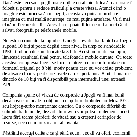
Dacă este necesar, Jpegli poate obține o calitate ridicată, dar poate fi
folosit și pentru a reduce traficul și a crește viteza. Atunci când o
imagine este procesată cu Jpegli, aceasta va putea reproduce
imaginea cu mai multă acuratețe, cu mai puține artefacte. Va fi mai
clară în fiecare detaliu. Acest lucru poate fi foarte util atunci când
salvați fotografii pe telefoanele mobile.
Nu este o coincidență faptul că Google a evidențiat faptul că Jpegli
suportă 10 biți și poate depăși acest nivel, în timp ce standardele
JPEG tradiționale sunt blocate la 8 biți. Acest lucru, de exemplu,
limitează rezultatul final pentru telefoanele mobile curente. Cu toate
acestea, compresia Jpegli se face în întregime în conformitate cu
formatul original pe 8 biți, motiv pentru care nu vor exista probleme
de afișare chiar și pe dispozitivele care suportă încă 8 biți. Dinamica
dincolo de 10 biți va fi disponibilă prin intermediul unei extensii
API.
Compania spune că viteza de compresie a Jpegli va fi mai bună
decât cea care poate fi obținută cu ajutorul bibliotecilor MozJPEG
sau libjpeg-turbo menționate anterior. Cu o compresie diferită de
soluțiile tradiționale, dezvoltatorii web vor putea implementa acest
lucru fără teama pierderii de viteză sau a creșterii cerințelor de
resurse, ceea ce reprezintă un alt avantaj.
Păstrând aceeași calitate ca și până acum, Jpegli va oferi, economii