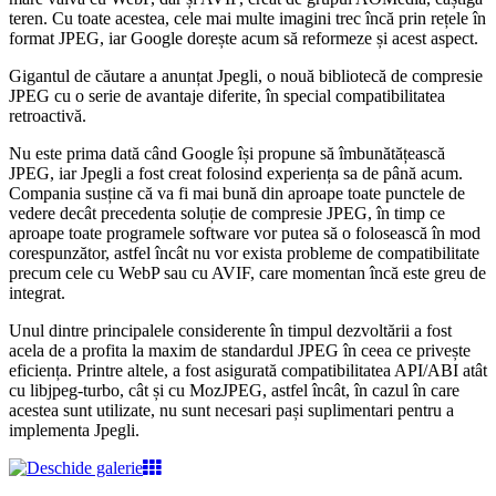
teren. Cu toate acestea, cele mai multe imagini trec încă prin rețele în
format JPEG, iar Google dorește acum să reformeze și acest aspect.
Gigantul de căutare a anunțat Jpegli, o nouă bibliotecă de compresie
JPEG cu o serie de avantaje diferite, în special compatibilitatea
retroactivă.
Nu este prima dată când Google își propune să îmbunătățească
JPEG, iar Jpegli a fost creat folosind experiența sa de până acum.
Compania susține că va fi mai bună din aproape toate punctele de
vedere decât precedenta soluție de compresie JPEG, în timp ce
aproape toate programele software vor putea să o folosească în mod
corespunzător, astfel încât nu vor exista probleme de compatibilitate
precum cele cu WebP sau cu AVIF, care momentan încă este greu de
integrat.
Unul dintre principalele considerente în timpul dezvoltării a fost
acela de a profita la maxim de standardul JPEG în ceea ce privește
eficiența. Printre altele, a fost asigurată compatibilitatea API/ABI atât
cu libjpeg-turbo, cât și cu MozJPEG, astfel încât, în cazul în care
acestea sunt utilizate, nu sunt necesari pași suplimentari pentru a
implementa Jpegli.