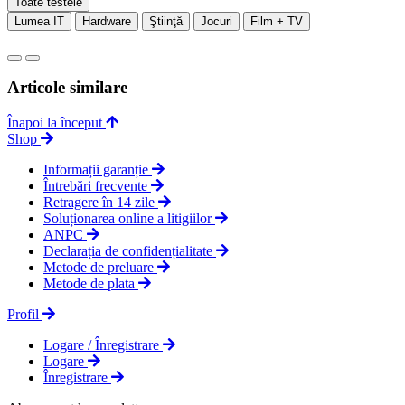
Toate testele
Lumea IT
Hardware
Ştiinţă
Jocuri
Film + TV
Articole similare
Înapoi la început
Shop
Informații garanție
Întrebări frecvente
Retragere în 14 zile
Soluționarea online a litigiilor
ANPC
Declarația de confidențialitate
Metode de preluare
Metode de plata
Profil
Logare / Înregistrare
Logare
Înregistrare