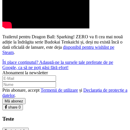
Trailerul pentru Dragon Ball: Sparking! ZERO va fi cea mai nouă
adiție la îndrăgita serie Budokai Tenkaichi și, deși nu există încă o
dată oficială de lansare, este deja
disponibil pentru wishlist pe
Steam
.
Îți place conținutul? Adaugă-ne la sursele tale preferate de pe
Google, ca să ne poți găsi fără efort!
Abonament la newsletter
Prin abonare, accept
Termenii de utilizare
și
Declarația de protecție a
datelor
.
Mă abonez
share
0
Teste