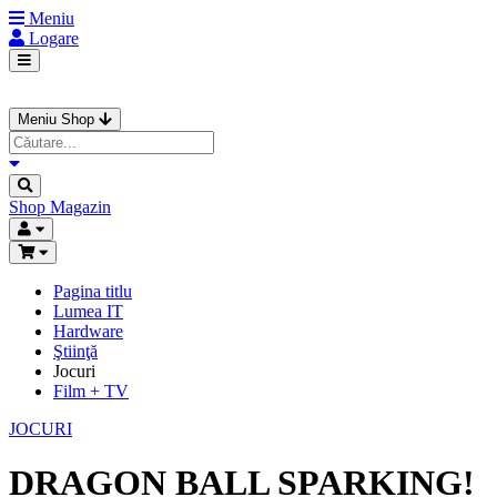
Meniu
Logare
Meniu Shop
Shop
Magazin
Pagina titlu
Lumea IT
Hardware
Ştiinţă
Jocuri
Film + TV
JOCURI
DRAGON BALL SPARKING!