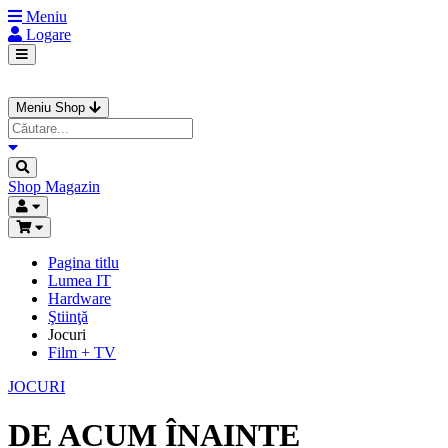
Meniu
Logare
Meniu Shop
Shop
Magazin
Pagina titlu
Lumea IT
Hardware
Ştiinţă
Jocuri
Film + TV
JOCURI
DE ACUM ÎNAINTE