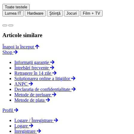
Toate testele
Lumea IT
Hardware
Ştiinţă
Jocuri
Film + TV
Articole similare
Înapoi la început
Shop
Informații garanție
Întrebări frecvente
Retragere în 14 zile
Soluționarea online a litigiilor
ANPC
Declarația de confidențialitate
Metode de preluare
Metode de plata
Profil
Logare / Înregistrare
Logare
Înregistrare