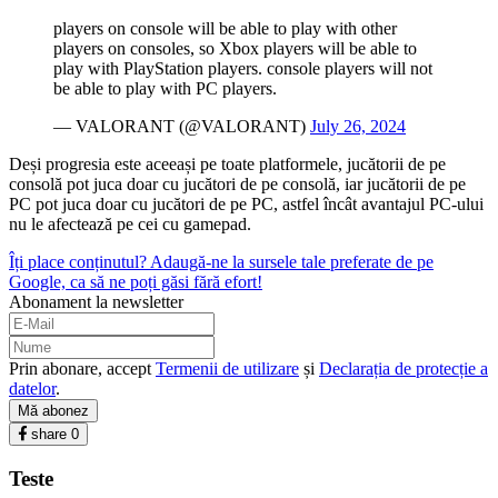
players on console will be able to play with other
players on consoles, so Xbox players will be able to
play with PlayStation players. console players will not
be able to play with PC players.
— VALORANT (@VALORANT)
July 26, 2024
Deși progresia este aceeași pe toate platformele, jucătorii de pe
consolă pot juca doar cu jucători de pe consolă, iar jucătorii de pe
PC pot juca doar cu jucători de pe PC, astfel încât avantajul PC-ului
nu le afectează pe cei cu gamepad.
Îți place conținutul? Adaugă-ne la sursele tale preferate de pe
Google, ca să ne poți găsi fără efort!
Abonament la newsletter
Prin abonare, accept
Termenii de utilizare
și
Declarația de protecție a
datelor
.
Mă abonez
share
0
Teste