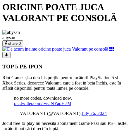
ORICINE POATE JUCA
VALORANT PE CONSOLĂ
abysan
share
0
TOP 5 PE IPON
Riot Games și-a deschis porțile pentru jucătorii PlayStation 5 și
Xbox Series, deoarece Valorant, care a fost în beta închis, este în
sfârșit disponibil pentru toată lumea pe console.
no more codes. download now.
pic.twitter.com/fwCNYapH7M
— VALORANT (@VALORANT)
July 26, 2024
Jocul free-to-play nu necesită abonament Game Pass sau PS+, astfel
jucătorii pot sări direct în luptă.