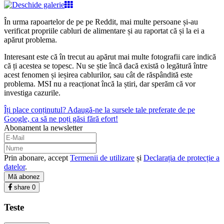
În urma rapoartelor de pe pe Reddit, mai multe persoane și-au
verificat propriile cabluri de alimentare și au raportat că și la ei a
apărut problema.
Interesant este că în trecut au apărut mai multe fotografii care indică
că ți acestea se topesc. Nu se știe încă dacă există o legătură între
acest fenomen și ieșirea cablurilor, sau cât de răspândită este
problema. MSI nu a reacționat încă la știri, dar sperăm că vor
investiga cazurile.
Îți place conținutul? Adaugă-ne la sursele tale preferate de pe
Google, ca să ne poți găsi fără efort!
Abonament la newsletter
Prin abonare, accept
Termenii de utilizare
și
Declarația de protecție a
datelor
.
Mă abonez
share
0
Teste