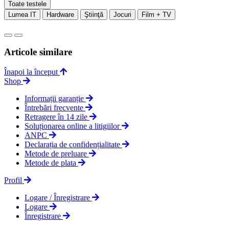
Toate testele
Lumea IT
Hardware
Ştiinţă
Jocuri
Film + TV
Articole similare
Înapoi la început
Shop
Informații garanție
Întrebări frecvente
Retragere în 14 zile
Soluționarea online a litigiilor
ANPC
Declarația de confidențialitate
Metode de preluare
Metode de plata
Profil
Logare / Înregistrare
Logare
Înregistrare