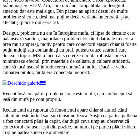
luând naștere +12V-2x6, care rămâne compatibilă cu designul
anterior, dar este mai sigur. Din păcate au apărut destul de multe
probleme și cu ea, deși mai puține decât varianta anterioară, și au
afectat și plăcile din seria 50.
Desigur, problema nu era în întregime mufa, ci lipsa de circuite care
balansează sarcina, majoritatea problemelor fiind datorate trecerii a
prea mult amperaj, motiv pentru care conectorii atașați chiar și foarte
puțin îndoiți sau contaminați cu praf, puteau cauze scurturi care
ducea la topiri. MSI a încercat să creeze o mufă robustă care să
minimizeze efectul, prin materiale de calitate, și culoare stridentă,
care să facă ușoară introducerea curentă a mufei. Dacă se vedea
culoarea pinilor, mufa era conectată incorect.
Recent însă au apărut probleme cu aceste mufe, care au început să
iasă din mufă pe cont propriu.
Reclamanții au raportat că fenomenul apare chiar și atunci când
cablul nu este îndoit sau sub tensiune fizică. Susțin că partea galbenă
a fost conectată până la capăt, dar după ceva timp au observat că
conectorul era ușor ieșit din poziție, nu numai pe partea plăcii video,
ci și pe partea sursei de alimentare.