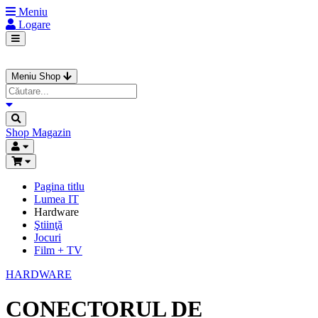
Meniu
Logare
Meniu Shop
Shop
Magazin
Pagina titlu
Lumea IT
Hardware
Ştiinţă
Jocuri
Film + TV
HARDWARE
CONECTORUL DE