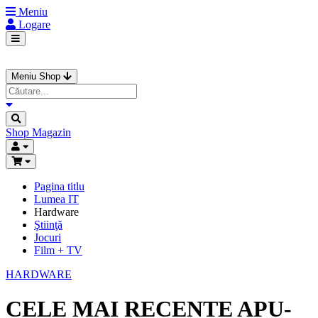
Meniu
Logare
Meniu Shop
Shop
Magazin
Pagina titlu
Lumea IT
Hardware
Ştiinţă
Jocuri
Film + TV
HARDWARE
CELE MAI RECENTE APU-