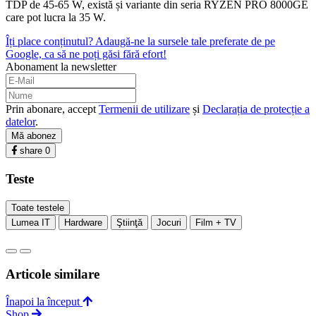
TDP de 45-65 W, există și variante din seria RYZEN PRO 8000GE
care pot lucra la 35 W.
Îți place conținutul? Adaugă-ne la sursele tale preferate de pe
Google, ca să ne poți găsi fără efort!
Abonament la newsletter
Prin abonare, accept
Termenii de utilizare
și
Declarația de protecție a
datelor
.
Mă abonez
share
0
Teste
Toate testele
Lumea IT
Hardware
Ştiinţă
Jocuri
Film + TV
Articole similare
Înapoi la început
Shop