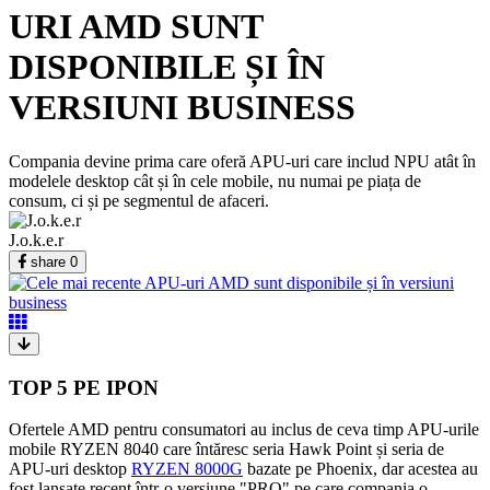
URI AMD SUNT
DISPONIBILE ȘI ÎN
VERSIUNI BUSINESS
Compania devine prima care oferă APU-uri care includ NPU atât în
modelele desktop cât și în cele mobile, nu numai pe piața de
consum, ci și pe segmentul de afaceri.
J.o.k.e.r
share
0
TOP 5 PE IPON
Ofertele AMD pentru consumatori au inclus de ceva timp APU-urile
mobile RYZEN 8040 care întăresc seria Hawk Point și seria de
APU-uri desktop
RYZEN 8000G
bazate pe Phoenix, dar acestea au
fost lansate recent într-o versiune "PRO" pe care compania o