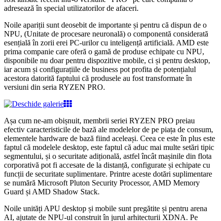
adresează în special utilizatorilor de afaceri.
Noile apariții sunt deosebit de importante și pentru că dispun de o
NPU, (Unitate de procesare neuronală) o componentă considerată
esențială în zorii erei PC-urilor cu inteligență artificială. AMD este
prima companie care oferă o gamă de produse echipate cu NPU,
disponibile nu doar pentru dispozitive mobile, ci și pentru desktop,
iar acum și configurațiile de business pot profita de potențialul
acestora datorită faptului că produsele au fost transformate în
versiuni din seria RYZEN PRO.
Așa cum ne-am obișnuit, membrii seriei RYZEN PRO preiau
efectiv caracteristicile de bază ale modelelor de pe piața de consum,
elementele hardware de bază fiind aceleași. Ceea ce este în plus este
faptul că modelele desktop, este faptul că aduc mai multe setări tipic
segmentului, și o securitate adițională, astfel încât mașinile din flota
corporativă pot fi accesate de la distanță, configurate și echipate cu
funcții de securitate suplimentare. Printre aceste dotări suplimentare
se numără Microsoft Pluton Security Processor, AMD Memory
Guard și AMD Shadow Stack.
Noile unități APU desktop și mobile sunt pregătite și pentru arena
AI, ajutate de NPU-ul construit în jurul arhitecturii XDNA. Pe