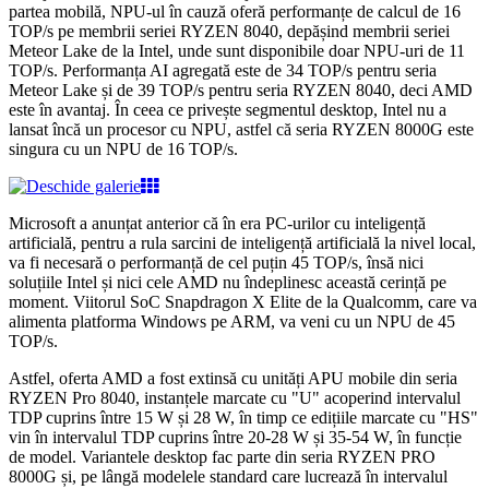
partea mobilă, NPU-ul în cauză oferă performanțe de calcul de 16
TOP/s pe membrii seriei RYZEN 8040, depășind membrii seriei
Meteor Lake de la Intel, unde sunt disponibile doar NPU-uri de 11
TOP/s. Performanța AI agregată este de 34 TOP/s pentru seria
Meteor Lake și de 39 TOP/s pentru seria RYZEN 8040, deci AMD
este în avantaj. În ceea ce privește segmentul desktop, Intel nu a
lansat încă un procesor cu NPU, astfel că seria RYZEN 8000G este
singura cu un NPU de 16 TOP/s.
Microsoft a anunțat anterior că în era PC-urilor cu inteligență
artificială, pentru a rula sarcini de inteligență artificială la nivel local,
va fi necesară o performanță de cel puțin 45 TOP/s, însă nici
soluțiile Intel și nici cele AMD nu îndeplinesc această cerință pe
moment. Viitorul SoC Snapdragon X Elite de la Qualcomm, care va
alimenta platforma Windows pe ARM, va veni cu un NPU de 45
TOP/s.
Astfel, oferta AMD a fost extinsă cu unități APU mobile din seria
RYZEN Pro 8040, instanțele marcate cu "U" acoperind intervalul
TDP cuprins între 15 W și 28 W, în timp ce edițiile marcate cu "HS"
vin în intervalul TDP cuprins între 20-28 W și 35-54 W, în funcție
de model. Variantele desktop fac parte din seria RYZEN PRO
8000G și, pe lângă modelele standard care lucrează în intervalul