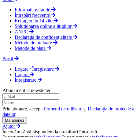
Informații garanție
Întrebări frecvente
Retragere în 14 zile
Soluționarea online a litigiilor
ANPC
Declarația de confidențialitate
Metode de preluare
Metode de plata
Profil
Logare / Înregistrare
Logare
Înregistrare
Abonament la newsletter
Prin abonare, accept
Termenii de utilizare
și
Declarația de protecție a
datelor
.
Mă abonez
Ajutor
Încercăm să vă răspundem la e-mail-uri într-o oră.