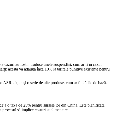
ele cazuri au fost introduse unele suspendări, cum ar fi în cazul
Marți: acesta va adăuga încă 10% la tarifele punitive existente pentru
 ASRock, ci și o serie de alte produse, cum ar fi plăcile de bază.
 deja o taxă de 25% pentru sursele lor din China. Este planificată
a procesul să implice costuri suplimentare.