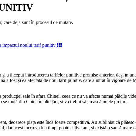
UNITIV
 care deja sunt în procesul de mutare.
 și a început introducerea tarifelor punitive promise anterior, deși în un
a a fost și ea afectată de noul tarif punitiv, care a intrat în vigoare de 
oducției sale în afara Chinei, ceea ce nu va afecta numai plăcile video
se mută din China în alte țări, și va trebui să crească unele prețuri.
ent, deoarece piața este încă foarte competitivă. Au subliniat că plătesc
l, dar acest lucru va lua timp, poate câțiva ani, și există o șansă mare c