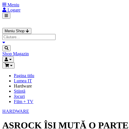
Meniu
Logare
Meniu Shop
Shop
Magazin
Pagina titlu
Lumea IT
Hardware
Ştiinţă
Jocuri
Film + TV
HARDWARE
ASROCK ÎȘI MUTĂ O PARTE