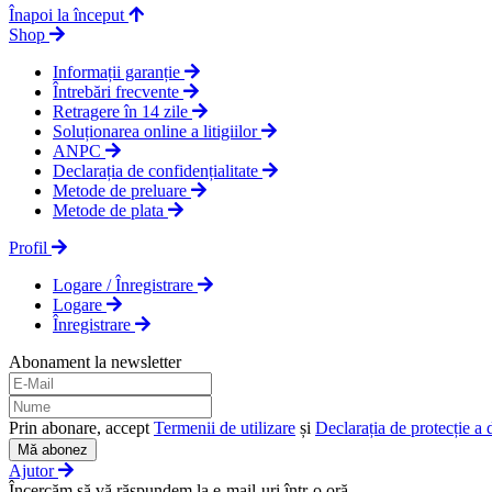
Înapoi la început
Shop
Informații garanție
Întrebări frecvente
Retragere în 14 zile
Soluționarea online a litigiilor
ANPC
Declarația de confidențialitate
Metode de preluare
Metode de plata
Profil
Logare / Înregistrare
Logare
Înregistrare
Abonament la newsletter
Prin abonare, accept
Termenii de utilizare
și
Declarația de protecție a 
Mă abonez
Ajutor
Încercăm să vă răspundem la e-mail-uri într-o oră.