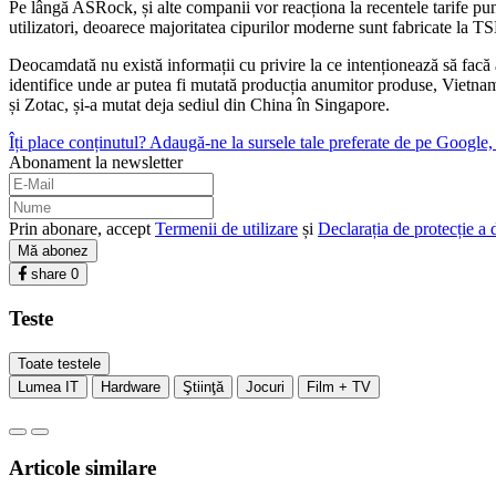
Pe lângă ASRock, și alte companii vor reacționa la recentele tarife pu
utilizatori, deoarece majoritatea cipurilor moderne sunt fabricate la 
Deocamdată nu există informații cu privire la ce intenționează să facă 
identifice unde ar putea fi mutată producția anumitor produse, Vietnam
și Zotac, și-a mutat deja sediul din China în Singapore.
Îți place conținutul? Adaugă-ne la sursele tale preferate de pe Google, c
Abonament la newsletter
Prin abonare, accept
Termenii de utilizare
și
Declarația de protecție a 
Mă abonez
share
0
Teste
Toate testele
Lumea IT
Hardware
Ştiinţă
Jocuri
Film + TV
Articole similare