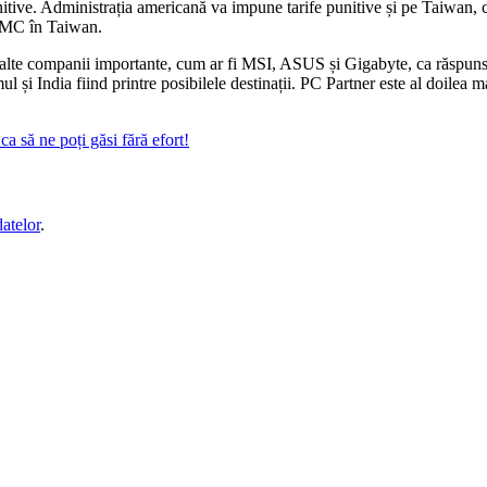
nitive. Administrația americană va impune tarife punitive și pe Taiwan, c
TSMC în Taiwan.
alte companii importante, cum ar fi MSI, ASUS și Gigabyte, ca răspuns la 
ul și India fiind printre posibilele destinații. PC Partner este al doil
a să ne poți găsi fără efort!
datelor
.