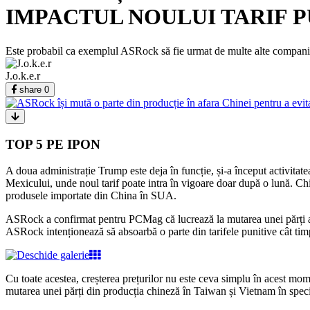
IMPACTUL NOULUI TARIF P
Este probabil ca exemplul ASRock să fie urmat de multe alte companii,
J.o.k.e.r
share
0
TOP 5 PE IPON
A doua administrație Trump este deja în funcție, și-a început activitatea
Mexicului, unde noul tarif poate intra în vigoare doar după o lună. Chin
produsele importate din China în SUA.
ASRock a confirmat pentru PCMag că lucrează la mutarea unei părți a pr
ASRock intenționează să absoarbă o parte din tarifele punitive cât timp 
Cu toate acestea, creșterea prețurilor nu este ceva simplu în acest mom
mutarea unei părți din producția chineză în Taiwan și Vietnam în specia