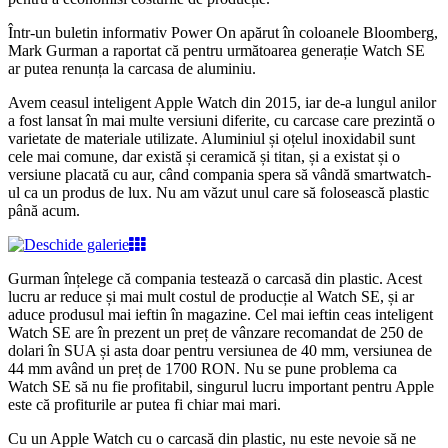
Într-un buletin informativ Power On apărut în coloanele Bloomberg,
Mark Gurman a raportat că pentru următoarea generație Watch SE
ar putea renunța la carcasa de aluminiu.
Avem ceasul inteligent Apple Watch din 2015, iar de-a lungul anilor
a fost lansat în mai multe versiuni diferite, cu carcase care prezintă o
varietate de materiale utilizate. Aluminiul și oțelul inoxidabil sunt
cele mai comune, dar există și ceramică și titan, și a existat și o
versiune placată cu aur, când compania spera să vândă smartwatch-
ul ca un produs de lux. Nu am văzut unul care să folosească plastic
până acum.
Gurman înțelege că compania testează o carcasă din plastic. Acest
lucru ar reduce și mai mult costul de producție al Watch SE, și ar
aduce produsul mai ieftin în magazine. Cel mai ieftin ceas inteligent
Watch SE are în prezent un preț de vânzare recomandat de 250 de
dolari în SUA și asta doar pentru versiunea de 40 mm, versiunea de
44 mm având un preț de 1700 RON. Nu se pune problema ca
Watch SE să nu fie profitabil, singurul lucru important pentru Apple
este că profiturile ar putea fi chiar mai mari.
Cu un Apple Watch cu o carcasă din plastic, nu este nevoie să ne