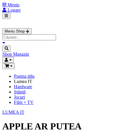
Meniu
Logare
Meniu Shop
Shop
Magazin
Pagina titlu
Lumea IT
Hardware
Ştiinţă
Jocuri
Film + TV
LUMEA IT
APPLE AR PUTEA