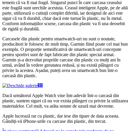
temem că va fi mai fragil. Singurul punct în care carcasa ceasului
este fragilă sunt urechile acestuia. Ceasul inteligent Apple, pe de altă
parte, utilizează o cutiuță complet diferită, iar designul de aici este
sigur că va fi durabil, chiar dacă este turnat în plastic, nu în metal.
Conform informațiilor scurse, carcasa din plastic va fi una deosebit
de rigidă și durabilă.
Carcasele din plastic pentru smartwatch-uri nu sunt o noutate,
producători le folosesc de mult timp, Garmin fiind poate cel mai bun
exemplu. O proporție semnificativă de smartwatch-uri concepute
pentru sportivi sunt de fapt fabricate din plastic special armat.
Garmin și-a dezvoltat propriile carcase din plastic cu mulți ani în
urmă, având în vedere greutatea redusă, și nu există plângeri cu
privire la acestea. Așadar, puteți avea un smartwatch bun într-o
carcasă din plastic.
Dacă următorul Apple Watch vine într-adevăr într-o carcasă din
plastic, suntem siguri că nu vor exista plângeri cu privire la utilizarea
materialelor. Cel mult, va arăta semne de uzură mai devreme.
Apple lucrează rar cu plastic, dar iese din tipare de data aceasta.
Gândiți-vă iPhone-urile cu carcase din plastic, din trecut.