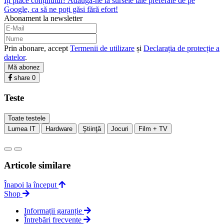
Îți place conținutul? Adaugă-ne la sursele tale preferate de pe
Google, ca să ne poți găsi fără efort!
Abonament la newsletter
Prin abonare, accept
Termenii de utilizare
și
Declarația de protecție a
datelor
.
Mă abonez
share
0
Teste
Toate testele
Lumea IT
Hardware
Ştiinţă
Jocuri
Film + TV
Articole similare
Înapoi la început
Shop
Informații garanție
Întrebări frecvente