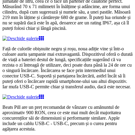
jumătate de litru, ceea ce o face un partener de călătorie perfect.
Măsurând 70 x 71 milimetri în înălțime și adâncime, are forma unui
cilindru, după cum sugerează și numele său, a unei pastile. Măsoară
219 mm în lățime și cântărește 680 de grame. Îl puteți lua oriunde și
nu se supără dacă este în apă, deoarece are un rating IP67, așa că îl
puteți folosi chiar și lângă piscină.
Față de culorile obișnuite negru și roșu, noua adiție vine și într-o
culoare auriu șampanie mai extravagantă. Dispozitivul oferă o durată
de viață a bateriei destul de lungă, specificațiile sugerând că va
rezista o zi întreagă de utilizare, deci poate dura până la 24 de ore cu
o singură încărcare. Încărcarea se face prin intermediul unui
conector USB-C. Suportă și partajarea încărcării, astfel încât să îi
puteți oferi o încărcare rapidă smartphone-ului sau altui dispozitiv.
Iar mufa USB-C permite chiar și transferul audio, dacă este necesar.
Beats Pill are un preț recomandat de vânzare cu amănuntul de
aproximativ 900 RON, ceea ce este mai mult decât majoritatea
concurenților săi de dimensiuni și performanțe similare. Apple
include un cablu USB-C - USB-C, precum și o curea pentru
agățarea acestuia.