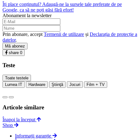
Îți place conținutul? Adaugă-ne la sursele tale preferate de pe
Google, ca să ne poți găsi fără efort!
Abonament la newsletter
Prin abonare, accept
Termenii de utilizare
și
Declarația de protecție a
datelor
.
Mă abonez
share
0
Teste
Toate testele
Lumea IT
Hardware
Ştiinţă
Jocuri
Film + TV
Articole similare
Înapoi la început
Shop
Informații garanție