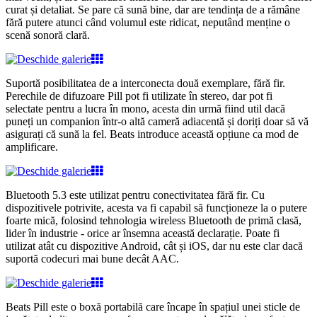
curat și detaliat. Se pare că sună bine, dar are tendința de a rămâne
fără putere atunci când volumul este ridicat, neputând menține o
scenă sonoră clară.
Suportă posibilitatea de a interconecta două exemplare, fără fir.
Perechile de difuzoare Pill pot fi utilizate în stereo, dar pot fi
selectate pentru a lucra în mono, acesta din urmă fiind util dacă
puneți un companion într-o altă cameră adiacentă și doriți doar să vă
asigurați că sună la fel. Beats introduce această opțiune ca mod de
amplificare.
Bluetooth 5.3 este utilizat pentru conectivitatea fără fir. Cu
dispozitivele potrivite, acesta va fi capabil să funcționeze la o putere
foarte mică, folosind tehnologia wireless Bluetooth de primă clasă,
lider în industrie - orice ar însemna această declarație. Poate fi
utilizat atât cu dispozitive Android, cât și iOS, dar nu este clar dacă
suportă codecuri mai bune decât AAC.
Beats Pill este o boxă portabilă care încape în spațiul unei sticle de