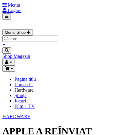
Meniu
Logare
Meniu Shop
Shop
Magazin
Pagina titlu
Lumea IT
Hardware
Ştiinţă
Jocuri
Film + TV
HARDWARE
APPLE A REÎNVIAT