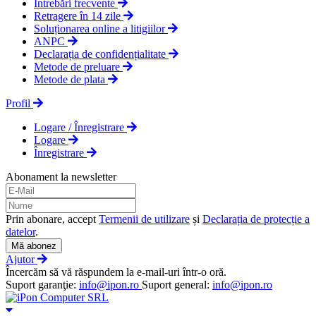
Întrebări frecvente
Retragere în 14 zile
Soluționarea online a litigiilor
ANPC
Declarația de confidențialitate
Metode de preluare
Metode de plata
Profil
Logare / Înregistrare
Logare
Înregistrare
Abonament la newsletter
Prin abonare, accept
Termenii de utilizare
și
Declarația de protecție a
datelor
.
Mă abonez
Ajutor
Încercăm să vă răspundem la e-mail-uri într-o oră.
Suport garanţie:
info@ipon.ro
Suport general:
info@ipon.ro