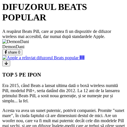
DIFUZORUL BEATS
POPULAR
A reapărut Beats Pill, care ar putea fi un dispozitiv de difuzor
wireless mai accesibil, dar numai după standardele Apple.
DemonDani
share
0
TOP 5 PE IPON
Era 2015, când Beats a lansat ultima dată o boxă wireless numită
Pill, modelul Pill+, seria datând din 2012. La 12 ani de la lansarea
primului Beats Pill, a sosit noua generație, și se numește pur și
simplu... la fel.
Acesta va avea un sunet puternic, potrivit companiei. Promite "sunet
mare", în ciuda faptului că are dimensiuni destul de mici. Are un
woofer nou, care va fi mult mai puternic decât cele din modelele Pill
mai vechi, și are un difuzor înalete-medii care ar trebui să ofere sunet