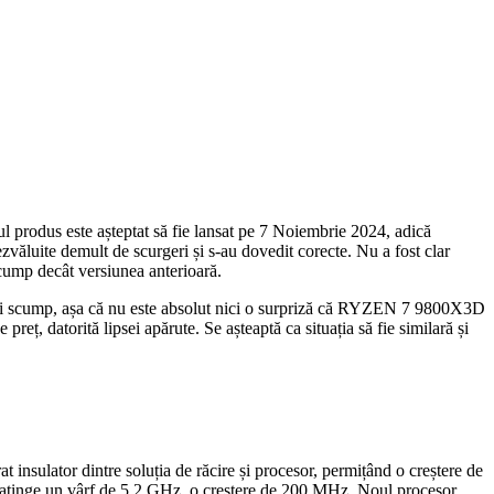
produs este așteptat să fie lansat pe 7 Noiembrie 2024, adică
ezvăluite demult de scurgeri și s-au dovedit corecte. Nu a fost clar
cump decât versiunea anterioară.
mai scump, așa că nu este absolut nici o surpriză că RYZEN 7 9800X3D
, datorită lipsei apărute. Se așteaptă ca situația să fie similară și
 insulator dintre soluția de răcire și procesor, permițând o creștere de
o, atinge un vârf de 5,2 GHz, o creștere de 200 MHz. Noul procesor