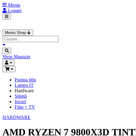
Meniu
Logare
Meniu Shop
Shop
Magazin
Pagina titlu
Lumea IT
Hardware
Ştiinţă
Jocuri
Film + TV
HARDWARE
AMD RYZEN 7 9800X3D ȚINT