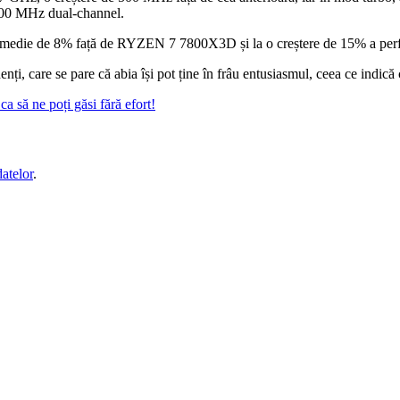
600 MHz dual-channel.
ță medie de 8% față de RYZEN 7 7800X3D și la o creștere de 15% a perfo
ți, care se pare că abia își pot ține în frâu entusiasmul, ceea ce indică 
a să ne poți găsi fără efort!
datelor
.