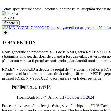
Totate specificațiile acestui produs sunt cunoscute, așteptăm doar test
J.o.k.e.r
share
0
TOP 5 PE IPON
Noua generație de procesoare X3D de la AMD, seria RYZEN 9000X3D, ur
săptămâna viitoare, dar doar de curând a fost dezvăluit cât va costa nou
până acum care va fi prețul acestui produs, dar datorită unuia dintr
RYZEN 7 5800X3D a debutat la prețul de 449 dolari, la fel ca și RYZ
ar putea veni la un preț mai mare decât colegii săi, cu un MSRP aștepta
în cazul RYZEN 7 9800X3D, dacă lansarea va fi doar pe hârtie.
9️⃣8️⃣0️⃣0️⃣X3D ⬆️?3️⃣0️⃣
— Hoang Anh Phu (@AnhPhuH)
October 31, 2024
Procesorul va avea 8 nuclee și 16 fire, și va fi echipat cu 3D V-Cache 
frecvență, permițând și o oarecare tragere. Nucleele funcționează la 