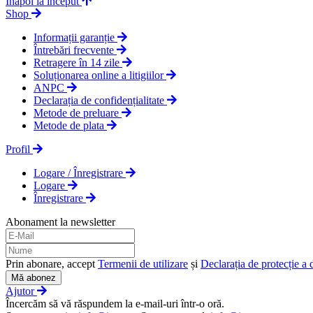
Înapoi la început
Shop
Informații garanție
Întrebări frecvente
Retragere în 14 zile
Soluționarea online a litigiilor
ANPC
Declarația de confidențialitate
Metode de preluare
Metode de plata
Profil
Logare / Înregistrare
Logare
Înregistrare
Abonament la newsletter
Prin abonare, accept
Termenii de utilizare
și
Declarația de protecție a 
Mă abonez
Ajutor
Încercăm să vă răspundem la e-mail-uri într-o oră.