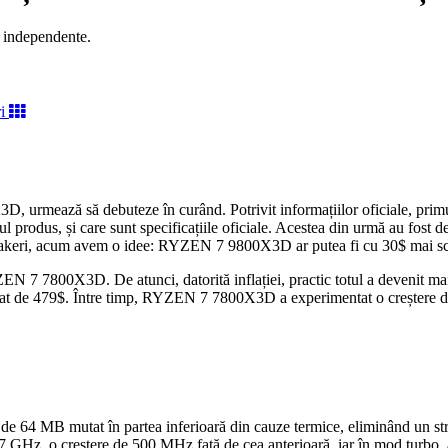
e independente.
mează să debuteze în curând. Potrivit informațiilor oficiale, primul 
l produs, și care sunt specificațiile oficiale. Acestea din urmă au fost d
e leakeri, acum avem o idee: RYZEN 7 9800X3D ar putea fi cu 30$ mai s
EN 7 7800X3D. De atunci, datorită inflației, practic totul a devenit 
t de 479$. Între timp, RYZEN 7 7800X3D a experimentat o creștere de preț
de 64 MB mutat în partea inferioară din cauze termice, eliminând un strat
4,7 GHz, o creștere de 500 MHz față de cea anterioară, iar în mod turb