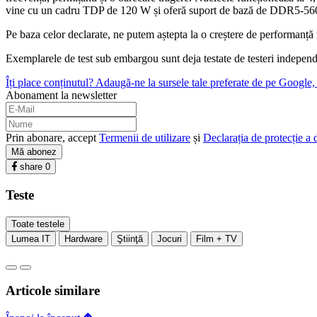
vine cu un cadru TDP de 120 W și oferă suport de bază de DDR5-5
Pe baza celor declarate, ne putem aștepta la o creștere de performan
Exemplarele de test sub embargou sunt deja testate de testeri independen
Îți place conținutul? Adaugă-ne la sursele tale preferate de pe Google, c
Abonament la newsletter
Prin abonare, accept
Termenii de utilizare
și
Declarația de protecție a 
Mă abonez
share
0
Teste
Toate testele
Lumea IT
Hardware
Ştiinţă
Jocuri
Film + TV
Articole similare