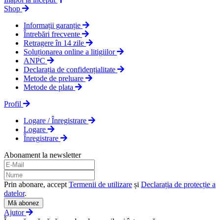
Shop
Informații garanție
Întrebări frecvente
Retragere în 14 zile
Soluționarea online a litigiilor
ANPC
Declarația de confidențialitate
Metode de preluare
Metode de plata
Profil
Logare / Înregistrare
Logare
Înregistrare
Abonament la newsletter
Prin abonare, accept
Termenii de utilizare
și
Declarația de protecție a
datelor
.
Mă abonez
Ajutor