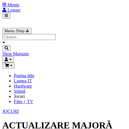
Meniu
Logare
Meniu Shop
Shop
Magazin
Pagina titlu
Lumea IT
Hardware
Ştiinţă
Jocuri
Film + TV
JOCURI
ACTUALIZARE MAJORĂ