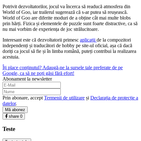
Potrivit dezvoltatorilor, jocul va încerca să readucă atmosfera din
World of Goo, iar trailerul sugerează că s-ar putea să reușească.
World of Goo are diferite moduri de a obține cât mai multe blobs
prin hărți. Fizica și elementele de puzzle sunt foarte distractive, ca să
nu mai vorbim de experiența de joc strălucitoare.
Interesant este că dezvoltatorii primesc
aplicații
de la compozitori
independenți și traducători de hobby pe site-ul oficial, așa că dacă
doriți ca jocul să fie și în limba română, puteți contribui la realizarea
acestuia.
Îți place conținutul? Adaugă-ne la sursele tale preferate de pe
Google, ca să ne poți găsi fără efort!
Abonament la newsletter
Prin abonare, accept
Termenii de utilizare
și
Declarația de protecție a
datelor
.
Mă abonez
share
0
Teste