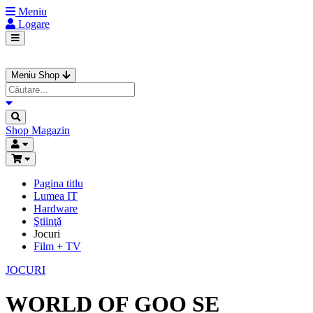
Meniu
Logare
Meniu Shop
Shop
Magazin
Pagina titlu
Lumea IT
Hardware
Ştiinţă
Jocuri
Film + TV
JOCURI
WORLD OF GOO SE