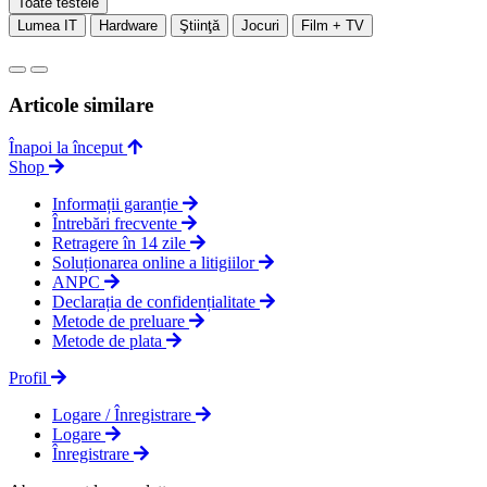
Toate testele
Lumea IT
Hardware
Ştiinţă
Jocuri
Film + TV
Articole similare
Înapoi la început
Shop
Informații garanție
Întrebări frecvente
Retragere în 14 zile
Soluționarea online a litigiilor
ANPC
Declarația de confidențialitate
Metode de preluare
Metode de plata
Profil
Logare / Înregistrare
Logare
Înregistrare