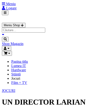
Meniu
Logare
Meniu Shop
Shop
Magazin
Pagina titlu
Lumea IT
Hardware
Ştiinţă
Jocuri
Film + TV
JOCURI
UN DIRECTOR LARIAN