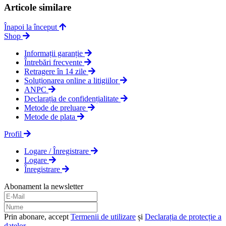
Articole similare
Înapoi la început
Shop
Informații garanție
Întrebări frecvente
Retragere în 14 zile
Soluționarea online a litigiilor
ANPC
Declarația de confidențialitate
Metode de preluare
Metode de plata
Profil
Logare / Înregistrare
Logare
Înregistrare
Abonament la newsletter
Prin abonare, accept
Termenii de utilizare
și
Declarația de protecție a
datelor
.