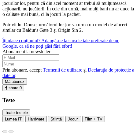
jocurilor lor, pentru că din acel moment ar trebui să mulțumească
acționarii, nu jucătorii. În cele din urmă, mai mulți bani nu ar duce la
o calitate mai bună, ci la jocuri la pachet.
Potrivit lui Douse, următorul lor joc va urma un model de afaceri
similar cu Baldur's Gate 3 și Origin Sin 2.
Îți place conținutul? Adaugă-ne la sursele tale preferate de pe
Google, ca să ne poți găsi fără efort!
Abonament la newsletter
Prin abonare, accept
Termenii de utilizare
și
Declarația de protecție a
datelor
.
Mă abonez
share
0
Teste
Toate testele
Lumea IT
Hardware
Ştiinţă
Jocuri
Film + TV