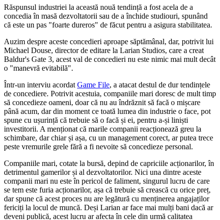
Răspunsul industriei la această nouă tendință a fost acela de a
concedia în masă dezvoltatorii sau de a închide studiouri, spunând
că este un pas "foarte dureros" de făcut pentru a asigura stabilitatea.
Auzim despre aceste concedieri aproape săptămânal, dar, potrivit lui
Michael Douse, director de editare la Larian Studios, care a creat
Baldur's Gate 3, acest val de concedieri nu este nimic mai mult decât
o "manevră evitabilă".
Într-un interviu acordat
Game File
, a atacat destul de dur tendințele
de concediere. Potrivit acestuia, companiile mari doresc de mult timp
să concedieze oameni, doar că nu au îndrăznit să facă o mișcare
până acum, dar din moment ce toată lumea din industrie o face, pot
spune cu ușurință că trebuie să o facă și ei, pentru a-și liniști
investitorii. A menționat că marile companii reacționează greu la
schimbare, dar chiar și așa, cu un management corect, ar putea trece
peste vremurile grele fără a fi nevoite să concedieze personal.
Companiile mari, cotate la bursă, depind de capriciile acționarilor, în
detrimentul gamerilor și al dezvoltatorilor. Nici una dintre aceste
companii mari nu este în pericol de faliment, singurul lucru de care
se tem este furia acționarilor, așa că trebuie să crească cu orice preț,
dar spune că acest proces nu are legătură cu menținerea angajaților
fericiți la locul de muncă. Deși Larian ar face mai mulți bani dacă ar
deveni publică, acest lucru ar afecta în cele din urmă calitatea